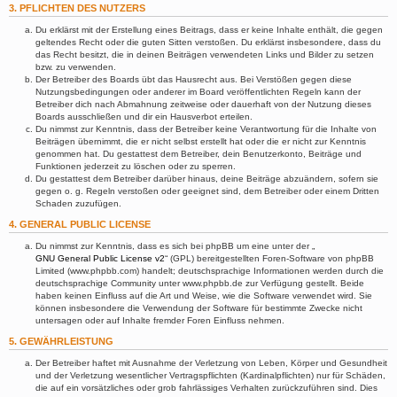
3. PFLICHTEN DES NUTZERS
Du erklärst mit der Erstellung eines Beitrags, dass er keine Inhalte enthält, die gegen
geltendes Recht oder die guten Sitten verstoßen. Du erklärst insbesondere, dass du
das Recht besitzt, die in deinen Beiträgen verwendeten Links und Bilder zu setzen
bzw. zu verwenden.
Der Betreiber des Boards übt das Hausrecht aus. Bei Verstößen gegen diese
Nutzungsbedingungen oder anderer im Board veröffentlichten Regeln kann der
Betreiber dich nach Abmahnung zeitweise oder dauerhaft von der Nutzung dieses
Boards ausschließen und dir ein Hausverbot erteilen.
Du nimmst zur Kenntnis, dass der Betreiber keine Verantwortung für die Inhalte von
Beiträgen übernimmt, die er nicht selbst erstellt hat oder die er nicht zur Kenntnis
genommen hat. Du gestattest dem Betreiber, dein Benutzerkonto, Beiträge und
Funktionen jederzeit zu löschen oder zu sperren.
Du gestattest dem Betreiber darüber hinaus, deine Beiträge abzuändern, sofern sie
gegen o. g. Regeln verstoßen oder geeignet sind, dem Betreiber oder einem Dritten
Schaden zuzufügen.
4. GENERAL PUBLIC LICENSE
Du nimmst zur Kenntnis, dass es sich bei phpBB um eine unter der „
GNU General Public License v2
“ (GPL) bereitgestellten Foren-Software von phpBB
Limited (www.phpbb.com) handelt; deutschsprachige Informationen werden durch die
deutschsprachige Community unter www.phpbb.de zur Verfügung gestellt. Beide
haben keinen Einfluss auf die Art und Weise, wie die Software verwendet wird. Sie
können insbesondere die Verwendung der Software für bestimmte Zwecke nicht
untersagen oder auf Inhalte fremder Foren Einfluss nehmen.
5. GEWÄHRLEISTUNG
Der Betreiber haftet mit Ausnahme der Verletzung von Leben, Körper und Gesundheit
und der Verletzung wesentlicher Vertragspflichten (Kardinalpflichten) nur für Schäden,
die auf ein vorsätzliches oder grob fahrlässiges Verhalten zurückzuführen sind. Dies