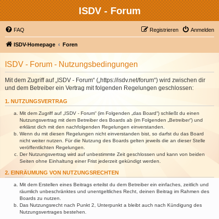
ISDV - Forum
FAQ
Registrieren
Anmelden
ISDV-Homepage
Foren
ISDV - Forum - Nutzungsbedingungen
Mit dem Zugriff auf „ISDV - Forum“ („https://isdv.net/forum“) wird zwischen dir
und dem Betreiber ein Vertrag mit folgenden Regelungen geschlossen:
1. NUTZUNGSVERTRAG
Mit dem Zugriff auf „ISDV - Forum“ (im Folgenden „das Board“) schließt du einen
Nutzungsvertrag mit dem Betreiber des Boards ab (im Folgenden „Betreiber“) und
erklärst dich mit den nachfolgenden Regelungen einverstanden.
Wenn du mit diesen Regelungen nicht einverstanden bist, so darfst du das Board
nicht weiter nutzen. Für die Nutzung des Boards gelten jeweils die an dieser Stelle
veröffentlichten Regelungen.
Der Nutzungsvertrag wird auf unbestimmte Zeit geschlossen und kann von beiden
Seiten ohne Einhaltung einer Frist jederzeit gekündigt werden.
2. EINRÄUMUNG VON NUTZUNGSRECHTEN
Mit dem Erstellen eines Beitrags erteilst du dem Betreiber ein einfaches, zeitlich und
räumlich unbeschränktes und unentgeltliches Recht, deinen Beitrag im Rahmen des
Boards zu nutzen.
Das Nutzungsrecht nach Punkt 2, Unterpunkt a bleibt auch nach Kündigung des
Nutzungsvertrages bestehen.