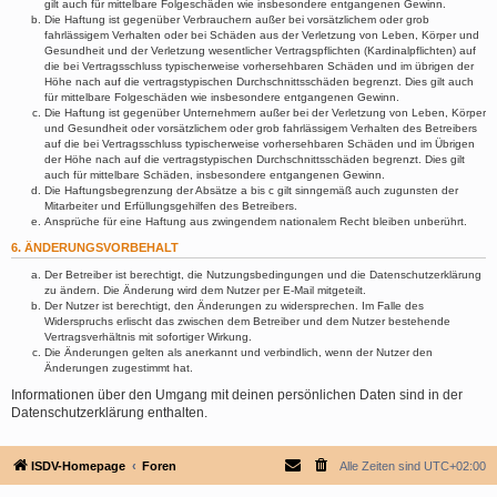
gilt auch für mittelbare Folgeschäden wie insbesondere entgangenen Gewinn.
Die Haftung ist gegenüber Verbrauchern außer bei vorsätzlichem oder grob
fahrlässigem Verhalten oder bei Schäden aus der Verletzung von Leben, Körper und
Gesundheit und der Verletzung wesentlicher Vertragspflichten (Kardinalpflichten) auf
die bei Vertragsschluss typischerweise vorhersehbaren Schäden und im übrigen der
Höhe nach auf die vertragstypischen Durchschnittsschäden begrenzt. Dies gilt auch
für mittelbare Folgeschäden wie insbesondere entgangenen Gewinn.
Die Haftung ist gegenüber Unternehmern außer bei der Verletzung von Leben, Körper
und Gesundheit oder vorsätzlichem oder grob fahrlässigem Verhalten des Betreibers
auf die bei Vertragsschluss typischerweise vorhersehbaren Schäden und im Übrigen
der Höhe nach auf die vertragstypischen Durchschnittsschäden begrenzt. Dies gilt
auch für mittelbare Schäden, insbesondere entgangenen Gewinn.
Die Haftungsbegrenzung der Absätze a bis c gilt sinngemäß auch zugunsten der
Mitarbeiter und Erfüllungsgehilfen des Betreibers.
Ansprüche für eine Haftung aus zwingendem nationalem Recht bleiben unberührt.
6. ÄNDERUNGSVORBEHALT
Der Betreiber ist berechtigt, die Nutzungsbedingungen und die Datenschutzerklärung
zu ändern. Die Änderung wird dem Nutzer per E-Mail mitgeteilt.
Der Nutzer ist berechtigt, den Änderungen zu widersprechen. Im Falle des
Widerspruchs erlischt das zwischen dem Betreiber und dem Nutzer bestehende
Vertragsverhältnis mit sofortiger Wirkung.
Die Änderungen gelten als anerkannt und verbindlich, wenn der Nutzer den
Änderungen zugestimmt hat.
Informationen über den Umgang mit deinen persönlichen Daten sind in der
Datenschutzerklärung enthalten.
ISDV-Homepage
Foren
Alle Zeiten sind
UTC+02:00