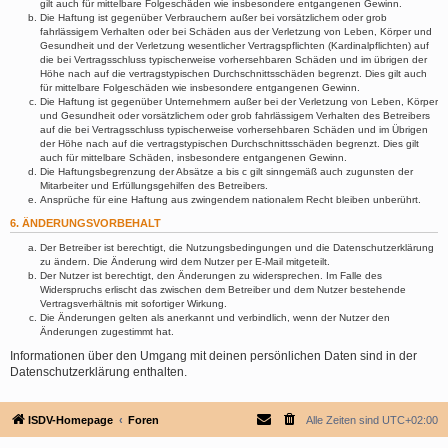
gilt auch für mittelbare Folgeschäden wie insbesondere entgangenen Gewinn.
Die Haftung ist gegenüber Verbrauchern außer bei vorsätzlichem oder grob
fahrlässigem Verhalten oder bei Schäden aus der Verletzung von Leben, Körper und
Gesundheit und der Verletzung wesentlicher Vertragspflichten (Kardinalpflichten) auf
die bei Vertragsschluss typischerweise vorhersehbaren Schäden und im übrigen der
Höhe nach auf die vertragstypischen Durchschnittsschäden begrenzt. Dies gilt auch
für mittelbare Folgeschäden wie insbesondere entgangenen Gewinn.
Die Haftung ist gegenüber Unternehmern außer bei der Verletzung von Leben, Körper
und Gesundheit oder vorsätzlichem oder grob fahrlässigem Verhalten des Betreibers
auf die bei Vertragsschluss typischerweise vorhersehbaren Schäden und im Übrigen
der Höhe nach auf die vertragstypischen Durchschnittsschäden begrenzt. Dies gilt
auch für mittelbare Schäden, insbesondere entgangenen Gewinn.
Die Haftungsbegrenzung der Absätze a bis c gilt sinngemäß auch zugunsten der
Mitarbeiter und Erfüllungsgehilfen des Betreibers.
Ansprüche für eine Haftung aus zwingendem nationalem Recht bleiben unberührt.
6. ÄNDERUNGSVORBEHALT
Der Betreiber ist berechtigt, die Nutzungsbedingungen und die Datenschutzerklärung
zu ändern. Die Änderung wird dem Nutzer per E-Mail mitgeteilt.
Der Nutzer ist berechtigt, den Änderungen zu widersprechen. Im Falle des
Widerspruchs erlischt das zwischen dem Betreiber und dem Nutzer bestehende
Vertragsverhältnis mit sofortiger Wirkung.
Die Änderungen gelten als anerkannt und verbindlich, wenn der Nutzer den
Änderungen zugestimmt hat.
Informationen über den Umgang mit deinen persönlichen Daten sind in der
Datenschutzerklärung enthalten.
ISDV-Homepage
Foren
Alle Zeiten sind
UTC+02:00