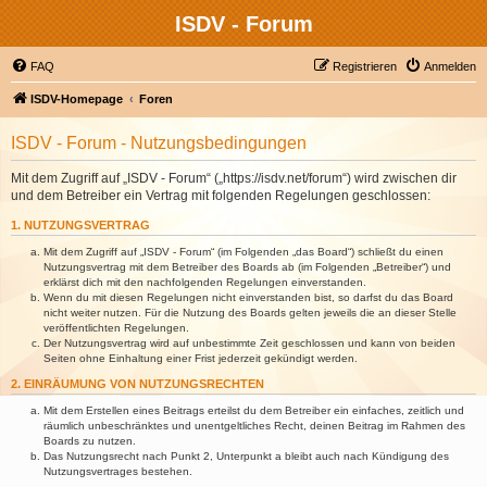
ISDV - Forum
FAQ
Registrieren
Anmelden
ISDV-Homepage
Foren
ISDV - Forum - Nutzungsbedingungen
Mit dem Zugriff auf „ISDV - Forum“ („https://isdv.net/forum“) wird zwischen dir
und dem Betreiber ein Vertrag mit folgenden Regelungen geschlossen:
1. NUTZUNGSVERTRAG
Mit dem Zugriff auf „ISDV - Forum“ (im Folgenden „das Board“) schließt du einen
Nutzungsvertrag mit dem Betreiber des Boards ab (im Folgenden „Betreiber“) und
erklärst dich mit den nachfolgenden Regelungen einverstanden.
Wenn du mit diesen Regelungen nicht einverstanden bist, so darfst du das Board
nicht weiter nutzen. Für die Nutzung des Boards gelten jeweils die an dieser Stelle
veröffentlichten Regelungen.
Der Nutzungsvertrag wird auf unbestimmte Zeit geschlossen und kann von beiden
Seiten ohne Einhaltung einer Frist jederzeit gekündigt werden.
2. EINRÄUMUNG VON NUTZUNGSRECHTEN
Mit dem Erstellen eines Beitrags erteilst du dem Betreiber ein einfaches, zeitlich und
räumlich unbeschränktes und unentgeltliches Recht, deinen Beitrag im Rahmen des
Boards zu nutzen.
Das Nutzungsrecht nach Punkt 2, Unterpunkt a bleibt auch nach Kündigung des
Nutzungsvertrages bestehen.