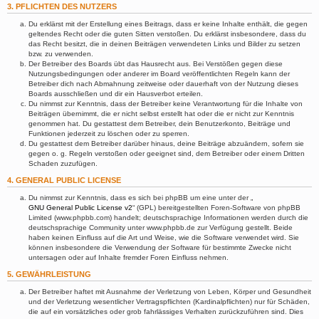
3. PFLICHTEN DES NUTZERS
Du erklärst mit der Erstellung eines Beitrags, dass er keine Inhalte enthält, die gegen
geltendes Recht oder die guten Sitten verstoßen. Du erklärst insbesondere, dass du
das Recht besitzt, die in deinen Beiträgen verwendeten Links und Bilder zu setzen
bzw. zu verwenden.
Der Betreiber des Boards übt das Hausrecht aus. Bei Verstößen gegen diese
Nutzungsbedingungen oder anderer im Board veröffentlichten Regeln kann der
Betreiber dich nach Abmahnung zeitweise oder dauerhaft von der Nutzung dieses
Boards ausschließen und dir ein Hausverbot erteilen.
Du nimmst zur Kenntnis, dass der Betreiber keine Verantwortung für die Inhalte von
Beiträgen übernimmt, die er nicht selbst erstellt hat oder die er nicht zur Kenntnis
genommen hat. Du gestattest dem Betreiber, dein Benutzerkonto, Beiträge und
Funktionen jederzeit zu löschen oder zu sperren.
Du gestattest dem Betreiber darüber hinaus, deine Beiträge abzuändern, sofern sie
gegen o. g. Regeln verstoßen oder geeignet sind, dem Betreiber oder einem Dritten
Schaden zuzufügen.
4. GENERAL PUBLIC LICENSE
Du nimmst zur Kenntnis, dass es sich bei phpBB um eine unter der „
GNU General Public License v2
“ (GPL) bereitgestellten Foren-Software von phpBB
Limited (www.phpbb.com) handelt; deutschsprachige Informationen werden durch die
deutschsprachige Community unter www.phpbb.de zur Verfügung gestellt. Beide
haben keinen Einfluss auf die Art und Weise, wie die Software verwendet wird. Sie
können insbesondere die Verwendung der Software für bestimmte Zwecke nicht
untersagen oder auf Inhalte fremder Foren Einfluss nehmen.
5. GEWÄHRLEISTUNG
Der Betreiber haftet mit Ausnahme der Verletzung von Leben, Körper und Gesundheit
und der Verletzung wesentlicher Vertragspflichten (Kardinalpflichten) nur für Schäden,
die auf ein vorsätzliches oder grob fahrlässiges Verhalten zurückzuführen sind. Dies