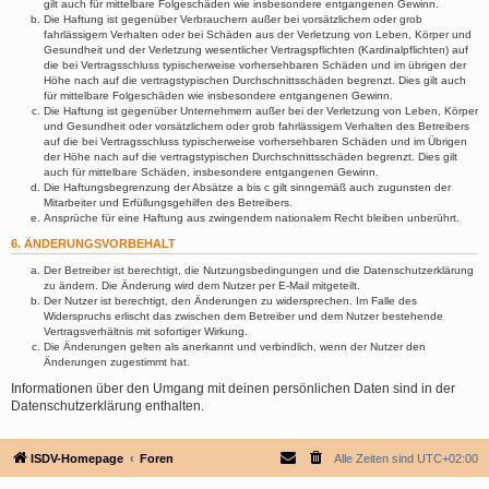
gilt auch für mittelbare Folgeschäden wie insbesondere entgangenen Gewinn.
Die Haftung ist gegenüber Verbrauchern außer bei vorsätzlichem oder grob
fahrlässigem Verhalten oder bei Schäden aus der Verletzung von Leben, Körper und
Gesundheit und der Verletzung wesentlicher Vertragspflichten (Kardinalpflichten) auf
die bei Vertragsschluss typischerweise vorhersehbaren Schäden und im übrigen der
Höhe nach auf die vertragstypischen Durchschnittsschäden begrenzt. Dies gilt auch
für mittelbare Folgeschäden wie insbesondere entgangenen Gewinn.
Die Haftung ist gegenüber Unternehmern außer bei der Verletzung von Leben, Körper
und Gesundheit oder vorsätzlichem oder grob fahrlässigem Verhalten des Betreibers
auf die bei Vertragsschluss typischerweise vorhersehbaren Schäden und im Übrigen
der Höhe nach auf die vertragstypischen Durchschnittsschäden begrenzt. Dies gilt
auch für mittelbare Schäden, insbesondere entgangenen Gewinn.
Die Haftungsbegrenzung der Absätze a bis c gilt sinngemäß auch zugunsten der
Mitarbeiter und Erfüllungsgehilfen des Betreibers.
Ansprüche für eine Haftung aus zwingendem nationalem Recht bleiben unberührt.
6. ÄNDERUNGSVORBEHALT
Der Betreiber ist berechtigt, die Nutzungsbedingungen und die Datenschutzerklärung
zu ändern. Die Änderung wird dem Nutzer per E-Mail mitgeteilt.
Der Nutzer ist berechtigt, den Änderungen zu widersprechen. Im Falle des
Widerspruchs erlischt das zwischen dem Betreiber und dem Nutzer bestehende
Vertragsverhältnis mit sofortiger Wirkung.
Die Änderungen gelten als anerkannt und verbindlich, wenn der Nutzer den
Änderungen zugestimmt hat.
Informationen über den Umgang mit deinen persönlichen Daten sind in der
Datenschutzerklärung enthalten.
ISDV-Homepage
Foren
Alle Zeiten sind
UTC+02:00