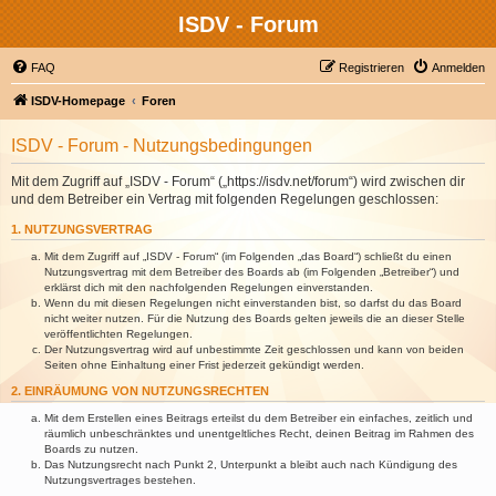
ISDV - Forum
FAQ
Registrieren
Anmelden
ISDV-Homepage
Foren
ISDV - Forum - Nutzungsbedingungen
Mit dem Zugriff auf „ISDV - Forum“ („https://isdv.net/forum“) wird zwischen dir
und dem Betreiber ein Vertrag mit folgenden Regelungen geschlossen:
1. NUTZUNGSVERTRAG
Mit dem Zugriff auf „ISDV - Forum“ (im Folgenden „das Board“) schließt du einen
Nutzungsvertrag mit dem Betreiber des Boards ab (im Folgenden „Betreiber“) und
erklärst dich mit den nachfolgenden Regelungen einverstanden.
Wenn du mit diesen Regelungen nicht einverstanden bist, so darfst du das Board
nicht weiter nutzen. Für die Nutzung des Boards gelten jeweils die an dieser Stelle
veröffentlichten Regelungen.
Der Nutzungsvertrag wird auf unbestimmte Zeit geschlossen und kann von beiden
Seiten ohne Einhaltung einer Frist jederzeit gekündigt werden.
2. EINRÄUMUNG VON NUTZUNGSRECHTEN
Mit dem Erstellen eines Beitrags erteilst du dem Betreiber ein einfaches, zeitlich und
räumlich unbeschränktes und unentgeltliches Recht, deinen Beitrag im Rahmen des
Boards zu nutzen.
Das Nutzungsrecht nach Punkt 2, Unterpunkt a bleibt auch nach Kündigung des
Nutzungsvertrages bestehen.