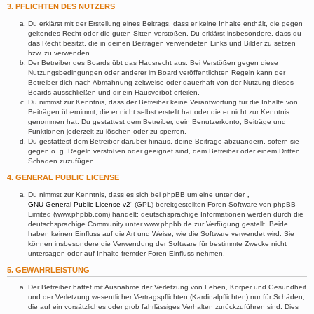
3. PFLICHTEN DES NUTZERS
Du erklärst mit der Erstellung eines Beitrags, dass er keine Inhalte enthält, die gegen
geltendes Recht oder die guten Sitten verstoßen. Du erklärst insbesondere, dass du
das Recht besitzt, die in deinen Beiträgen verwendeten Links und Bilder zu setzen
bzw. zu verwenden.
Der Betreiber des Boards übt das Hausrecht aus. Bei Verstößen gegen diese
Nutzungsbedingungen oder anderer im Board veröffentlichten Regeln kann der
Betreiber dich nach Abmahnung zeitweise oder dauerhaft von der Nutzung dieses
Boards ausschließen und dir ein Hausverbot erteilen.
Du nimmst zur Kenntnis, dass der Betreiber keine Verantwortung für die Inhalte von
Beiträgen übernimmt, die er nicht selbst erstellt hat oder die er nicht zur Kenntnis
genommen hat. Du gestattest dem Betreiber, dein Benutzerkonto, Beiträge und
Funktionen jederzeit zu löschen oder zu sperren.
Du gestattest dem Betreiber darüber hinaus, deine Beiträge abzuändern, sofern sie
gegen o. g. Regeln verstoßen oder geeignet sind, dem Betreiber oder einem Dritten
Schaden zuzufügen.
4. GENERAL PUBLIC LICENSE
Du nimmst zur Kenntnis, dass es sich bei phpBB um eine unter der „
GNU General Public License v2
“ (GPL) bereitgestellten Foren-Software von phpBB
Limited (www.phpbb.com) handelt; deutschsprachige Informationen werden durch die
deutschsprachige Community unter www.phpbb.de zur Verfügung gestellt. Beide
haben keinen Einfluss auf die Art und Weise, wie die Software verwendet wird. Sie
können insbesondere die Verwendung der Software für bestimmte Zwecke nicht
untersagen oder auf Inhalte fremder Foren Einfluss nehmen.
5. GEWÄHRLEISTUNG
Der Betreiber haftet mit Ausnahme der Verletzung von Leben, Körper und Gesundheit
und der Verletzung wesentlicher Vertragspflichten (Kardinalpflichten) nur für Schäden,
die auf ein vorsätzliches oder grob fahrlässiges Verhalten zurückzuführen sind. Dies