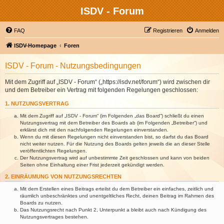
ISDV - Forum
FAQ
Registrieren
Anmelden
ISDV-Homepage
Foren
ISDV - Forum - Nutzungsbedingungen
Mit dem Zugriff auf „ISDV - Forum“ („https://isdv.net/forum“) wird zwischen dir
und dem Betreiber ein Vertrag mit folgenden Regelungen geschlossen:
1. NUTZUNGSVERTRAG
Mit dem Zugriff auf „ISDV - Forum“ (im Folgenden „das Board“) schließt du einen
Nutzungsvertrag mit dem Betreiber des Boards ab (im Folgenden „Betreiber“) und
erklärst dich mit den nachfolgenden Regelungen einverstanden.
Wenn du mit diesen Regelungen nicht einverstanden bist, so darfst du das Board
nicht weiter nutzen. Für die Nutzung des Boards gelten jeweils die an dieser Stelle
veröffentlichten Regelungen.
Der Nutzungsvertrag wird auf unbestimmte Zeit geschlossen und kann von beiden
Seiten ohne Einhaltung einer Frist jederzeit gekündigt werden.
2. EINRÄUMUNG VON NUTZUNGSRECHTEN
Mit dem Erstellen eines Beitrags erteilst du dem Betreiber ein einfaches, zeitlich und
räumlich unbeschränktes und unentgeltliches Recht, deinen Beitrag im Rahmen des
Boards zu nutzen.
Das Nutzungsrecht nach Punkt 2, Unterpunkt a bleibt auch nach Kündigung des
Nutzungsvertrages bestehen.