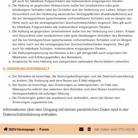
gilt auch für mittelbare Folgeschäden wie insbesondere entgangenen Gewinn.
Die Haftung ist gegenüber Verbrauchern außer bei vorsätzlichem oder grob
fahrlässigem Verhalten oder bei Schäden aus der Verletzung von Leben, Körper und
Gesundheit und der Verletzung wesentlicher Vertragspflichten (Kardinalpflichten) auf
die bei Vertragsschluss typischerweise vorhersehbaren Schäden und im übrigen der
Höhe nach auf die vertragstypischen Durchschnittsschäden begrenzt. Dies gilt auch
für mittelbare Folgeschäden wie insbesondere entgangenen Gewinn.
Die Haftung ist gegenüber Unternehmern außer bei der Verletzung von Leben, Körper
und Gesundheit oder vorsätzlichem oder grob fahrlässigem Verhalten des Betreibers
auf die bei Vertragsschluss typischerweise vorhersehbaren Schäden und im Übrigen
der Höhe nach auf die vertragstypischen Durchschnittsschäden begrenzt. Dies gilt
auch für mittelbare Schäden, insbesondere entgangenen Gewinn.
Die Haftungsbegrenzung der Absätze a bis c gilt sinngemäß auch zugunsten der
Mitarbeiter und Erfüllungsgehilfen des Betreibers.
Ansprüche für eine Haftung aus zwingendem nationalem Recht bleiben unberührt.
6. ÄNDERUNGSVORBEHALT
Der Betreiber ist berechtigt, die Nutzungsbedingungen und die Datenschutzerklärung
zu ändern. Die Änderung wird dem Nutzer per E-Mail mitgeteilt.
Der Nutzer ist berechtigt, den Änderungen zu widersprechen. Im Falle des
Widerspruchs erlischt das zwischen dem Betreiber und dem Nutzer bestehende
Vertragsverhältnis mit sofortiger Wirkung.
Die Änderungen gelten als anerkannt und verbindlich, wenn der Nutzer den
Änderungen zugestimmt hat.
Informationen über den Umgang mit deinen persönlichen Daten sind in der
Datenschutzerklärung enthalten.
ISDV-Homepage
Foren
Alle Zeiten sind
UTC+02:00