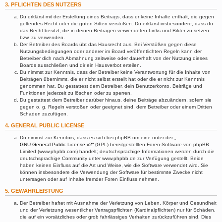
3. PFLICHTEN DES NUTZERS
Du erklärst mit der Erstellung eines Beitrags, dass er keine Inhalte enthält, die gegen
geltendes Recht oder die guten Sitten verstoßen. Du erklärst insbesondere, dass du
das Recht besitzt, die in deinen Beiträgen verwendeten Links und Bilder zu setzen
bzw. zu verwenden.
Der Betreiber des Boards übt das Hausrecht aus. Bei Verstößen gegen diese
Nutzungsbedingungen oder anderer im Board veröffentlichten Regeln kann der
Betreiber dich nach Abmahnung zeitweise oder dauerhaft von der Nutzung dieses
Boards ausschließen und dir ein Hausverbot erteilen.
Du nimmst zur Kenntnis, dass der Betreiber keine Verantwortung für die Inhalte von
Beiträgen übernimmt, die er nicht selbst erstellt hat oder die er nicht zur Kenntnis
genommen hat. Du gestattest dem Betreiber, dein Benutzerkonto, Beiträge und
Funktionen jederzeit zu löschen oder zu sperren.
Du gestattest dem Betreiber darüber hinaus, deine Beiträge abzuändern, sofern sie
gegen o. g. Regeln verstoßen oder geeignet sind, dem Betreiber oder einem Dritten
Schaden zuzufügen.
4. GENERAL PUBLIC LICENSE
Du nimmst zur Kenntnis, dass es sich bei phpBB um eine unter der „
GNU General Public License v2
“ (GPL) bereitgestellten Foren-Software von phpBB
Limited (www.phpbb.com) handelt; deutschsprachige Informationen werden durch die
deutschsprachige Community unter www.phpbb.de zur Verfügung gestellt. Beide
haben keinen Einfluss auf die Art und Weise, wie die Software verwendet wird. Sie
können insbesondere die Verwendung der Software für bestimmte Zwecke nicht
untersagen oder auf Inhalte fremder Foren Einfluss nehmen.
5. GEWÄHRLEISTUNG
Der Betreiber haftet mit Ausnahme der Verletzung von Leben, Körper und Gesundheit
und der Verletzung wesentlicher Vertragspflichten (Kardinalpflichten) nur für Schäden,
die auf ein vorsätzliches oder grob fahrlässiges Verhalten zurückzuführen sind. Dies