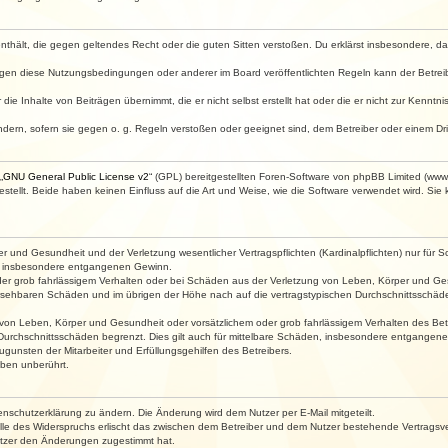
e enthält, die gegen geltendes Recht oder die guten Sitten verstoßen. Du erklärst insbesondere, 
egen diese Nutzungsbedingungen oder anderer im Board veröffentlichten Regeln kann der Betre
die Inhalte von Beiträgen übernimmt, die er nicht selbst erstellt hat oder die er nicht zur Kenn
ndern, sofern sie gegen o. g. Regeln verstoßen oder geeignet sind, dem Betreiber oder einem D
„
GNU General Public License v2
“ (GPL) bereitgestellten Foren-Software von phpBB Limited (ww
ellt. Beide haben keinen Einfluss auf die Art und Weise, wie die Software verwendet wird. Si
 und Gesundheit und der Verletzung wesentlicher Vertragspflichten (Kardinalpflichten) nur für Sc
wie insbesondere entgangenen Gewinn.
der grob fahrlässigem Verhalten oder bei Schäden aus der Verletzung von Leben, Körper und Ges
rhersehbaren Schäden und im übrigen der Höhe nach auf die vertragstypischen Durchschnittsschäde
von Leben, Körper und Gesundheit oder vorsätzlichem oder grob fahrlässigem Verhalten des Betr
Durchschnittsschäden begrenzt. Dies gilt auch für mittelbare Schäden, insbesondere entgangen
gunsten der Mitarbeiter und Erfüllungsgehilfen des Betreibers.
ben unberührt.
enschutzerklärung zu ändern. Die Änderung wird dem Nutzer per E-Mail mitgeteilt.
lle des Widerspruchs erlischt das zwischen dem Betreiber und dem Nutzer bestehende Vertragsverh
utzer den Änderungen zugestimmt hat.