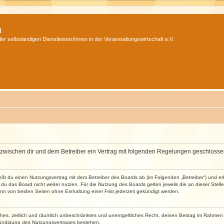
m
r selbständigen Dienstleister/Innen in der Veranstaltungswirtschaft e.V.
wird zwischen dir und dem Betreiber ein Vertrag mit folgenden Regelungen geschlosse
ließt du einen Nutzungsvertrag mit dem Betreiber des Boards ab (im Folgenden „Betreiber“) und 
du das Board nicht weiter nutzen. Für die Nutzung des Boards gelten jeweils die an dieser Stell
n von beiden Seiten ohne Einhaltung einer Frist jederzeit gekündigt werden.
faches, zeitlich und räumlich unbeschränktes und unentgeltliches Recht, deinen Beitrag im Rahme
Kündigung des Nutzungsvertrages bestehen.