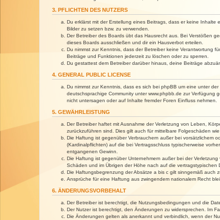
3. PFLICHTEN DES NUTZERS
Du erklärst mit der Erstellung eines Beitrags, dass er keine Inhalt
Bilder zu setzen bzw. zu verwenden.
Der Betreiber des Boards übt das Hausrecht aus. Bei Verstößen g
dieses Boards ausschließen und dir ein Hausverbot erteilen.
Du nimmst zur Kenntnis, dass der Betreiber keine Verantwortung für 
Beiträge und Funktionen jederzeit zu löschen oder zu sperren.
Du gestattest dem Betreiber darüber hinaus, deine Beiträge abzuä
4. GENERAL PUBLIC LICENSE
Du nimmst zur Kenntnis, dass es sich bei phpBB um eine unter der 
deutschsprachige Community unter www.phpbb.de zur Verfügung gest
nicht untersagen oder auf Inhalte fremder Foren Einfluss nehmen.
5. GEWÄHRLEISTUNG
Der Betreiber haftet mit Ausnahme der Verletzung von Leben, Körper
zurückzuführen sind. Dies gilt auch für mittelbare Folgeschäden 
Die Haftung ist gegenüber Verbrauchern außer bei vorsätzlichem o
(Kardinalpflichten) auf die bei Vertragsschluss typischerweise vo
entgangenen Gewinn.
Die Haftung ist gegenüber Unternehmern außer bei der Verletzung 
Schäden und im Übrigen der Höhe nach auf die vertragstypischen 
Die Haftungsbegrenzung der Absätze a bis c gilt sinngemäß auch zu
Ansprüche für eine Haftung aus zwingendem nationalem Recht blei
6. ÄNDERUNGSVORBEHALT
Der Betreiber ist berechtigt, die Nutzungsbedingungen und die Dat
Der Nutzer ist berechtigt, den Änderungen zu widersprechen. Im Fa
Die Änderungen gelten als anerkannt und verbindlich, wenn der N