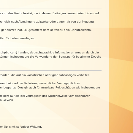
dass du das Recht besitzt, die in deinen Beiträgen verwendeten Links und
iber dich nach Abmahnung zeitweise oder dauerhaft von der Nutzung
tnis genommen hat. Du gestattest dem Betreiber, dein Benutzerkonto,
ritten Schaden zuzufügen.
w.phpbb.com) handelt; deutschsprachige Informationen werden durch die
e können insbesondere die Verwendung der Software für bestimmte Zwecke
häden, die auf ein vorsätzliches oder grob fahrlässiges Verhalten
undheit und der Verletzung wesentlicher Vertragspflichten
n begrenzt. Dies gilt auch für mittelbare Folgeschäden wie insbesondere
eibers auf die bei Vertragsschluss typischerweise vorhersehbaren
en Gewinn.
ältnis mit sofortiger Wirkung.