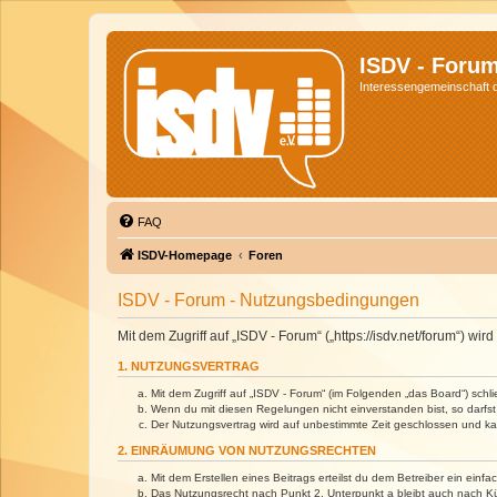
ISDV - Foru
Interessengemeinschaft de
FAQ
ISDV-Homepage
Foren
ISDV - Forum - Nutzungsbedingungen
Mit dem Zugriff auf „ISDV - Forum“ („https://isdv.net/forum“) 
1. NUTZUNGSVERTRAG
Mit dem Zugriff auf „ISDV - Forum“ (im Folgenden „das Board“) sch
Wenn du mit diesen Regelungen nicht einverstanden bist, so darfst 
Der Nutzungsvertrag wird auf unbestimmte Zeit geschlossen und kan
2. EINRÄUMUNG VON NUTZUNGSRECHTEN
Mit dem Erstellen eines Beitrags erteilst du dem Betreiber ein ein
Das Nutzungsrecht nach Punkt 2, Unterpunkt a bleibt auch nach 