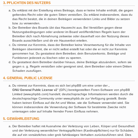
3. PFLICHTEN DES NUTZERS
Du erklärst mit der Erstellung eines Beitrags, dass er keine Inhalte enthält, die gegen
geltendes Recht oder die guten Sitten verstoßen. Du erklärst insbesondere, dass du
das Recht besitzt, die in deinen Beiträgen verwendeten Links und Bilder zu setzen
bzw. zu verwenden.
Der Betreiber des Boards übt das Hausrecht aus. Bei Verstößen gegen diese
Nutzungsbedingungen oder anderer im Board veröffentlichten Regeln kann der
Betreiber dich nach Abmahnung zeitweise oder dauerhaft von der Nutzung dieses
Boards ausschließen und dir ein Hausverbot erteilen.
Du nimmst zur Kenntnis, dass der Betreiber keine Verantwortung für die Inhalte von
Beiträgen übernimmt, die er nicht selbst erstellt hat oder die er nicht zur Kenntnis
genommen hat. Du gestattest dem Betreiber, dein Benutzerkonto, Beiträge und
Funktionen jederzeit zu löschen oder zu sperren.
Du gestattest dem Betreiber darüber hinaus, deine Beiträge abzuändern, sofern sie
gegen o. g. Regeln verstoßen oder geeignet sind, dem Betreiber oder einem Dritten
Schaden zuzufügen.
4. GENERAL PUBLIC LICENSE
Du nimmst zur Kenntnis, dass es sich bei phpBB um eine unter der „
GNU General Public License v2
“ (GPL) bereitgestellten Foren-Software von phpBB
Limited (www.phpbb.com) handelt; deutschsprachige Informationen werden durch die
deutschsprachige Community unter www.phpbb.de zur Verfügung gestellt. Beide
haben keinen Einfluss auf die Art und Weise, wie die Software verwendet wird. Sie
können insbesondere die Verwendung der Software für bestimmte Zwecke nicht
untersagen oder auf Inhalte fremder Foren Einfluss nehmen.
5. GEWÄHRLEISTUNG
Der Betreiber haftet mit Ausnahme der Verletzung von Leben, Körper und Gesundheit
und der Verletzung wesentlicher Vertragspflichten (Kardinalpflichten) nur für Schäden,
die auf ein vorsätzliches oder grob fahrlässiges Verhalten zurückzuführen sind. Dies