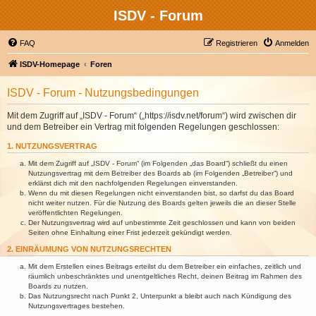
ISDV - Forum
FAQ
Registrieren
Anmelden
ISDV-Homepage
Foren
ISDV - Forum - Nutzungsbedingungen
Mit dem Zugriff auf „ISDV - Forum“ („https://isdv.net/forum“) wird zwischen dir
und dem Betreiber ein Vertrag mit folgenden Regelungen geschlossen:
1. NUTZUNGSVERTRAG
Mit dem Zugriff auf „ISDV - Forum“ (im Folgenden „das Board“) schließt du einen
Nutzungsvertrag mit dem Betreiber des Boards ab (im Folgenden „Betreiber“) und
erklärst dich mit den nachfolgenden Regelungen einverstanden.
Wenn du mit diesen Regelungen nicht einverstanden bist, so darfst du das Board
nicht weiter nutzen. Für die Nutzung des Boards gelten jeweils die an dieser Stelle
veröffentlichten Regelungen.
Der Nutzungsvertrag wird auf unbestimmte Zeit geschlossen und kann von beiden
Seiten ohne Einhaltung einer Frist jederzeit gekündigt werden.
2. EINRÄUMUNG VON NUTZUNGSRECHTEN
Mit dem Erstellen eines Beitrags erteilst du dem Betreiber ein einfaches, zeitlich und
räumlich unbeschränktes und unentgeltliches Recht, deinen Beitrag im Rahmen des
Boards zu nutzen.
Das Nutzungsrecht nach Punkt 2, Unterpunkt a bleibt auch nach Kündigung des
Nutzungsvertrages bestehen.