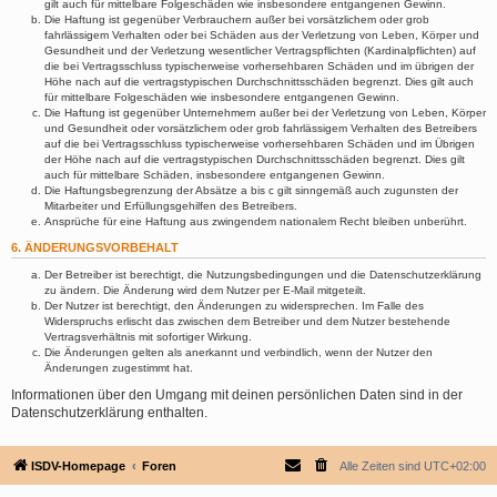
gilt auch für mittelbare Folgeschäden wie insbesondere entgangenen Gewinn.
Die Haftung ist gegenüber Verbrauchern außer bei vorsätzlichem oder grob
fahrlässigem Verhalten oder bei Schäden aus der Verletzung von Leben, Körper und
Gesundheit und der Verletzung wesentlicher Vertragspflichten (Kardinalpflichten) auf
die bei Vertragsschluss typischerweise vorhersehbaren Schäden und im übrigen der
Höhe nach auf die vertragstypischen Durchschnittsschäden begrenzt. Dies gilt auch
für mittelbare Folgeschäden wie insbesondere entgangenen Gewinn.
Die Haftung ist gegenüber Unternehmern außer bei der Verletzung von Leben, Körper
und Gesundheit oder vorsätzlichem oder grob fahrlässigem Verhalten des Betreibers
auf die bei Vertragsschluss typischerweise vorhersehbaren Schäden und im Übrigen
der Höhe nach auf die vertragstypischen Durchschnittsschäden begrenzt. Dies gilt
auch für mittelbare Schäden, insbesondere entgangenen Gewinn.
Die Haftungsbegrenzung der Absätze a bis c gilt sinngemäß auch zugunsten der
Mitarbeiter und Erfüllungsgehilfen des Betreibers.
Ansprüche für eine Haftung aus zwingendem nationalem Recht bleiben unberührt.
6. ÄNDERUNGSVORBEHALT
Der Betreiber ist berechtigt, die Nutzungsbedingungen und die Datenschutzerklärung
zu ändern. Die Änderung wird dem Nutzer per E-Mail mitgeteilt.
Der Nutzer ist berechtigt, den Änderungen zu widersprechen. Im Falle des
Widerspruchs erlischt das zwischen dem Betreiber und dem Nutzer bestehende
Vertragsverhältnis mit sofortiger Wirkung.
Die Änderungen gelten als anerkannt und verbindlich, wenn der Nutzer den
Änderungen zugestimmt hat.
Informationen über den Umgang mit deinen persönlichen Daten sind in der
Datenschutzerklärung enthalten.
ISDV-Homepage
Foren
Alle Zeiten sind
UTC+02:00