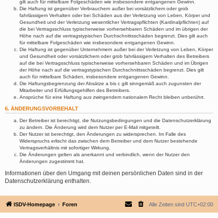
gilt auch für mittelbare Folgeschäden wie insbesondere entgangenen Gewinn.
Die Haftung ist gegenüber Verbrauchern außer bei vorsätzlichem oder grob
fahrlässigem Verhalten oder bei Schäden aus der Verletzung von Leben, Körper und
Gesundheit und der Verletzung wesentlicher Vertragspflichten (Kardinalpflichten) auf
die bei Vertragsschluss typischerweise vorhersehbaren Schäden und im übrigen der
Höhe nach auf die vertragstypischen Durchschnittsschäden begrenzt. Dies gilt auch
für mittelbare Folgeschäden wie insbesondere entgangenen Gewinn.
Die Haftung ist gegenüber Unternehmern außer bei der Verletzung von Leben, Körper
und Gesundheit oder vorsätzlichem oder grob fahrlässigem Verhalten des Betreibers
auf die bei Vertragsschluss typischerweise vorhersehbaren Schäden und im Übrigen
der Höhe nach auf die vertragstypischen Durchschnittsschäden begrenzt. Dies gilt
auch für mittelbare Schäden, insbesondere entgangenen Gewinn.
Die Haftungsbegrenzung der Absätze a bis c gilt sinngemäß auch zugunsten der
Mitarbeiter und Erfüllungsgehilfen des Betreibers.
Ansprüche für eine Haftung aus zwingendem nationalem Recht bleiben unberührt.
6. ÄNDERUNGSVORBEHALT
Der Betreiber ist berechtigt, die Nutzungsbedingungen und die Datenschutzerklärung
zu ändern. Die Änderung wird dem Nutzer per E-Mail mitgeteilt.
Der Nutzer ist berechtigt, den Änderungen zu widersprechen. Im Falle des
Widerspruchs erlischt das zwischen dem Betreiber und dem Nutzer bestehende
Vertragsverhältnis mit sofortiger Wirkung.
Die Änderungen gelten als anerkannt und verbindlich, wenn der Nutzer den
Änderungen zugestimmt hat.
Informationen über den Umgang mit deinen persönlichen Daten sind in der
Datenschutzerklärung enthalten.
ISDV-Homepage
Foren
Alle Zeiten sind
UTC+02:00