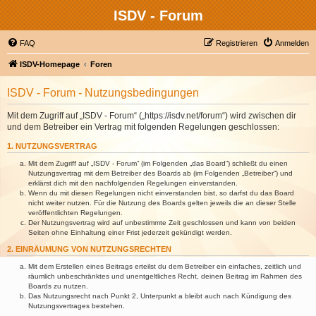
ISDV - Forum
FAQ
Registrieren
Anmelden
ISDV-Homepage
Foren
ISDV - Forum - Nutzungsbedingungen
Mit dem Zugriff auf „ISDV - Forum“ („https://isdv.net/forum“) wird zwischen dir
und dem Betreiber ein Vertrag mit folgenden Regelungen geschlossen:
1. NUTZUNGSVERTRAG
Mit dem Zugriff auf „ISDV - Forum“ (im Folgenden „das Board“) schließt du einen
Nutzungsvertrag mit dem Betreiber des Boards ab (im Folgenden „Betreiber“) und
erklärst dich mit den nachfolgenden Regelungen einverstanden.
Wenn du mit diesen Regelungen nicht einverstanden bist, so darfst du das Board
nicht weiter nutzen. Für die Nutzung des Boards gelten jeweils die an dieser Stelle
veröffentlichten Regelungen.
Der Nutzungsvertrag wird auf unbestimmte Zeit geschlossen und kann von beiden
Seiten ohne Einhaltung einer Frist jederzeit gekündigt werden.
2. EINRÄUMUNG VON NUTZUNGSRECHTEN
Mit dem Erstellen eines Beitrags erteilst du dem Betreiber ein einfaches, zeitlich und
räumlich unbeschränktes und unentgeltliches Recht, deinen Beitrag im Rahmen des
Boards zu nutzen.
Das Nutzungsrecht nach Punkt 2, Unterpunkt a bleibt auch nach Kündigung des
Nutzungsvertrages bestehen.