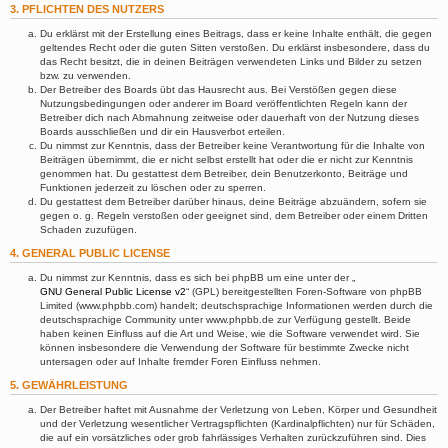
3. PFLICHTEN DES NUTZERS
Du erklärst mit der Erstellung eines Beitrags, dass er keine Inhalte enthält, die gegen
geltendes Recht oder die guten Sitten verstoßen. Du erklärst insbesondere, dass du
das Recht besitzt, die in deinen Beiträgen verwendeten Links und Bilder zu setzen
bzw. zu verwenden.
Der Betreiber des Boards übt das Hausrecht aus. Bei Verstößen gegen diese
Nutzungsbedingungen oder anderer im Board veröffentlichten Regeln kann der
Betreiber dich nach Abmahnung zeitweise oder dauerhaft von der Nutzung dieses
Boards ausschließen und dir ein Hausverbot erteilen.
Du nimmst zur Kenntnis, dass der Betreiber keine Verantwortung für die Inhalte von
Beiträgen übernimmt, die er nicht selbst erstellt hat oder die er nicht zur Kenntnis
genommen hat. Du gestattest dem Betreiber, dein Benutzerkonto, Beiträge und
Funktionen jederzeit zu löschen oder zu sperren.
Du gestattest dem Betreiber darüber hinaus, deine Beiträge abzuändern, sofern sie
gegen o. g. Regeln verstoßen oder geeignet sind, dem Betreiber oder einem Dritten
Schaden zuzufügen.
4. GENERAL PUBLIC LICENSE
Du nimmst zur Kenntnis, dass es sich bei phpBB um eine unter der „
GNU General Public License v2
“ (GPL) bereitgestellten Foren-Software von phpBB
Limited (www.phpbb.com) handelt; deutschsprachige Informationen werden durch die
deutschsprachige Community unter www.phpbb.de zur Verfügung gestellt. Beide
haben keinen Einfluss auf die Art und Weise, wie die Software verwendet wird. Sie
können insbesondere die Verwendung der Software für bestimmte Zwecke nicht
untersagen oder auf Inhalte fremder Foren Einfluss nehmen.
5. GEWÄHRLEISTUNG
Der Betreiber haftet mit Ausnahme der Verletzung von Leben, Körper und Gesundheit
und der Verletzung wesentlicher Vertragspflichten (Kardinalpflichten) nur für Schäden,
die auf ein vorsätzliches oder grob fahrlässiges Verhalten zurückzuführen sind. Dies