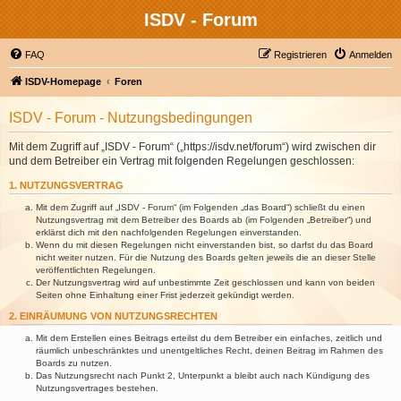
ISDV - Forum
FAQ
Registrieren
Anmelden
ISDV-Homepage
Foren
ISDV - Forum - Nutzungsbedingungen
Mit dem Zugriff auf „ISDV - Forum“ („https://isdv.net/forum“) wird zwischen dir
und dem Betreiber ein Vertrag mit folgenden Regelungen geschlossen:
1. NUTZUNGSVERTRAG
Mit dem Zugriff auf „ISDV - Forum“ (im Folgenden „das Board“) schließt du einen
Nutzungsvertrag mit dem Betreiber des Boards ab (im Folgenden „Betreiber“) und
erklärst dich mit den nachfolgenden Regelungen einverstanden.
Wenn du mit diesen Regelungen nicht einverstanden bist, so darfst du das Board
nicht weiter nutzen. Für die Nutzung des Boards gelten jeweils die an dieser Stelle
veröffentlichten Regelungen.
Der Nutzungsvertrag wird auf unbestimmte Zeit geschlossen und kann von beiden
Seiten ohne Einhaltung einer Frist jederzeit gekündigt werden.
2. EINRÄUMUNG VON NUTZUNGSRECHTEN
Mit dem Erstellen eines Beitrags erteilst du dem Betreiber ein einfaches, zeitlich und
räumlich unbeschränktes und unentgeltliches Recht, deinen Beitrag im Rahmen des
Boards zu nutzen.
Das Nutzungsrecht nach Punkt 2, Unterpunkt a bleibt auch nach Kündigung des
Nutzungsvertrages bestehen.