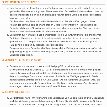
3. PFLICHTEN DES NUTZERS
Du erklärst mit der Erstellung eines Beitrags, dass er keine Inhalte enthält, die gegen
geltendes Recht oder die guten Sitten verstoßen. Du erklärst insbesondere, dass du
das Recht besitzt, die in deinen Beiträgen verwendeten Links und Bilder zu setzen
bzw. zu verwenden.
Der Betreiber des Boards übt das Hausrecht aus. Bei Verstößen gegen diese
Nutzungsbedingungen oder anderer im Board veröffentlichten Regeln kann der
Betreiber dich nach Abmahnung zeitweise oder dauerhaft von der Nutzung dieses
Boards ausschließen und dir ein Hausverbot erteilen.
Du nimmst zur Kenntnis, dass der Betreiber keine Verantwortung für die Inhalte von
Beiträgen übernimmt, die er nicht selbst erstellt hat oder die er nicht zur Kenntnis
genommen hat. Du gestattest dem Betreiber, dein Benutzerkonto, Beiträge und
Funktionen jederzeit zu löschen oder zu sperren.
Du gestattest dem Betreiber darüber hinaus, deine Beiträge abzuändern, sofern sie
gegen o. g. Regeln verstoßen oder geeignet sind, dem Betreiber oder einem Dritten
Schaden zuzufügen.
4. GENERAL PUBLIC LICENSE
Du nimmst zur Kenntnis, dass es sich bei phpBB um eine unter der „
GNU General Public License v2
“ (GPL) bereitgestellten Foren-Software von phpBB
Limited (www.phpbb.com) handelt; deutschsprachige Informationen werden durch die
deutschsprachige Community unter www.phpbb.de zur Verfügung gestellt. Beide
haben keinen Einfluss auf die Art und Weise, wie die Software verwendet wird. Sie
können insbesondere die Verwendung der Software für bestimmte Zwecke nicht
untersagen oder auf Inhalte fremder Foren Einfluss nehmen.
5. GEWÄHRLEISTUNG
Der Betreiber haftet mit Ausnahme der Verletzung von Leben, Körper und Gesundheit
und der Verletzung wesentlicher Vertragspflichten (Kardinalpflichten) nur für Schäden,
die auf ein vorsätzliches oder grob fahrlässiges Verhalten zurückzuführen sind. Dies