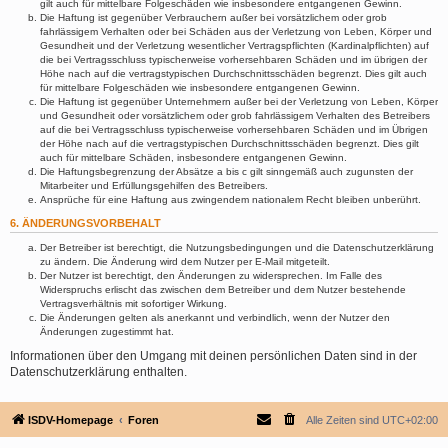
gilt auch für mittelbare Folgeschäden wie insbesondere entgangenen Gewinn.
Die Haftung ist gegenüber Verbrauchern außer bei vorsätzlichem oder grob
fahrlässigem Verhalten oder bei Schäden aus der Verletzung von Leben, Körper und
Gesundheit und der Verletzung wesentlicher Vertragspflichten (Kardinalpflichten) auf
die bei Vertragsschluss typischerweise vorhersehbaren Schäden und im übrigen der
Höhe nach auf die vertragstypischen Durchschnittsschäden begrenzt. Dies gilt auch
für mittelbare Folgeschäden wie insbesondere entgangenen Gewinn.
Die Haftung ist gegenüber Unternehmern außer bei der Verletzung von Leben, Körper
und Gesundheit oder vorsätzlichem oder grob fahrlässigem Verhalten des Betreibers
auf die bei Vertragsschluss typischerweise vorhersehbaren Schäden und im Übrigen
der Höhe nach auf die vertragstypischen Durchschnittsschäden begrenzt. Dies gilt
auch für mittelbare Schäden, insbesondere entgangenen Gewinn.
Die Haftungsbegrenzung der Absätze a bis c gilt sinngemäß auch zugunsten der
Mitarbeiter und Erfüllungsgehilfen des Betreibers.
Ansprüche für eine Haftung aus zwingendem nationalem Recht bleiben unberührt.
6. ÄNDERUNGSVORBEHALT
Der Betreiber ist berechtigt, die Nutzungsbedingungen und die Datenschutzerklärung
zu ändern. Die Änderung wird dem Nutzer per E-Mail mitgeteilt.
Der Nutzer ist berechtigt, den Änderungen zu widersprechen. Im Falle des
Widerspruchs erlischt das zwischen dem Betreiber und dem Nutzer bestehende
Vertragsverhältnis mit sofortiger Wirkung.
Die Änderungen gelten als anerkannt und verbindlich, wenn der Nutzer den
Änderungen zugestimmt hat.
Informationen über den Umgang mit deinen persönlichen Daten sind in der
Datenschutzerklärung enthalten.
ISDV-Homepage
Foren
Alle Zeiten sind
UTC+02:00