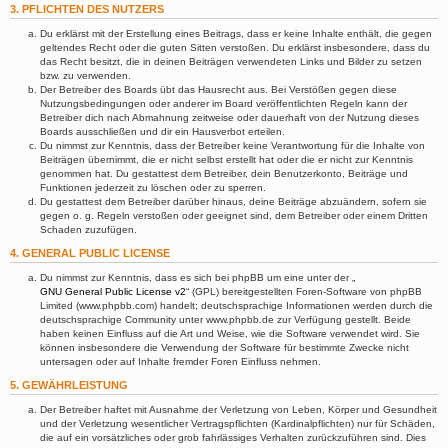
3. PFLICHTEN DES NUTZERS
Du erklärst mit der Erstellung eines Beitrags, dass er keine Inhalte enthält, die gegen
geltendes Recht oder die guten Sitten verstoßen. Du erklärst insbesondere, dass du
das Recht besitzt, die in deinen Beiträgen verwendeten Links und Bilder zu setzen
bzw. zu verwenden.
Der Betreiber des Boards übt das Hausrecht aus. Bei Verstößen gegen diese
Nutzungsbedingungen oder anderer im Board veröffentlichten Regeln kann der
Betreiber dich nach Abmahnung zeitweise oder dauerhaft von der Nutzung dieses
Boards ausschließen und dir ein Hausverbot erteilen.
Du nimmst zur Kenntnis, dass der Betreiber keine Verantwortung für die Inhalte von
Beiträgen übernimmt, die er nicht selbst erstellt hat oder die er nicht zur Kenntnis
genommen hat. Du gestattest dem Betreiber, dein Benutzerkonto, Beiträge und
Funktionen jederzeit zu löschen oder zu sperren.
Du gestattest dem Betreiber darüber hinaus, deine Beiträge abzuändern, sofern sie
gegen o. g. Regeln verstoßen oder geeignet sind, dem Betreiber oder einem Dritten
Schaden zuzufügen.
4. GENERAL PUBLIC LICENSE
Du nimmst zur Kenntnis, dass es sich bei phpBB um eine unter der „
GNU General Public License v2
“ (GPL) bereitgestellten Foren-Software von phpBB
Limited (www.phpbb.com) handelt; deutschsprachige Informationen werden durch die
deutschsprachige Community unter www.phpbb.de zur Verfügung gestellt. Beide
haben keinen Einfluss auf die Art und Weise, wie die Software verwendet wird. Sie
können insbesondere die Verwendung der Software für bestimmte Zwecke nicht
untersagen oder auf Inhalte fremder Foren Einfluss nehmen.
5. GEWÄHRLEISTUNG
Der Betreiber haftet mit Ausnahme der Verletzung von Leben, Körper und Gesundheit
und der Verletzung wesentlicher Vertragspflichten (Kardinalpflichten) nur für Schäden,
die auf ein vorsätzliches oder grob fahrlässiges Verhalten zurückzuführen sind. Dies