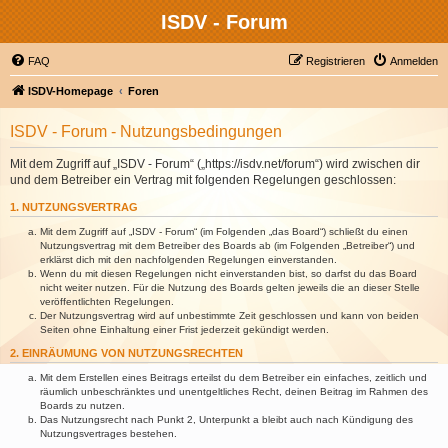
ISDV - Forum
FAQ
Registrieren
Anmelden
ISDV-Homepage
Foren
ISDV - Forum - Nutzungsbedingungen
Mit dem Zugriff auf „ISDV - Forum“ („https://isdv.net/forum“) wird zwischen dir
und dem Betreiber ein Vertrag mit folgenden Regelungen geschlossen:
1. NUTZUNGSVERTRAG
Mit dem Zugriff auf „ISDV - Forum“ (im Folgenden „das Board“) schließt du einen
Nutzungsvertrag mit dem Betreiber des Boards ab (im Folgenden „Betreiber“) und
erklärst dich mit den nachfolgenden Regelungen einverstanden.
Wenn du mit diesen Regelungen nicht einverstanden bist, so darfst du das Board
nicht weiter nutzen. Für die Nutzung des Boards gelten jeweils die an dieser Stelle
veröffentlichten Regelungen.
Der Nutzungsvertrag wird auf unbestimmte Zeit geschlossen und kann von beiden
Seiten ohne Einhaltung einer Frist jederzeit gekündigt werden.
2. EINRÄUMUNG VON NUTZUNGSRECHTEN
Mit dem Erstellen eines Beitrags erteilst du dem Betreiber ein einfaches, zeitlich und
räumlich unbeschränktes und unentgeltliches Recht, deinen Beitrag im Rahmen des
Boards zu nutzen.
Das Nutzungsrecht nach Punkt 2, Unterpunkt a bleibt auch nach Kündigung des
Nutzungsvertrages bestehen.