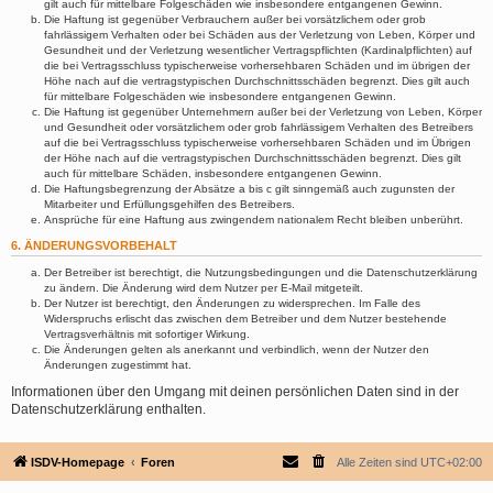
gilt auch für mittelbare Folgeschäden wie insbesondere entgangenen Gewinn.
Die Haftung ist gegenüber Verbrauchern außer bei vorsätzlichem oder grob
fahrlässigem Verhalten oder bei Schäden aus der Verletzung von Leben, Körper und
Gesundheit und der Verletzung wesentlicher Vertragspflichten (Kardinalpflichten) auf
die bei Vertragsschluss typischerweise vorhersehbaren Schäden und im übrigen der
Höhe nach auf die vertragstypischen Durchschnittsschäden begrenzt. Dies gilt auch
für mittelbare Folgeschäden wie insbesondere entgangenen Gewinn.
Die Haftung ist gegenüber Unternehmern außer bei der Verletzung von Leben, Körper
und Gesundheit oder vorsätzlichem oder grob fahrlässigem Verhalten des Betreibers
auf die bei Vertragsschluss typischerweise vorhersehbaren Schäden und im Übrigen
der Höhe nach auf die vertragstypischen Durchschnittsschäden begrenzt. Dies gilt
auch für mittelbare Schäden, insbesondere entgangenen Gewinn.
Die Haftungsbegrenzung der Absätze a bis c gilt sinngemäß auch zugunsten der
Mitarbeiter und Erfüllungsgehilfen des Betreibers.
Ansprüche für eine Haftung aus zwingendem nationalem Recht bleiben unberührt.
6. ÄNDERUNGSVORBEHALT
Der Betreiber ist berechtigt, die Nutzungsbedingungen und die Datenschutzerklärung
zu ändern. Die Änderung wird dem Nutzer per E-Mail mitgeteilt.
Der Nutzer ist berechtigt, den Änderungen zu widersprechen. Im Falle des
Widerspruchs erlischt das zwischen dem Betreiber und dem Nutzer bestehende
Vertragsverhältnis mit sofortiger Wirkung.
Die Änderungen gelten als anerkannt und verbindlich, wenn der Nutzer den
Änderungen zugestimmt hat.
Informationen über den Umgang mit deinen persönlichen Daten sind in der
Datenschutzerklärung enthalten.
ISDV-Homepage
Foren
Alle Zeiten sind
UTC+02:00