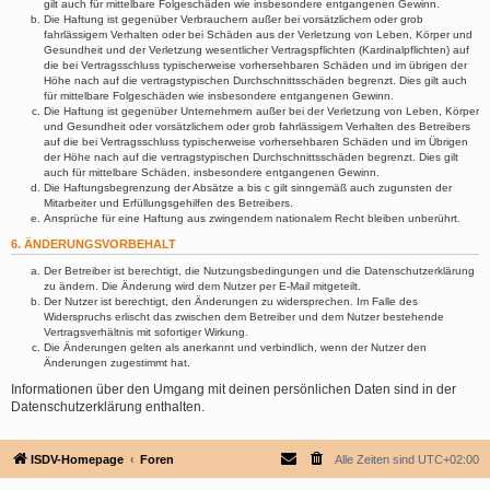
gilt auch für mittelbare Folgeschäden wie insbesondere entgangenen Gewinn.
Die Haftung ist gegenüber Verbrauchern außer bei vorsätzlichem oder grob
fahrlässigem Verhalten oder bei Schäden aus der Verletzung von Leben, Körper und
Gesundheit und der Verletzung wesentlicher Vertragspflichten (Kardinalpflichten) auf
die bei Vertragsschluss typischerweise vorhersehbaren Schäden und im übrigen der
Höhe nach auf die vertragstypischen Durchschnittsschäden begrenzt. Dies gilt auch
für mittelbare Folgeschäden wie insbesondere entgangenen Gewinn.
Die Haftung ist gegenüber Unternehmern außer bei der Verletzung von Leben, Körper
und Gesundheit oder vorsätzlichem oder grob fahrlässigem Verhalten des Betreibers
auf die bei Vertragsschluss typischerweise vorhersehbaren Schäden und im Übrigen
der Höhe nach auf die vertragstypischen Durchschnittsschäden begrenzt. Dies gilt
auch für mittelbare Schäden, insbesondere entgangenen Gewinn.
Die Haftungsbegrenzung der Absätze a bis c gilt sinngemäß auch zugunsten der
Mitarbeiter und Erfüllungsgehilfen des Betreibers.
Ansprüche für eine Haftung aus zwingendem nationalem Recht bleiben unberührt.
6. ÄNDERUNGSVORBEHALT
Der Betreiber ist berechtigt, die Nutzungsbedingungen und die Datenschutzerklärung
zu ändern. Die Änderung wird dem Nutzer per E-Mail mitgeteilt.
Der Nutzer ist berechtigt, den Änderungen zu widersprechen. Im Falle des
Widerspruchs erlischt das zwischen dem Betreiber und dem Nutzer bestehende
Vertragsverhältnis mit sofortiger Wirkung.
Die Änderungen gelten als anerkannt und verbindlich, wenn der Nutzer den
Änderungen zugestimmt hat.
Informationen über den Umgang mit deinen persönlichen Daten sind in der
Datenschutzerklärung enthalten.
ISDV-Homepage
Foren
Alle Zeiten sind
UTC+02:00