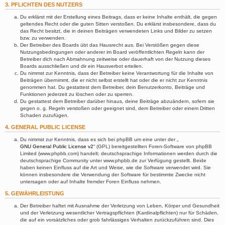
3. PFLICHTEN DES NUTZERS
Du erklärst mit der Erstellung eines Beitrags, dass er keine Inhalte enthält, die gegen
geltendes Recht oder die guten Sitten verstoßen. Du erklärst insbesondere, dass du
das Recht besitzt, die in deinen Beiträgen verwendeten Links und Bilder zu setzen
bzw. zu verwenden.
Der Betreiber des Boards übt das Hausrecht aus. Bei Verstößen gegen diese
Nutzungsbedingungen oder anderer im Board veröffentlichten Regeln kann der
Betreiber dich nach Abmahnung zeitweise oder dauerhaft von der Nutzung dieses
Boards ausschließen und dir ein Hausverbot erteilen.
Du nimmst zur Kenntnis, dass der Betreiber keine Verantwortung für die Inhalte von
Beiträgen übernimmt, die er nicht selbst erstellt hat oder die er nicht zur Kenntnis
genommen hat. Du gestattest dem Betreiber, dein Benutzerkonto, Beiträge und
Funktionen jederzeit zu löschen oder zu sperren.
Du gestattest dem Betreiber darüber hinaus, deine Beiträge abzuändern, sofern sie
gegen o. g. Regeln verstoßen oder geeignet sind, dem Betreiber oder einem Dritten
Schaden zuzufügen.
4. GENERAL PUBLIC LICENSE
Du nimmst zur Kenntnis, dass es sich bei phpBB um eine unter der „
GNU General Public License v2
“ (GPL) bereitgestellten Foren-Software von phpBB
Limited (www.phpbb.com) handelt; deutschsprachige Informationen werden durch die
deutschsprachige Community unter www.phpbb.de zur Verfügung gestellt. Beide
haben keinen Einfluss auf die Art und Weise, wie die Software verwendet wird. Sie
können insbesondere die Verwendung der Software für bestimmte Zwecke nicht
untersagen oder auf Inhalte fremder Foren Einfluss nehmen.
5. GEWÄHRLEISTUNG
Der Betreiber haftet mit Ausnahme der Verletzung von Leben, Körper und Gesundheit
und der Verletzung wesentlicher Vertragspflichten (Kardinalpflichten) nur für Schäden,
die auf ein vorsätzliches oder grob fahrlässiges Verhalten zurückzuführen sind. Dies