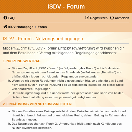
ISDV - Forum
FAQ
Registrieren
Anmelden
ISDV-Homepage
Foren
ISDV - Forum - Nutzungsbedingungen
Mit dem Zugriff auf „ISDV - Forum“ („https://isdv.net/forum“) wird zwischen dir
und dem Betreiber ein Vertrag mit folgenden Regelungen geschlossen:
1. NUTZUNGSVERTRAG
Mit dem Zugriff auf „ISDV - Forum“ (im Folgenden „das Board“) schließt du einen
Nutzungsvertrag mit dem Betreiber des Boards ab (im Folgenden „Betreiber“) und
erklärst dich mit den nachfolgenden Regelungen einverstanden.
Wenn du mit diesen Regelungen nicht einverstanden bist, so darfst du das Board
nicht weiter nutzen. Für die Nutzung des Boards gelten jeweils die an dieser Stelle
veröffentlichten Regelungen.
Der Nutzungsvertrag wird auf unbestimmte Zeit geschlossen und kann von beiden
Seiten ohne Einhaltung einer Frist jederzeit gekündigt werden.
2. EINRÄUMUNG VON NUTZUNGSRECHTEN
Mit dem Erstellen eines Beitrags erteilst du dem Betreiber ein einfaches, zeitlich und
räumlich unbeschränktes und unentgeltliches Recht, deinen Beitrag im Rahmen des
Boards zu nutzen.
Das Nutzungsrecht nach Punkt 2, Unterpunkt a bleibt auch nach Kündigung des
Nutzungsvertrages bestehen.