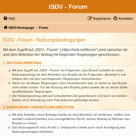
ISDV - Forum
FAQ
Registrieren
Anmelden
ISDV-Homepage
Foren
ISDV - Forum - Nutzungsbedingungen
Mit dem Zugriff auf „ISDV - Forum“ („https://isdv.net/forum“) wird zwischen dir
und dem Betreiber ein Vertrag mit folgenden Regelungen geschlossen:
1. NUTZUNGSVERTRAG
Mit dem Zugriff auf „ISDV - Forum“ (im Folgenden „das Board“) schließt du einen
Nutzungsvertrag mit dem Betreiber des Boards ab (im Folgenden „Betreiber“) und
erklärst dich mit den nachfolgenden Regelungen einverstanden.
Wenn du mit diesen Regelungen nicht einverstanden bist, so darfst du das Board
nicht weiter nutzen. Für die Nutzung des Boards gelten jeweils die an dieser Stelle
veröffentlichten Regelungen.
Der Nutzungsvertrag wird auf unbestimmte Zeit geschlossen und kann von beiden
Seiten ohne Einhaltung einer Frist jederzeit gekündigt werden.
2. EINRÄUMUNG VON NUTZUNGSRECHTEN
Mit dem Erstellen eines Beitrags erteilst du dem Betreiber ein einfaches, zeitlich und
räumlich unbeschränktes und unentgeltliches Recht, deinen Beitrag im Rahmen des
Boards zu nutzen.
Das Nutzungsrecht nach Punkt 2, Unterpunkt a bleibt auch nach Kündigung des
Nutzungsvertrages bestehen.