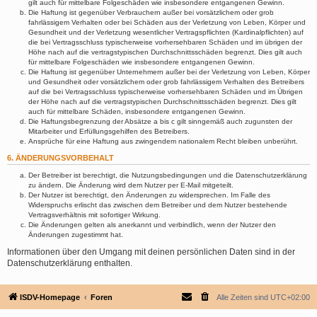
gilt auch für mittelbare Folgeschäden wie insbesondere entgangenen Gewinn.
Die Haftung ist gegenüber Verbrauchern außer bei vorsätzlichem oder grob
fahrlässigem Verhalten oder bei Schäden aus der Verletzung von Leben, Körper und
Gesundheit und der Verletzung wesentlicher Vertragspflichten (Kardinalpflichten) auf
die bei Vertragsschluss typischerweise vorhersehbaren Schäden und im übrigen der
Höhe nach auf die vertragstypischen Durchschnittsschäden begrenzt. Dies gilt auch
für mittelbare Folgeschäden wie insbesondere entgangenen Gewinn.
Die Haftung ist gegenüber Unternehmern außer bei der Verletzung von Leben, Körper
und Gesundheit oder vorsätzlichem oder grob fahrlässigem Verhalten des Betreibers
auf die bei Vertragsschluss typischerweise vorhersehbaren Schäden und im Übrigen
der Höhe nach auf die vertragstypischen Durchschnittsschäden begrenzt. Dies gilt
auch für mittelbare Schäden, insbesondere entgangenen Gewinn.
Die Haftungsbegrenzung der Absätze a bis c gilt sinngemäß auch zugunsten der
Mitarbeiter und Erfüllungsgehilfen des Betreibers.
Ansprüche für eine Haftung aus zwingendem nationalem Recht bleiben unberührt.
6. ÄNDERUNGSVORBEHALT
Der Betreiber ist berechtigt, die Nutzungsbedingungen und die Datenschutzerklärung
zu ändern. Die Änderung wird dem Nutzer per E-Mail mitgeteilt.
Der Nutzer ist berechtigt, den Änderungen zu widersprechen. Im Falle des
Widerspruchs erlischt das zwischen dem Betreiber und dem Nutzer bestehende
Vertragsverhältnis mit sofortiger Wirkung.
Die Änderungen gelten als anerkannt und verbindlich, wenn der Nutzer den
Änderungen zugestimmt hat.
Informationen über den Umgang mit deinen persönlichen Daten sind in der
Datenschutzerklärung enthalten.
ISDV-Homepage
Foren
Alle Zeiten sind
UTC+02:00