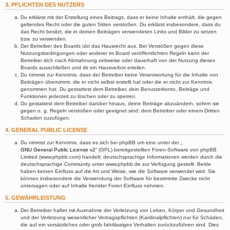
3. PFLICHTEN DES NUTZERS
Du erklärst mit der Erstellung eines Beitrags, dass er keine Inhalte enthält, die gegen
geltendes Recht oder die guten Sitten verstoßen. Du erklärst insbesondere, dass du
das Recht besitzt, die in deinen Beiträgen verwendeten Links und Bilder zu setzen
bzw. zu verwenden.
Der Betreiber des Boards übt das Hausrecht aus. Bei Verstößen gegen diese
Nutzungsbedingungen oder anderer im Board veröffentlichten Regeln kann der
Betreiber dich nach Abmahnung zeitweise oder dauerhaft von der Nutzung dieses
Boards ausschließen und dir ein Hausverbot erteilen.
Du nimmst zur Kenntnis, dass der Betreiber keine Verantwortung für die Inhalte von
Beiträgen übernimmt, die er nicht selbst erstellt hat oder die er nicht zur Kenntnis
genommen hat. Du gestattest dem Betreiber, dein Benutzerkonto, Beiträge und
Funktionen jederzeit zu löschen oder zu sperren.
Du gestattest dem Betreiber darüber hinaus, deine Beiträge abzuändern, sofern sie
gegen o. g. Regeln verstoßen oder geeignet sind, dem Betreiber oder einem Dritten
Schaden zuzufügen.
4. GENERAL PUBLIC LICENSE
Du nimmst zur Kenntnis, dass es sich bei phpBB um eine unter der „
GNU General Public License v2
“ (GPL) bereitgestellten Foren-Software von phpBB
Limited (www.phpbb.com) handelt; deutschsprachige Informationen werden durch die
deutschsprachige Community unter www.phpbb.de zur Verfügung gestellt. Beide
haben keinen Einfluss auf die Art und Weise, wie die Software verwendet wird. Sie
können insbesondere die Verwendung der Software für bestimmte Zwecke nicht
untersagen oder auf Inhalte fremder Foren Einfluss nehmen.
5. GEWÄHRLEISTUNG
Der Betreiber haftet mit Ausnahme der Verletzung von Leben, Körper und Gesundheit
und der Verletzung wesentlicher Vertragspflichten (Kardinalpflichten) nur für Schäden,
die auf ein vorsätzliches oder grob fahrlässiges Verhalten zurückzuführen sind. Dies