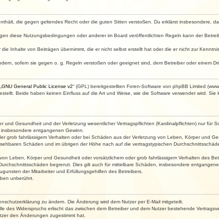
e enthält, die gegen geltendes Recht oder die guten Sitten verstoßen. Du erklärst insbesondere, 
egen diese Nutzungsbedingungen oder anderer im Board veröffentlichten Regeln kann der Betre
die Inhalte von Beiträgen übernimmt, die er nicht selbst erstellt hat oder die er nicht zur Kenn
ndern, sofern sie gegen o. g. Regeln verstoßen oder geeignet sind, dem Betreiber oder einem D
„
GNU General Public License v2
“ (GPL) bereitgestellten Foren-Software von phpBB Limited (ww
ellt. Beide haben keinen Einfluss auf die Art und Weise, wie die Software verwendet wird. Si
 und Gesundheit und der Verletzung wesentlicher Vertragspflichten (Kardinalpflichten) nur für Sc
wie insbesondere entgangenen Gewinn.
der grob fahrlässigem Verhalten oder bei Schäden aus der Verletzung von Leben, Körper und Ges
rhersehbaren Schäden und im übrigen der Höhe nach auf die vertragstypischen Durchschnittsschäde
von Leben, Körper und Gesundheit oder vorsätzlichem oder grob fahrlässigem Verhalten des Betr
Durchschnittsschäden begrenzt. Dies gilt auch für mittelbare Schäden, insbesondere entgangen
gunsten der Mitarbeiter und Erfüllungsgehilfen des Betreibers.
ben unberührt.
enschutzerklärung zu ändern. Die Änderung wird dem Nutzer per E-Mail mitgeteilt.
lle des Widerspruchs erlischt das zwischen dem Betreiber und dem Nutzer bestehende Vertragsverh
utzer den Änderungen zugestimmt hat.