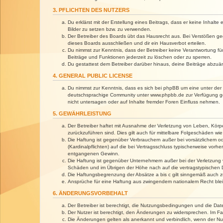
3. PFLICHTEN DES NUTZERS
Du erklärst mit der Erstellung eines Beitrags, dass er keine Inhalt
Bilder zu setzen bzw. zu verwenden.
Der Betreiber des Boards übt das Hausrecht aus. Bei Verstößen g
dieses Boards ausschließen und dir ein Hausverbot erteilen.
Du nimmst zur Kenntnis, dass der Betreiber keine Verantwortung für 
Beiträge und Funktionen jederzeit zu löschen oder zu sperren.
Du gestattest dem Betreiber darüber hinaus, deine Beiträge abzuä
4. GENERAL PUBLIC LICENSE
Du nimmst zur Kenntnis, dass es sich bei phpBB um eine unter der 
deutschsprachige Community unter www.phpbb.de zur Verfügung gest
nicht untersagen oder auf Inhalte fremder Foren Einfluss nehmen.
5. GEWÄHRLEISTUNG
Der Betreiber haftet mit Ausnahme der Verletzung von Leben, Körper
zurückzuführen sind. Dies gilt auch für mittelbare Folgeschäden 
Die Haftung ist gegenüber Verbrauchern außer bei vorsätzlichem o
(Kardinalpflichten) auf die bei Vertragsschluss typischerweise vo
entgangenen Gewinn.
Die Haftung ist gegenüber Unternehmern außer bei der Verletzung 
Schäden und im Übrigen der Höhe nach auf die vertragstypischen 
Die Haftungsbegrenzung der Absätze a bis c gilt sinngemäß auch zu
Ansprüche für eine Haftung aus zwingendem nationalem Recht blei
6. ÄNDERUNGSVORBEHALT
Der Betreiber ist berechtigt, die Nutzungsbedingungen und die Dat
Der Nutzer ist berechtigt, den Änderungen zu widersprechen. Im Fa
Die Änderungen gelten als anerkannt und verbindlich, wenn der N