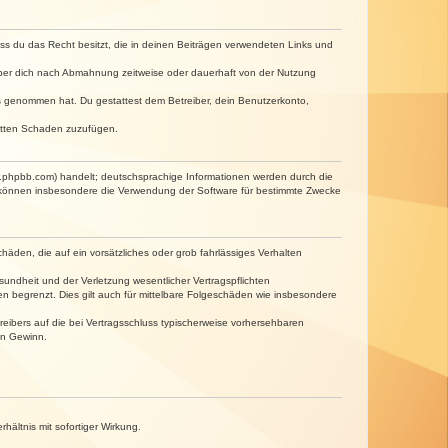
dass du das Recht besitzt, die in deinen Beiträgen verwendeten Links und
iber dich nach Abmahnung zeitweise oder dauerhaft von der Nutzung
tnis genommen hat. Du gestattest dem Betreiber, dein Benutzerkonto,
ritten Schaden zuzufügen.
w.phpbb.com) handelt; deutschsprachige Informationen werden durch die
e können insbesondere die Verwendung der Software für bestimmte Zwecke
häden, die auf ein vorsätzliches oder grob fahrlässiges Verhalten
undheit und der Verletzung wesentlicher Vertragspflichten
n begrenzt. Dies gilt auch für mittelbare Folgeschäden wie insbesondere
eibers auf die bei Vertragsschluss typischerweise vorhersehbaren
en Gewinn.
ältnis mit sofortiger Wirkung.