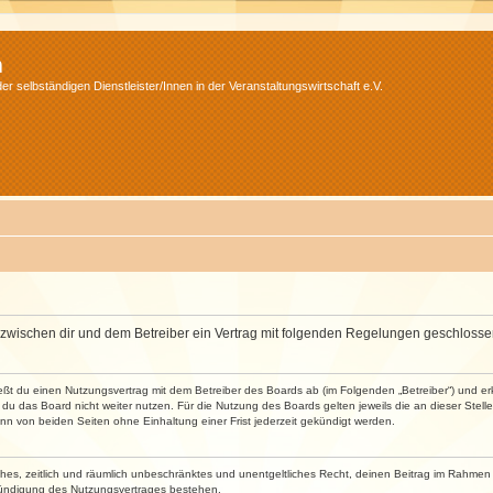
m
r selbständigen Dienstleister/Innen in der Veranstaltungswirtschaft e.V.
wird zwischen dir und dem Betreiber ein Vertrag mit folgenden Regelungen geschlosse
ließt du einen Nutzungsvertrag mit dem Betreiber des Boards ab (im Folgenden „Betreiber“) und 
du das Board nicht weiter nutzen. Für die Nutzung des Boards gelten jeweils die an dieser Stell
n von beiden Seiten ohne Einhaltung einer Frist jederzeit gekündigt werden.
faches, zeitlich und räumlich unbeschränktes und unentgeltliches Recht, deinen Beitrag im Rahme
Kündigung des Nutzungsvertrages bestehen.