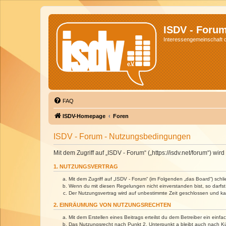
ISDV - Foru
Interessengemeinschaft de
FAQ
ISDV-Homepage
Foren
ISDV - Forum - Nutzungsbedingungen
Mit dem Zugriff auf „ISDV - Forum“ („https://isdv.net/forum“) 
1. NUTZUNGSVERTRAG
Mit dem Zugriff auf „ISDV - Forum“ (im Folgenden „das Board“) sch
Wenn du mit diesen Regelungen nicht einverstanden bist, so darfst 
Der Nutzungsvertrag wird auf unbestimmte Zeit geschlossen und kan
2. EINRÄUMUNG VON NUTZUNGSRECHTEN
Mit dem Erstellen eines Beitrags erteilst du dem Betreiber ein ein
Das Nutzungsrecht nach Punkt 2, Unterpunkt a bleibt auch nach 