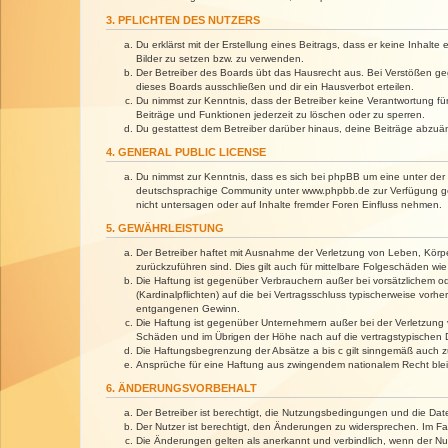
3. PFLICHTEN DES NUTZERS
Du erklärst mit der Erstellung eines Beitrags, dass er keine Inhalt
Bilder zu setzen bzw. zu verwenden.
Der Betreiber des Boards übt das Hausrecht aus. Bei Verstößen g
dieses Boards ausschließen und dir ein Hausverbot erteilen.
Du nimmst zur Kenntnis, dass der Betreiber keine Verantwortung für 
Beiträge und Funktionen jederzeit zu löschen oder zu sperren.
Du gestattest dem Betreiber darüber hinaus, deine Beiträge abzuä
4. GENERAL PUBLIC LICENSE
Du nimmst zur Kenntnis, dass es sich bei phpBB um eine unter der 
deutschsprachige Community unter www.phpbb.de zur Verfügung gest
nicht untersagen oder auf Inhalte fremder Foren Einfluss nehmen.
5. GEWÄHRLEISTUNG
Der Betreiber haftet mit Ausnahme der Verletzung von Leben, Körper
zurückzuführen sind. Dies gilt auch für mittelbare Folgeschäden 
Die Haftung ist gegenüber Verbrauchern außer bei vorsätzlichem o
(Kardinalpflichten) auf die bei Vertragsschluss typischerweise vo
entgangenen Gewinn.
Die Haftung ist gegenüber Unternehmern außer bei der Verletzung 
Schäden und im Übrigen der Höhe nach auf die vertragstypischen 
Die Haftungsbegrenzung der Absätze a bis c gilt sinngemäß auch zu
Ansprüche für eine Haftung aus zwingendem nationalem Recht blei
6. ÄNDERUNGSVORBEHALT
Der Betreiber ist berechtigt, die Nutzungsbedingungen und die Dat
Der Nutzer ist berechtigt, den Änderungen zu widersprechen. Im Fa
Die Änderungen gelten als anerkannt und verbindlich, wenn der N