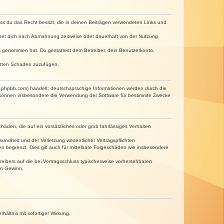
dass du das Recht besitzt, die in deinen Beiträgen verwendeten Links und
iber dich nach Abmahnung zeitweise oder dauerhaft von der Nutzung
tnis genommen hat. Du gestattest dem Betreiber, dein Benutzerkonto,
ritten Schaden zuzufügen.
w.phpbb.com) handelt; deutschsprachige Informationen werden durch die
e können insbesondere die Verwendung der Software für bestimmte Zwecke
häden, die auf ein vorsätzliches oder grob fahrlässiges Verhalten
undheit und der Verletzung wesentlicher Vertragspflichten
n begrenzt. Dies gilt auch für mittelbare Folgeschäden wie insbesondere
eibers auf die bei Vertragsschluss typischerweise vorhersehbaren
en Gewinn.
ältnis mit sofortiger Wirkung.