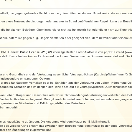
e enthält, die gegen geltendes Recht oder die guten Sitten verstoßen. Du erklärst insbesondere, 
egen diese Nutzungsbedingungen oder anderer im Board veröffentlichten Regeln kann der Betre
die Inhalte von Beiträgen übernimmt, die er nicht selbst erstellt hat oder die er nicht zur Kenn
ndern, sofern sie gegen o. g. Regeln verstoßen oder geeignet sind, dem Betreiber oder einem D
„
GNU General Public License v2
“ (GPL) bereitgestellten Foren-Software von phpBB Limited (ww
ellt. Beide haben keinen Einfluss auf die Art und Weise, wie die Software verwendet wird. Si
 und Gesundheit und der Verletzung wesentlicher Vertragspflichten (Kardinalpflichten) nur für Sc
wie insbesondere entgangenen Gewinn.
der grob fahrlässigem Verhalten oder bei Schäden aus der Verletzung von Leben, Körper und Ges
rhersehbaren Schäden und im übrigen der Höhe nach auf die vertragstypischen Durchschnittsschäde
von Leben, Körper und Gesundheit oder vorsätzlichem oder grob fahrlässigem Verhalten des Betr
Durchschnittsschäden begrenzt. Dies gilt auch für mittelbare Schäden, insbesondere entgangen
gunsten der Mitarbeiter und Erfüllungsgehilfen des Betreibers.
ben unberührt.
enschutzerklärung zu ändern. Die Änderung wird dem Nutzer per E-Mail mitgeteilt.
lle des Widerspruchs erlischt das zwischen dem Betreiber und dem Nutzer bestehende Vertragsverh
utzer den Änderungen zugestimmt hat.