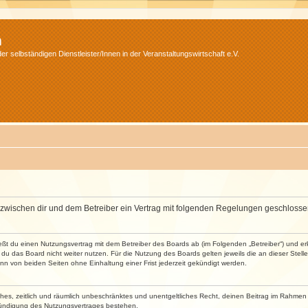
m
r selbständigen Dienstleister/Innen in der Veranstaltungswirtschaft e.V.
wird zwischen dir und dem Betreiber ein Vertrag mit folgenden Regelungen geschlosse
ließt du einen Nutzungsvertrag mit dem Betreiber des Boards ab (im Folgenden „Betreiber“) und 
du das Board nicht weiter nutzen. Für die Nutzung des Boards gelten jeweils die an dieser Stell
n von beiden Seiten ohne Einhaltung einer Frist jederzeit gekündigt werden.
faches, zeitlich und räumlich unbeschränktes und unentgeltliches Recht, deinen Beitrag im Rahme
Kündigung des Nutzungsvertrages bestehen.