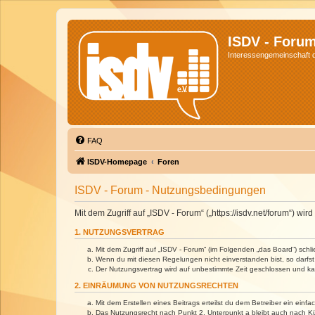
ISDV - Foru
Interessengemeinschaft de
FAQ
ISDV-Homepage
Foren
ISDV - Forum - Nutzungsbedingungen
Mit dem Zugriff auf „ISDV - Forum“ („https://isdv.net/forum“) 
1. NUTZUNGSVERTRAG
Mit dem Zugriff auf „ISDV - Forum“ (im Folgenden „das Board“) sch
Wenn du mit diesen Regelungen nicht einverstanden bist, so darfst 
Der Nutzungsvertrag wird auf unbestimmte Zeit geschlossen und kan
2. EINRÄUMUNG VON NUTZUNGSRECHTEN
Mit dem Erstellen eines Beitrags erteilst du dem Betreiber ein ein
Das Nutzungsrecht nach Punkt 2, Unterpunkt a bleibt auch nach 