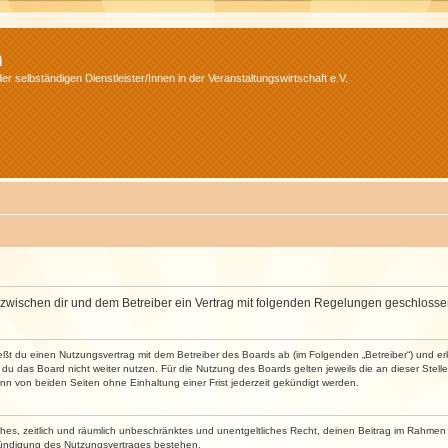
m
r selbständigen Dienstleister/Innen in der Veranstaltungswirtschaft e.V.
wird zwischen dir und dem Betreiber ein Vertrag mit folgenden Regelungen geschlosse
ließt du einen Nutzungsvertrag mit dem Betreiber des Boards ab (im Folgenden „Betreiber“) und 
du das Board nicht weiter nutzen. Für die Nutzung des Boards gelten jeweils die an dieser Stell
n von beiden Seiten ohne Einhaltung einer Frist jederzeit gekündigt werden.
faches, zeitlich und räumlich unbeschränktes und unentgeltliches Recht, deinen Beitrag im Rahme
Kündigung des Nutzungsvertrages bestehen.