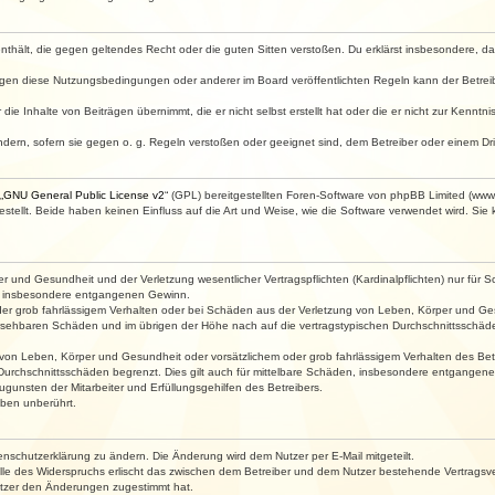
e enthält, die gegen geltendes Recht oder die guten Sitten verstoßen. Du erklärst insbesondere, 
egen diese Nutzungsbedingungen oder anderer im Board veröffentlichten Regeln kann der Betre
die Inhalte von Beiträgen übernimmt, die er nicht selbst erstellt hat oder die er nicht zur Kenn
ndern, sofern sie gegen o. g. Regeln verstoßen oder geeignet sind, dem Betreiber oder einem D
„
GNU General Public License v2
“ (GPL) bereitgestellten Foren-Software von phpBB Limited (ww
ellt. Beide haben keinen Einfluss auf die Art und Weise, wie die Software verwendet wird. Si
 und Gesundheit und der Verletzung wesentlicher Vertragspflichten (Kardinalpflichten) nur für Sc
wie insbesondere entgangenen Gewinn.
der grob fahrlässigem Verhalten oder bei Schäden aus der Verletzung von Leben, Körper und Ges
rhersehbaren Schäden und im übrigen der Höhe nach auf die vertragstypischen Durchschnittsschäde
von Leben, Körper und Gesundheit oder vorsätzlichem oder grob fahrlässigem Verhalten des Betr
Durchschnittsschäden begrenzt. Dies gilt auch für mittelbare Schäden, insbesondere entgangen
gunsten der Mitarbeiter und Erfüllungsgehilfen des Betreibers.
ben unberührt.
enschutzerklärung zu ändern. Die Änderung wird dem Nutzer per E-Mail mitgeteilt.
lle des Widerspruchs erlischt das zwischen dem Betreiber und dem Nutzer bestehende Vertragsverh
utzer den Änderungen zugestimmt hat.