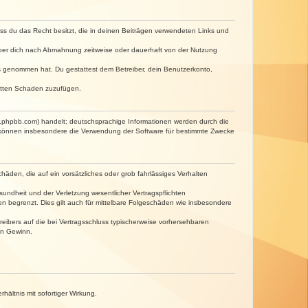
dass du das Recht besitzt, die in deinen Beiträgen verwendeten Links und
iber dich nach Abmahnung zeitweise oder dauerhaft von der Nutzung
tnis genommen hat. Du gestattest dem Betreiber, dein Benutzerkonto,
ritten Schaden zuzufügen.
w.phpbb.com) handelt; deutschsprachige Informationen werden durch die
e können insbesondere die Verwendung der Software für bestimmte Zwecke
häden, die auf ein vorsätzliches oder grob fahrlässiges Verhalten
undheit und der Verletzung wesentlicher Vertragspflichten
n begrenzt. Dies gilt auch für mittelbare Folgeschäden wie insbesondere
eibers auf die bei Vertragsschluss typischerweise vorhersehbaren
en Gewinn.
ältnis mit sofortiger Wirkung.