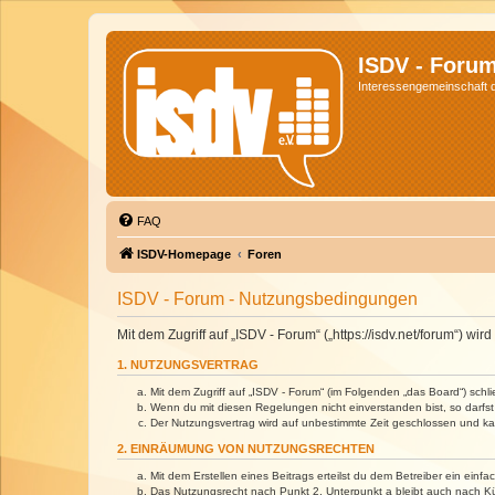
ISDV - Foru
Interessengemeinschaft de
FAQ
ISDV-Homepage
Foren
ISDV - Forum - Nutzungsbedingungen
Mit dem Zugriff auf „ISDV - Forum“ („https://isdv.net/forum“) 
1. NUTZUNGSVERTRAG
Mit dem Zugriff auf „ISDV - Forum“ (im Folgenden „das Board“) sch
Wenn du mit diesen Regelungen nicht einverstanden bist, so darfst 
Der Nutzungsvertrag wird auf unbestimmte Zeit geschlossen und kan
2. EINRÄUMUNG VON NUTZUNGSRECHTEN
Mit dem Erstellen eines Beitrags erteilst du dem Betreiber ein ein
Das Nutzungsrecht nach Punkt 2, Unterpunkt a bleibt auch nach 