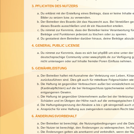
3. PFLICHTEN DES NUTZERS
Du erklärst mit der Erstellung eines Beitrags, dass er keine Inhalt
Bilder zu setzen bzw. zu verwenden.
Der Betreiber des Boards übt das Hausrecht aus. Bei Verstößen g
dieses Boards ausschließen und dir ein Hausverbot erteilen.
Du nimmst zur Kenntnis, dass der Betreiber keine Verantwortung für 
Beiträge und Funktionen jederzeit zu löschen oder zu sperren.
Du gestattest dem Betreiber darüber hinaus, deine Beiträge abzuä
4. GENERAL PUBLIC LICENSE
Du nimmst zur Kenntnis, dass es sich bei phpBB um eine unter der 
deutschsprachige Community unter www.phpbb.de zur Verfügung gest
nicht untersagen oder auf Inhalte fremder Foren Einfluss nehmen.
5. GEWÄHRLEISTUNG
Der Betreiber haftet mit Ausnahme der Verletzung von Leben, Körper
zurückzuführen sind. Dies gilt auch für mittelbare Folgeschäden 
Die Haftung ist gegenüber Verbrauchern außer bei vorsätzlichem o
(Kardinalpflichten) auf die bei Vertragsschluss typischerweise vo
entgangenen Gewinn.
Die Haftung ist gegenüber Unternehmern außer bei der Verletzung 
Schäden und im Übrigen der Höhe nach auf die vertragstypischen 
Die Haftungsbegrenzung der Absätze a bis c gilt sinngemäß auch zu
Ansprüche für eine Haftung aus zwingendem nationalem Recht blei
6. ÄNDERUNGSVORBEHALT
Der Betreiber ist berechtigt, die Nutzungsbedingungen und die Dat
Der Nutzer ist berechtigt, den Änderungen zu widersprechen. Im Fa
Die Änderungen gelten als anerkannt und verbindlich, wenn der N