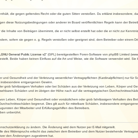
e enthält, die gegen geltendes Recht oder die guten Sitten verstoßen. Du erklärst insbesondere, 
egen diese Nutzungsbedingungen oder anderer im Board veröffentlichten Regeln kann der Betre
die Inhalte von Beiträgen übernimmt, die er nicht selbst erstellt hat oder die er nicht zur Kenn
ndern, sofern sie gegen o. g. Regeln verstoßen oder geeignet sind, dem Betreiber oder einem D
„
GNU General Public License v2
“ (GPL) bereitgestellten Foren-Software von phpBB Limited (ww
ellt. Beide haben keinen Einfluss auf die Art und Weise, wie die Software verwendet wird. Si
 und Gesundheit und der Verletzung wesentlicher Vertragspflichten (Kardinalpflichten) nur für Sc
wie insbesondere entgangenen Gewinn.
der grob fahrlässigem Verhalten oder bei Schäden aus der Verletzung von Leben, Körper und Ges
rhersehbaren Schäden und im übrigen der Höhe nach auf die vertragstypischen Durchschnittsschäde
von Leben, Körper und Gesundheit oder vorsätzlichem oder grob fahrlässigem Verhalten des Betr
Durchschnittsschäden begrenzt. Dies gilt auch für mittelbare Schäden, insbesondere entgangen
gunsten der Mitarbeiter und Erfüllungsgehilfen des Betreibers.
ben unberührt.
enschutzerklärung zu ändern. Die Änderung wird dem Nutzer per E-Mail mitgeteilt.
lle des Widerspruchs erlischt das zwischen dem Betreiber und dem Nutzer bestehende Vertragsverh
utzer den Änderungen zugestimmt hat.