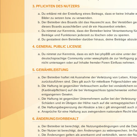
3. PFLICHTEN DES NUTZERS
Du erklärst mit der Erstellung eines Beitrags, dass er keine Inhalt
Bilder zu setzen bzw. zu verwenden.
Der Betreiber des Boards übt das Hausrecht aus. Bei Verstößen g
dieses Boards ausschließen und dir ein Hausverbot erteilen.
Du nimmst zur Kenntnis, dass der Betreiber keine Verantwortung für 
Beiträge und Funktionen jederzeit zu löschen oder zu sperren.
Du gestattest dem Betreiber darüber hinaus, deine Beiträge abzuä
4. GENERAL PUBLIC LICENSE
Du nimmst zur Kenntnis, dass es sich bei phpBB um eine unter der 
deutschsprachige Community unter www.phpbb.de zur Verfügung gest
nicht untersagen oder auf Inhalte fremder Foren Einfluss nehmen.
5. GEWÄHRLEISTUNG
Der Betreiber haftet mit Ausnahme der Verletzung von Leben, Körper
zurückzuführen sind. Dies gilt auch für mittelbare Folgeschäden 
Die Haftung ist gegenüber Verbrauchern außer bei vorsätzlichem o
(Kardinalpflichten) auf die bei Vertragsschluss typischerweise vo
entgangenen Gewinn.
Die Haftung ist gegenüber Unternehmern außer bei der Verletzung 
Schäden und im Übrigen der Höhe nach auf die vertragstypischen 
Die Haftungsbegrenzung der Absätze a bis c gilt sinngemäß auch zu
Ansprüche für eine Haftung aus zwingendem nationalem Recht blei
6. ÄNDERUNGSVORBEHALT
Der Betreiber ist berechtigt, die Nutzungsbedingungen und die Dat
Der Nutzer ist berechtigt, den Änderungen zu widersprechen. Im Fa
Die Änderungen gelten als anerkannt und verbindlich, wenn der N