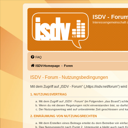
ISDV - Foru
Interessengemeinschaft de
FAQ
ISDV-Homepage
Foren
ISDV - Forum - Nutzungsbedingungen
Mit dem Zugriff auf „ISDV - Forum“ („https://isdv.net/forum“) 
1. NUTZUNGSVERTRAG
Mit dem Zugriff auf „ISDV - Forum“ (im Folgenden „das Board“) sch
Wenn du mit diesen Regelungen nicht einverstanden bist, so darfst 
Der Nutzungsvertrag wird auf unbestimmte Zeit geschlossen und kan
2. EINRÄUMUNG VON NUTZUNGSRECHTEN
Mit dem Erstellen eines Beitrags erteilst du dem Betreiber ein ein
Das Nutzungsrecht nach Punkt 2, Unterpunkt a bleibt auch nach 