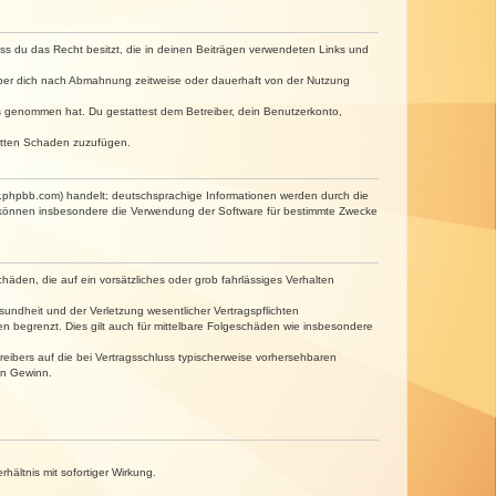
dass du das Recht besitzt, die in deinen Beiträgen verwendeten Links und
iber dich nach Abmahnung zeitweise oder dauerhaft von der Nutzung
tnis genommen hat. Du gestattest dem Betreiber, dein Benutzerkonto,
ritten Schaden zuzufügen.
w.phpbb.com) handelt; deutschsprachige Informationen werden durch die
e können insbesondere die Verwendung der Software für bestimmte Zwecke
häden, die auf ein vorsätzliches oder grob fahrlässiges Verhalten
undheit und der Verletzung wesentlicher Vertragspflichten
n begrenzt. Dies gilt auch für mittelbare Folgeschäden wie insbesondere
eibers auf die bei Vertragsschluss typischerweise vorhersehbaren
en Gewinn.
ältnis mit sofortiger Wirkung.