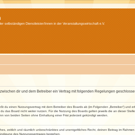
m
r selbständigen Dienstleister/Innen in der Veranstaltungswirtschaft e.V.
wird zwischen dir und dem Betreiber ein Vertrag mit folgenden Regelungen geschlosse
ließt du einen Nutzungsvertrag mit dem Betreiber des Boards ab (im Folgenden „Betreiber“) und 
du das Board nicht weiter nutzen. Für die Nutzung des Boards gelten jeweils die an dieser Stell
n von beiden Seiten ohne Einhaltung einer Frist jederzeit gekündigt werden.
faches, zeitlich und räumlich unbeschränktes und unentgeltliches Recht, deinen Beitrag im Rahme
Kündigung des Nutzungsvertrages bestehen.