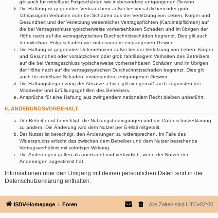
gilt auch für mittelbare Folgeschäden wie insbesondere entgangenen Gewinn.
Die Haftung ist gegenüber Verbrauchern außer bei vorsätzlichem oder grob
fahrlässigem Verhalten oder bei Schäden aus der Verletzung von Leben, Körper und
Gesundheit und der Verletzung wesentlicher Vertragspflichten (Kardinalpflichten) auf
die bei Vertragsschluss typischerweise vorhersehbaren Schäden und im übrigen der
Höhe nach auf die vertragstypischen Durchschnittsschäden begrenzt. Dies gilt auch
für mittelbare Folgeschäden wie insbesondere entgangenen Gewinn.
Die Haftung ist gegenüber Unternehmern außer bei der Verletzung von Leben, Körper
und Gesundheit oder vorsätzlichem oder grob fahrlässigem Verhalten des Betreibers
auf die bei Vertragsschluss typischerweise vorhersehbaren Schäden und im Übrigen
der Höhe nach auf die vertragstypischen Durchschnittsschäden begrenzt. Dies gilt
auch für mittelbare Schäden, insbesondere entgangenen Gewinn.
Die Haftungsbegrenzung der Absätze a bis c gilt sinngemäß auch zugunsten der
Mitarbeiter und Erfüllungsgehilfen des Betreibers.
Ansprüche für eine Haftung aus zwingendem nationalem Recht bleiben unberührt.
6. ÄNDERUNGSVORBEHALT
Der Betreiber ist berechtigt, die Nutzungsbedingungen und die Datenschutzerklärung
zu ändern. Die Änderung wird dem Nutzer per E-Mail mitgeteilt.
Der Nutzer ist berechtigt, den Änderungen zu widersprechen. Im Falle des
Widerspruchs erlischt das zwischen dem Betreiber und dem Nutzer bestehende
Vertragsverhältnis mit sofortiger Wirkung.
Die Änderungen gelten als anerkannt und verbindlich, wenn der Nutzer den
Änderungen zugestimmt hat.
Informationen über den Umgang mit deinen persönlichen Daten sind in der
Datenschutzerklärung enthalten.
ISDV-Homepage
Foren
Alle Zeiten sind
UTC+02:00