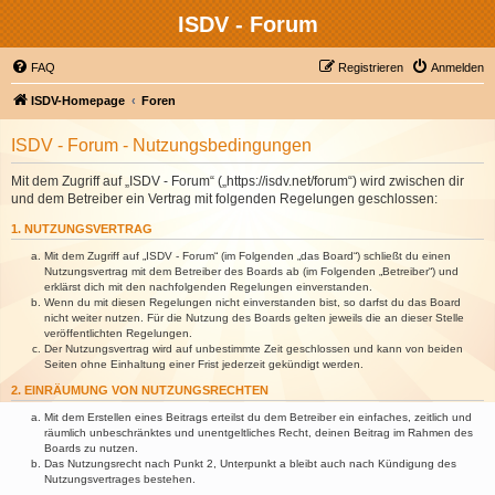
ISDV - Forum
FAQ
Registrieren
Anmelden
ISDV-Homepage
Foren
ISDV - Forum - Nutzungsbedingungen
Mit dem Zugriff auf „ISDV - Forum“ („https://isdv.net/forum“) wird zwischen dir
und dem Betreiber ein Vertrag mit folgenden Regelungen geschlossen:
1. NUTZUNGSVERTRAG
Mit dem Zugriff auf „ISDV - Forum“ (im Folgenden „das Board“) schließt du einen
Nutzungsvertrag mit dem Betreiber des Boards ab (im Folgenden „Betreiber“) und
erklärst dich mit den nachfolgenden Regelungen einverstanden.
Wenn du mit diesen Regelungen nicht einverstanden bist, so darfst du das Board
nicht weiter nutzen. Für die Nutzung des Boards gelten jeweils die an dieser Stelle
veröffentlichten Regelungen.
Der Nutzungsvertrag wird auf unbestimmte Zeit geschlossen und kann von beiden
Seiten ohne Einhaltung einer Frist jederzeit gekündigt werden.
2. EINRÄUMUNG VON NUTZUNGSRECHTEN
Mit dem Erstellen eines Beitrags erteilst du dem Betreiber ein einfaches, zeitlich und
räumlich unbeschränktes und unentgeltliches Recht, deinen Beitrag im Rahmen des
Boards zu nutzen.
Das Nutzungsrecht nach Punkt 2, Unterpunkt a bleibt auch nach Kündigung des
Nutzungsvertrages bestehen.