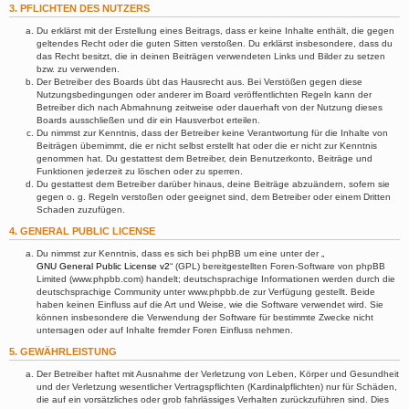
3. PFLICHTEN DES NUTZERS
Du erklärst mit der Erstellung eines Beitrags, dass er keine Inhalte enthält, die gegen
geltendes Recht oder die guten Sitten verstoßen. Du erklärst insbesondere, dass du
das Recht besitzt, die in deinen Beiträgen verwendeten Links und Bilder zu setzen
bzw. zu verwenden.
Der Betreiber des Boards übt das Hausrecht aus. Bei Verstößen gegen diese
Nutzungsbedingungen oder anderer im Board veröffentlichten Regeln kann der
Betreiber dich nach Abmahnung zeitweise oder dauerhaft von der Nutzung dieses
Boards ausschließen und dir ein Hausverbot erteilen.
Du nimmst zur Kenntnis, dass der Betreiber keine Verantwortung für die Inhalte von
Beiträgen übernimmt, die er nicht selbst erstellt hat oder die er nicht zur Kenntnis
genommen hat. Du gestattest dem Betreiber, dein Benutzerkonto, Beiträge und
Funktionen jederzeit zu löschen oder zu sperren.
Du gestattest dem Betreiber darüber hinaus, deine Beiträge abzuändern, sofern sie
gegen o. g. Regeln verstoßen oder geeignet sind, dem Betreiber oder einem Dritten
Schaden zuzufügen.
4. GENERAL PUBLIC LICENSE
Du nimmst zur Kenntnis, dass es sich bei phpBB um eine unter der „
GNU General Public License v2
“ (GPL) bereitgestellten Foren-Software von phpBB
Limited (www.phpbb.com) handelt; deutschsprachige Informationen werden durch die
deutschsprachige Community unter www.phpbb.de zur Verfügung gestellt. Beide
haben keinen Einfluss auf die Art und Weise, wie die Software verwendet wird. Sie
können insbesondere die Verwendung der Software für bestimmte Zwecke nicht
untersagen oder auf Inhalte fremder Foren Einfluss nehmen.
5. GEWÄHRLEISTUNG
Der Betreiber haftet mit Ausnahme der Verletzung von Leben, Körper und Gesundheit
und der Verletzung wesentlicher Vertragspflichten (Kardinalpflichten) nur für Schäden,
die auf ein vorsätzliches oder grob fahrlässiges Verhalten zurückzuführen sind. Dies