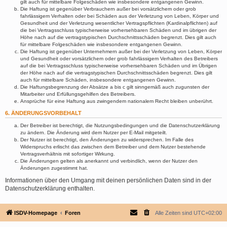
gilt auch für mittelbare Folgeschäden wie insbesondere entgangenen Gewinn.
Die Haftung ist gegenüber Verbrauchern außer bei vorsätzlichem oder grob
fahrlässigem Verhalten oder bei Schäden aus der Verletzung von Leben, Körper und
Gesundheit und der Verletzung wesentlicher Vertragspflichten (Kardinalpflichten) auf
die bei Vertragsschluss typischerweise vorhersehbaren Schäden und im übrigen der
Höhe nach auf die vertragstypischen Durchschnittsschäden begrenzt. Dies gilt auch
für mittelbare Folgeschäden wie insbesondere entgangenen Gewinn.
Die Haftung ist gegenüber Unternehmern außer bei der Verletzung von Leben, Körper
und Gesundheit oder vorsätzlichem oder grob fahrlässigem Verhalten des Betreibers
auf die bei Vertragsschluss typischerweise vorhersehbaren Schäden und im Übrigen
der Höhe nach auf die vertragstypischen Durchschnittsschäden begrenzt. Dies gilt
auch für mittelbare Schäden, insbesondere entgangenen Gewinn.
Die Haftungsbegrenzung der Absätze a bis c gilt sinngemäß auch zugunsten der
Mitarbeiter und Erfüllungsgehilfen des Betreibers.
Ansprüche für eine Haftung aus zwingendem nationalem Recht bleiben unberührt.
6. ÄNDERUNGSVORBEHALT
Der Betreiber ist berechtigt, die Nutzungsbedingungen und die Datenschutzerklärung
zu ändern. Die Änderung wird dem Nutzer per E-Mail mitgeteilt.
Der Nutzer ist berechtigt, den Änderungen zu widersprechen. Im Falle des
Widerspruchs erlischt das zwischen dem Betreiber und dem Nutzer bestehende
Vertragsverhältnis mit sofortiger Wirkung.
Die Änderungen gelten als anerkannt und verbindlich, wenn der Nutzer den
Änderungen zugestimmt hat.
Informationen über den Umgang mit deinen persönlichen Daten sind in der
Datenschutzerklärung enthalten.
ISDV-Homepage
Foren
Alle Zeiten sind
UTC+02:00