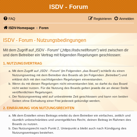
ISDV - Forum
FAQ
Registrieren
Anmelden
ISDV-Homepage
Foren
ISDV - Forum - Nutzungsbedingungen
Mit dem Zugriff auf „ISDV - Forum“ („https://isdv.net/forum“) wird zwischen dir
und dem Betreiber ein Vertrag mit folgenden Regelungen geschlossen:
1. NUTZUNGSVERTRAG
Mit dem Zugriff auf „ISDV - Forum“ (im Folgenden „das Board“) schließt du einen
Nutzungsvertrag mit dem Betreiber des Boards ab (im Folgenden „Betreiber“) und
erklärst dich mit den nachfolgenden Regelungen einverstanden.
Wenn du mit diesen Regelungen nicht einverstanden bist, so darfst du das Board
nicht weiter nutzen. Für die Nutzung des Boards gelten jeweils die an dieser Stelle
veröffentlichten Regelungen.
Der Nutzungsvertrag wird auf unbestimmte Zeit geschlossen und kann von beiden
Seiten ohne Einhaltung einer Frist jederzeit gekündigt werden.
2. EINRÄUMUNG VON NUTZUNGSRECHTEN
Mit dem Erstellen eines Beitrags erteilst du dem Betreiber ein einfaches, zeitlich und
räumlich unbeschränktes und unentgeltliches Recht, deinen Beitrag im Rahmen des
Boards zu nutzen.
Das Nutzungsrecht nach Punkt 2, Unterpunkt a bleibt auch nach Kündigung des
Nutzungsvertrages bestehen.