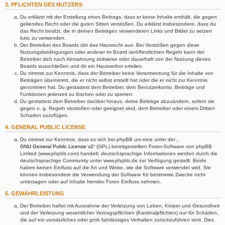
3. PFLICHTEN DES NUTZERS
Du erklärst mit der Erstellung eines Beitrags, dass er keine Inhalte enthält, die gegen
geltendes Recht oder die guten Sitten verstoßen. Du erklärst insbesondere, dass du
das Recht besitzt, die in deinen Beiträgen verwendeten Links und Bilder zu setzen
bzw. zu verwenden.
Der Betreiber des Boards übt das Hausrecht aus. Bei Verstößen gegen diese
Nutzungsbedingungen oder anderer im Board veröffentlichten Regeln kann der
Betreiber dich nach Abmahnung zeitweise oder dauerhaft von der Nutzung dieses
Boards ausschließen und dir ein Hausverbot erteilen.
Du nimmst zur Kenntnis, dass der Betreiber keine Verantwortung für die Inhalte von
Beiträgen übernimmt, die er nicht selbst erstellt hat oder die er nicht zur Kenntnis
genommen hat. Du gestattest dem Betreiber, dein Benutzerkonto, Beiträge und
Funktionen jederzeit zu löschen oder zu sperren.
Du gestattest dem Betreiber darüber hinaus, deine Beiträge abzuändern, sofern sie
gegen o. g. Regeln verstoßen oder geeignet sind, dem Betreiber oder einem Dritten
Schaden zuzufügen.
4. GENERAL PUBLIC LICENSE
Du nimmst zur Kenntnis, dass es sich bei phpBB um eine unter der „
GNU General Public License v2
“ (GPL) bereitgestellten Foren-Software von phpBB
Limited (www.phpbb.com) handelt; deutschsprachige Informationen werden durch die
deutschsprachige Community unter www.phpbb.de zur Verfügung gestellt. Beide
haben keinen Einfluss auf die Art und Weise, wie die Software verwendet wird. Sie
können insbesondere die Verwendung der Software für bestimmte Zwecke nicht
untersagen oder auf Inhalte fremder Foren Einfluss nehmen.
5. GEWÄHRLEISTUNG
Der Betreiber haftet mit Ausnahme der Verletzung von Leben, Körper und Gesundheit
und der Verletzung wesentlicher Vertragspflichten (Kardinalpflichten) nur für Schäden,
die auf ein vorsätzliches oder grob fahrlässiges Verhalten zurückzuführen sind. Dies