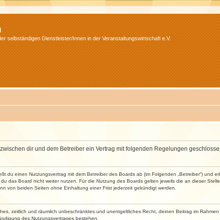
m
r selbständigen Dienstleister/Innen in der Veranstaltungswirtschaft e.V.
wird zwischen dir und dem Betreiber ein Vertrag mit folgenden Regelungen geschlosse
ließt du einen Nutzungsvertrag mit dem Betreiber des Boards ab (im Folgenden „Betreiber“) und 
du das Board nicht weiter nutzen. Für die Nutzung des Boards gelten jeweils die an dieser Stell
n von beiden Seiten ohne Einhaltung einer Frist jederzeit gekündigt werden.
faches, zeitlich und räumlich unbeschränktes und unentgeltliches Recht, deinen Beitrag im Rahme
Kündigung des Nutzungsvertrages bestehen.