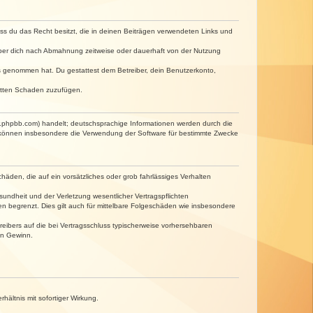
dass du das Recht besitzt, die in deinen Beiträgen verwendeten Links und
iber dich nach Abmahnung zeitweise oder dauerhaft von der Nutzung
tnis genommen hat. Du gestattest dem Betreiber, dein Benutzerkonto,
ritten Schaden zuzufügen.
w.phpbb.com) handelt; deutschsprachige Informationen werden durch die
e können insbesondere die Verwendung der Software für bestimmte Zwecke
häden, die auf ein vorsätzliches oder grob fahrlässiges Verhalten
undheit und der Verletzung wesentlicher Vertragspflichten
n begrenzt. Dies gilt auch für mittelbare Folgeschäden wie insbesondere
eibers auf die bei Vertragsschluss typischerweise vorhersehbaren
en Gewinn.
ältnis mit sofortiger Wirkung.