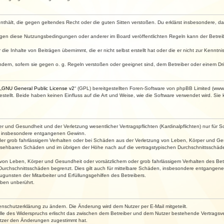
e enthält, die gegen geltendes Recht oder die guten Sitten verstoßen. Du erklärst insbesondere, 
egen diese Nutzungsbedingungen oder anderer im Board veröffentlichten Regeln kann der Betre
die Inhalte von Beiträgen übernimmt, die er nicht selbst erstellt hat oder die er nicht zur Kenn
ndern, sofern sie gegen o. g. Regeln verstoßen oder geeignet sind, dem Betreiber oder einem D
„
GNU General Public License v2
“ (GPL) bereitgestellten Foren-Software von phpBB Limited (ww
ellt. Beide haben keinen Einfluss auf die Art und Weise, wie die Software verwendet wird. Si
 und Gesundheit und der Verletzung wesentlicher Vertragspflichten (Kardinalpflichten) nur für Sc
wie insbesondere entgangenen Gewinn.
der grob fahrlässigem Verhalten oder bei Schäden aus der Verletzung von Leben, Körper und Ges
rhersehbaren Schäden und im übrigen der Höhe nach auf die vertragstypischen Durchschnittsschäde
von Leben, Körper und Gesundheit oder vorsätzlichem oder grob fahrlässigem Verhalten des Betr
Durchschnittsschäden begrenzt. Dies gilt auch für mittelbare Schäden, insbesondere entgangen
gunsten der Mitarbeiter und Erfüllungsgehilfen des Betreibers.
ben unberührt.
enschutzerklärung zu ändern. Die Änderung wird dem Nutzer per E-Mail mitgeteilt.
lle des Widerspruchs erlischt das zwischen dem Betreiber und dem Nutzer bestehende Vertragsverh
utzer den Änderungen zugestimmt hat.