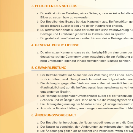
3. PFLICHTEN DES NUTZERS
Du erklärst mit der Erstellung eines Beitrags, dass er keine Inhalt
Bilder zu setzen bzw. zu verwenden.
Der Betreiber des Boards übt das Hausrecht aus. Bei Verstößen g
dieses Boards ausschließen und dir ein Hausverbot erteilen.
Du nimmst zur Kenntnis, dass der Betreiber keine Verantwortung für 
Beiträge und Funktionen jederzeit zu löschen oder zu sperren.
Du gestattest dem Betreiber darüber hinaus, deine Beiträge abzuä
4. GENERAL PUBLIC LICENSE
Du nimmst zur Kenntnis, dass es sich bei phpBB um eine unter der 
deutschsprachige Community unter www.phpbb.de zur Verfügung gest
nicht untersagen oder auf Inhalte fremder Foren Einfluss nehmen.
5. GEWÄHRLEISTUNG
Der Betreiber haftet mit Ausnahme der Verletzung von Leben, Körper
zurückzuführen sind. Dies gilt auch für mittelbare Folgeschäden 
Die Haftung ist gegenüber Verbrauchern außer bei vorsätzlichem o
(Kardinalpflichten) auf die bei Vertragsschluss typischerweise vo
entgangenen Gewinn.
Die Haftung ist gegenüber Unternehmern außer bei der Verletzung 
Schäden und im Übrigen der Höhe nach auf die vertragstypischen 
Die Haftungsbegrenzung der Absätze a bis c gilt sinngemäß auch zu
Ansprüche für eine Haftung aus zwingendem nationalem Recht blei
6. ÄNDERUNGSVORBEHALT
Der Betreiber ist berechtigt, die Nutzungsbedingungen und die Dat
Der Nutzer ist berechtigt, den Änderungen zu widersprechen. Im Fa
Die Änderungen gelten als anerkannt und verbindlich, wenn der N