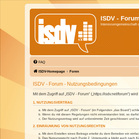
ISDV - Foru
Interessengemeinschaft de
FAQ
ISDV-Homepage
Foren
ISDV - Forum - Nutzungsbedingungen
Mit dem Zugriff auf „ISDV - Forum“ („https://isdv.net/forum“) 
1. NUTZUNGSVERTRAG
Mit dem Zugriff auf „ISDV - Forum“ (im Folgenden „das Board“) sch
Wenn du mit diesen Regelungen nicht einverstanden bist, so darfst 
Der Nutzungsvertrag wird auf unbestimmte Zeit geschlossen und kan
2. EINRÄUMUNG VON NUTZUNGSRECHTEN
Mit dem Erstellen eines Beitrags erteilst du dem Betreiber ein ein
Das Nutzungsrecht nach Punkt 2, Unterpunkt a bleibt auch nach 