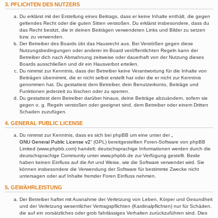
3. PFLICHTEN DES NUTZERS
Du erklärst mit der Erstellung eines Beitrags, dass er keine Inhalte enthält, die gegen
geltendes Recht oder die guten Sitten verstoßen. Du erklärst insbesondere, dass du
das Recht besitzt, die in deinen Beiträgen verwendeten Links und Bilder zu setzen
bzw. zu verwenden.
Der Betreiber des Boards übt das Hausrecht aus. Bei Verstößen gegen diese
Nutzungsbedingungen oder anderer im Board veröffentlichten Regeln kann der
Betreiber dich nach Abmahnung zeitweise oder dauerhaft von der Nutzung dieses
Boards ausschließen und dir ein Hausverbot erteilen.
Du nimmst zur Kenntnis, dass der Betreiber keine Verantwortung für die Inhalte von
Beiträgen übernimmt, die er nicht selbst erstellt hat oder die er nicht zur Kenntnis
genommen hat. Du gestattest dem Betreiber, dein Benutzerkonto, Beiträge und
Funktionen jederzeit zu löschen oder zu sperren.
Du gestattest dem Betreiber darüber hinaus, deine Beiträge abzuändern, sofern sie
gegen o. g. Regeln verstoßen oder geeignet sind, dem Betreiber oder einem Dritten
Schaden zuzufügen.
4. GENERAL PUBLIC LICENSE
Du nimmst zur Kenntnis, dass es sich bei phpBB um eine unter der „
GNU General Public License v2
“ (GPL) bereitgestellten Foren-Software von phpBB
Limited (www.phpbb.com) handelt; deutschsprachige Informationen werden durch die
deutschsprachige Community unter www.phpbb.de zur Verfügung gestellt. Beide
haben keinen Einfluss auf die Art und Weise, wie die Software verwendet wird. Sie
können insbesondere die Verwendung der Software für bestimmte Zwecke nicht
untersagen oder auf Inhalte fremder Foren Einfluss nehmen.
5. GEWÄHRLEISTUNG
Der Betreiber haftet mit Ausnahme der Verletzung von Leben, Körper und Gesundheit
und der Verletzung wesentlicher Vertragspflichten (Kardinalpflichten) nur für Schäden,
die auf ein vorsätzliches oder grob fahrlässiges Verhalten zurückzuführen sind. Dies