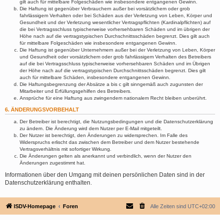
gilt auch für mittelbare Folgeschäden wie insbesondere entgangenen Gewinn.
Die Haftung ist gegenüber Verbrauchern außer bei vorsätzlichem oder grob
fahrlässigem Verhalten oder bei Schäden aus der Verletzung von Leben, Körper und
Gesundheit und der Verletzung wesentlicher Vertragspflichten (Kardinalpflichten) auf
die bei Vertragsschluss typischerweise vorhersehbaren Schäden und im übrigen der
Höhe nach auf die vertragstypischen Durchschnittsschäden begrenzt. Dies gilt auch
für mittelbare Folgeschäden wie insbesondere entgangenen Gewinn.
Die Haftung ist gegenüber Unternehmern außer bei der Verletzung von Leben, Körper
und Gesundheit oder vorsätzlichem oder grob fahrlässigem Verhalten des Betreibers
auf die bei Vertragsschluss typischerweise vorhersehbaren Schäden und im Übrigen
der Höhe nach auf die vertragstypischen Durchschnittsschäden begrenzt. Dies gilt
auch für mittelbare Schäden, insbesondere entgangenen Gewinn.
Die Haftungsbegrenzung der Absätze a bis c gilt sinngemäß auch zugunsten der
Mitarbeiter und Erfüllungsgehilfen des Betreibers.
Ansprüche für eine Haftung aus zwingendem nationalem Recht bleiben unberührt.
6. ÄNDERUNGSVORBEHALT
Der Betreiber ist berechtigt, die Nutzungsbedingungen und die Datenschutzerklärung
zu ändern. Die Änderung wird dem Nutzer per E-Mail mitgeteilt.
Der Nutzer ist berechtigt, den Änderungen zu widersprechen. Im Falle des
Widerspruchs erlischt das zwischen dem Betreiber und dem Nutzer bestehende
Vertragsverhältnis mit sofortiger Wirkung.
Die Änderungen gelten als anerkannt und verbindlich, wenn der Nutzer den
Änderungen zugestimmt hat.
Informationen über den Umgang mit deinen persönlichen Daten sind in der
Datenschutzerklärung enthalten.
ISDV-Homepage
Foren
Alle Zeiten sind
UTC+02:00