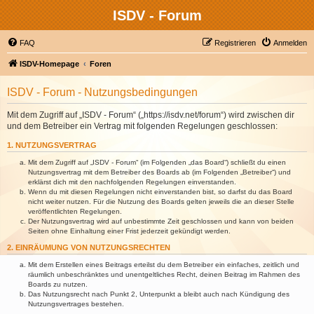
ISDV - Forum
FAQ
Registrieren
Anmelden
ISDV-Homepage
Foren
ISDV - Forum - Nutzungsbedingungen
Mit dem Zugriff auf „ISDV - Forum“ („https://isdv.net/forum“) wird zwischen dir
und dem Betreiber ein Vertrag mit folgenden Regelungen geschlossen:
1. NUTZUNGSVERTRAG
Mit dem Zugriff auf „ISDV - Forum“ (im Folgenden „das Board“) schließt du einen
Nutzungsvertrag mit dem Betreiber des Boards ab (im Folgenden „Betreiber“) und
erklärst dich mit den nachfolgenden Regelungen einverstanden.
Wenn du mit diesen Regelungen nicht einverstanden bist, so darfst du das Board
nicht weiter nutzen. Für die Nutzung des Boards gelten jeweils die an dieser Stelle
veröffentlichten Regelungen.
Der Nutzungsvertrag wird auf unbestimmte Zeit geschlossen und kann von beiden
Seiten ohne Einhaltung einer Frist jederzeit gekündigt werden.
2. EINRÄUMUNG VON NUTZUNGSRECHTEN
Mit dem Erstellen eines Beitrags erteilst du dem Betreiber ein einfaches, zeitlich und
räumlich unbeschränktes und unentgeltliches Recht, deinen Beitrag im Rahmen des
Boards zu nutzen.
Das Nutzungsrecht nach Punkt 2, Unterpunkt a bleibt auch nach Kündigung des
Nutzungsvertrages bestehen.