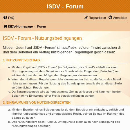
ISDV - Forum
FAQ
Registrieren
Anmelden
ISDV-Homepage
Foren
ISDV - Forum - Nutzungsbedingungen
Mit dem Zugriff auf „ISDV - Forum“ („https://isdv.net/forum“) wird zwischen dir
und dem Betreiber ein Vertrag mit folgenden Regelungen geschlossen:
1. NUTZUNGSVERTRAG
Mit dem Zugriff auf „ISDV - Forum“ (im Folgenden „das Board“) schließt du einen
Nutzungsvertrag mit dem Betreiber des Boards ab (im Folgenden „Betreiber“) und
erklärst dich mit den nachfolgenden Regelungen einverstanden.
Wenn du mit diesen Regelungen nicht einverstanden bist, so darfst du das Board
nicht weiter nutzen. Für die Nutzung des Boards gelten jeweils die an dieser Stelle
veröffentlichten Regelungen.
Der Nutzungsvertrag wird auf unbestimmte Zeit geschlossen und kann von beiden
Seiten ohne Einhaltung einer Frist jederzeit gekündigt werden.
2. EINRÄUMUNG VON NUTZUNGSRECHTEN
Mit dem Erstellen eines Beitrags erteilst du dem Betreiber ein einfaches, zeitlich und
räumlich unbeschränktes und unentgeltliches Recht, deinen Beitrag im Rahmen des
Boards zu nutzen.
Das Nutzungsrecht nach Punkt 2, Unterpunkt a bleibt auch nach Kündigung des
Nutzungsvertrages bestehen.