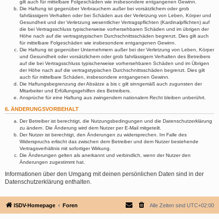
gilt auch für mittelbare Folgeschäden wie insbesondere entgangenen Gewinn.
Die Haftung ist gegenüber Verbrauchern außer bei vorsätzlichem oder grob
fahrlässigem Verhalten oder bei Schäden aus der Verletzung von Leben, Körper und
Gesundheit und der Verletzung wesentlicher Vertragspflichten (Kardinalpflichten) auf
die bei Vertragsschluss typischerweise vorhersehbaren Schäden und im übrigen der
Höhe nach auf die vertragstypischen Durchschnittsschäden begrenzt. Dies gilt auch
für mittelbare Folgeschäden wie insbesondere entgangenen Gewinn.
Die Haftung ist gegenüber Unternehmern außer bei der Verletzung von Leben, Körper
und Gesundheit oder vorsätzlichem oder grob fahrlässigem Verhalten des Betreibers
auf die bei Vertragsschluss typischerweise vorhersehbaren Schäden und im Übrigen
der Höhe nach auf die vertragstypischen Durchschnittsschäden begrenzt. Dies gilt
auch für mittelbare Schäden, insbesondere entgangenen Gewinn.
Die Haftungsbegrenzung der Absätze a bis c gilt sinngemäß auch zugunsten der
Mitarbeiter und Erfüllungsgehilfen des Betreibers.
Ansprüche für eine Haftung aus zwingendem nationalem Recht bleiben unberührt.
6. ÄNDERUNGSVORBEHALT
Der Betreiber ist berechtigt, die Nutzungsbedingungen und die Datenschutzerklärung
zu ändern. Die Änderung wird dem Nutzer per E-Mail mitgeteilt.
Der Nutzer ist berechtigt, den Änderungen zu widersprechen. Im Falle des
Widerspruchs erlischt das zwischen dem Betreiber und dem Nutzer bestehende
Vertragsverhältnis mit sofortiger Wirkung.
Die Änderungen gelten als anerkannt und verbindlich, wenn der Nutzer den
Änderungen zugestimmt hat.
Informationen über den Umgang mit deinen persönlichen Daten sind in der
Datenschutzerklärung enthalten.
ISDV-Homepage
Foren
Alle Zeiten sind
UTC+02:00