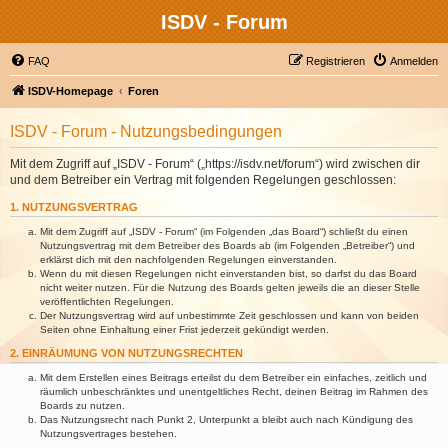
ISDV - Forum
FAQ
Registrieren
Anmelden
ISDV-Homepage
Foren
ISDV - Forum - Nutzungsbedingungen
Mit dem Zugriff auf „ISDV - Forum“ („https://isdv.net/forum“) wird zwischen dir
und dem Betreiber ein Vertrag mit folgenden Regelungen geschlossen:
1. NUTZUNGSVERTRAG
Mit dem Zugriff auf „ISDV - Forum“ (im Folgenden „das Board“) schließt du einen
Nutzungsvertrag mit dem Betreiber des Boards ab (im Folgenden „Betreiber“) und
erklärst dich mit den nachfolgenden Regelungen einverstanden.
Wenn du mit diesen Regelungen nicht einverstanden bist, so darfst du das Board
nicht weiter nutzen. Für die Nutzung des Boards gelten jeweils die an dieser Stelle
veröffentlichten Regelungen.
Der Nutzungsvertrag wird auf unbestimmte Zeit geschlossen und kann von beiden
Seiten ohne Einhaltung einer Frist jederzeit gekündigt werden.
2. EINRÄUMUNG VON NUTZUNGSRECHTEN
Mit dem Erstellen eines Beitrags erteilst du dem Betreiber ein einfaches, zeitlich und
räumlich unbeschränktes und unentgeltliches Recht, deinen Beitrag im Rahmen des
Boards zu nutzen.
Das Nutzungsrecht nach Punkt 2, Unterpunkt a bleibt auch nach Kündigung des
Nutzungsvertrages bestehen.