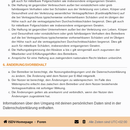
gilt auch für mittelbare Folgeschäden wie insbesondere entgangenen Gewinn.
Die Haftung ist gegenüber Verbrauchern außer bei vorsätzlichem oder grob
fahrlässigem Verhalten oder bei Schäden aus der Verletzung von Leben, Körper und
Gesundheit und der Verletzung wesentlicher Vertragspflichten (Kardinalpflichten) auf
die bei Vertragsschluss typischerweise vorhersehbaren Schäden und im übrigen der
Höhe nach auf die vertragstypischen Durchschnittsschäden begrenzt. Dies gilt auch
für mittelbare Folgeschäden wie insbesondere entgangenen Gewinn.
Die Haftung ist gegenüber Unternehmern außer bei der Verletzung von Leben, Körper
und Gesundheit oder vorsätzlichem oder grob fahrlässigem Verhalten des Betreibers
auf die bei Vertragsschluss typischerweise vorhersehbaren Schäden und im Übrigen
der Höhe nach auf die vertragstypischen Durchschnittsschäden begrenzt. Dies gilt
auch für mittelbare Schäden, insbesondere entgangenen Gewinn.
Die Haftungsbegrenzung der Absätze a bis c gilt sinngemäß auch zugunsten der
Mitarbeiter und Erfüllungsgehilfen des Betreibers.
Ansprüche für eine Haftung aus zwingendem nationalem Recht bleiben unberührt.
6. ÄNDERUNGSVORBEHALT
Der Betreiber ist berechtigt, die Nutzungsbedingungen und die Datenschutzerklärung
zu ändern. Die Änderung wird dem Nutzer per E-Mail mitgeteilt.
Der Nutzer ist berechtigt, den Änderungen zu widersprechen. Im Falle des
Widerspruchs erlischt das zwischen dem Betreiber und dem Nutzer bestehende
Vertragsverhältnis mit sofortiger Wirkung.
Die Änderungen gelten als anerkannt und verbindlich, wenn der Nutzer den
Änderungen zugestimmt hat.
Informationen über den Umgang mit deinen persönlichen Daten sind in der
Datenschutzerklärung enthalten.
ISDV-Homepage
Foren
Alle Zeiten sind
UTC+02:00