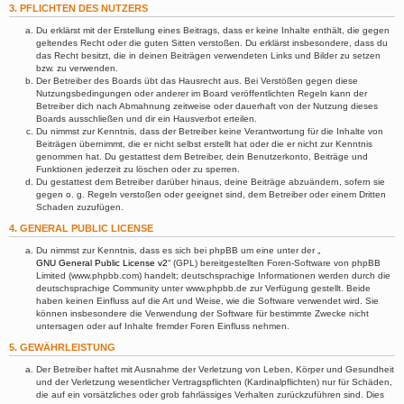
3. PFLICHTEN DES NUTZERS
Du erklärst mit der Erstellung eines Beitrags, dass er keine Inhalte enthält, die gegen
geltendes Recht oder die guten Sitten verstoßen. Du erklärst insbesondere, dass du
das Recht besitzt, die in deinen Beiträgen verwendeten Links und Bilder zu setzen
bzw. zu verwenden.
Der Betreiber des Boards übt das Hausrecht aus. Bei Verstößen gegen diese
Nutzungsbedingungen oder anderer im Board veröffentlichten Regeln kann der
Betreiber dich nach Abmahnung zeitweise oder dauerhaft von der Nutzung dieses
Boards ausschließen und dir ein Hausverbot erteilen.
Du nimmst zur Kenntnis, dass der Betreiber keine Verantwortung für die Inhalte von
Beiträgen übernimmt, die er nicht selbst erstellt hat oder die er nicht zur Kenntnis
genommen hat. Du gestattest dem Betreiber, dein Benutzerkonto, Beiträge und
Funktionen jederzeit zu löschen oder zu sperren.
Du gestattest dem Betreiber darüber hinaus, deine Beiträge abzuändern, sofern sie
gegen o. g. Regeln verstoßen oder geeignet sind, dem Betreiber oder einem Dritten
Schaden zuzufügen.
4. GENERAL PUBLIC LICENSE
Du nimmst zur Kenntnis, dass es sich bei phpBB um eine unter der „
GNU General Public License v2
“ (GPL) bereitgestellten Foren-Software von phpBB
Limited (www.phpbb.com) handelt; deutschsprachige Informationen werden durch die
deutschsprachige Community unter www.phpbb.de zur Verfügung gestellt. Beide
haben keinen Einfluss auf die Art und Weise, wie die Software verwendet wird. Sie
können insbesondere die Verwendung der Software für bestimmte Zwecke nicht
untersagen oder auf Inhalte fremder Foren Einfluss nehmen.
5. GEWÄHRLEISTUNG
Der Betreiber haftet mit Ausnahme der Verletzung von Leben, Körper und Gesundheit
und der Verletzung wesentlicher Vertragspflichten (Kardinalpflichten) nur für Schäden,
die auf ein vorsätzliches oder grob fahrlässiges Verhalten zurückzuführen sind. Dies