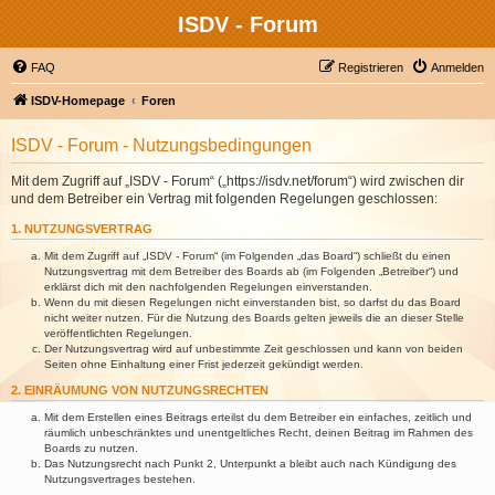
ISDV - Forum
FAQ
Registrieren
Anmelden
ISDV-Homepage
Foren
ISDV - Forum - Nutzungsbedingungen
Mit dem Zugriff auf „ISDV - Forum“ („https://isdv.net/forum“) wird zwischen dir
und dem Betreiber ein Vertrag mit folgenden Regelungen geschlossen:
1. NUTZUNGSVERTRAG
Mit dem Zugriff auf „ISDV - Forum“ (im Folgenden „das Board“) schließt du einen
Nutzungsvertrag mit dem Betreiber des Boards ab (im Folgenden „Betreiber“) und
erklärst dich mit den nachfolgenden Regelungen einverstanden.
Wenn du mit diesen Regelungen nicht einverstanden bist, so darfst du das Board
nicht weiter nutzen. Für die Nutzung des Boards gelten jeweils die an dieser Stelle
veröffentlichten Regelungen.
Der Nutzungsvertrag wird auf unbestimmte Zeit geschlossen und kann von beiden
Seiten ohne Einhaltung einer Frist jederzeit gekündigt werden.
2. EINRÄUMUNG VON NUTZUNGSRECHTEN
Mit dem Erstellen eines Beitrags erteilst du dem Betreiber ein einfaches, zeitlich und
räumlich unbeschränktes und unentgeltliches Recht, deinen Beitrag im Rahmen des
Boards zu nutzen.
Das Nutzungsrecht nach Punkt 2, Unterpunkt a bleibt auch nach Kündigung des
Nutzungsvertrages bestehen.