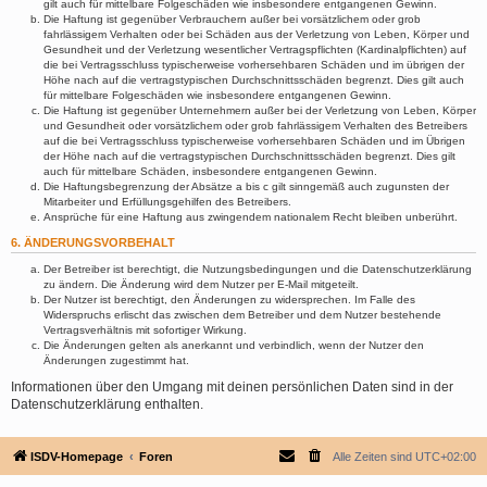
gilt auch für mittelbare Folgeschäden wie insbesondere entgangenen Gewinn.
Die Haftung ist gegenüber Verbrauchern außer bei vorsätzlichem oder grob
fahrlässigem Verhalten oder bei Schäden aus der Verletzung von Leben, Körper und
Gesundheit und der Verletzung wesentlicher Vertragspflichten (Kardinalpflichten) auf
die bei Vertragsschluss typischerweise vorhersehbaren Schäden und im übrigen der
Höhe nach auf die vertragstypischen Durchschnittsschäden begrenzt. Dies gilt auch
für mittelbare Folgeschäden wie insbesondere entgangenen Gewinn.
Die Haftung ist gegenüber Unternehmern außer bei der Verletzung von Leben, Körper
und Gesundheit oder vorsätzlichem oder grob fahrlässigem Verhalten des Betreibers
auf die bei Vertragsschluss typischerweise vorhersehbaren Schäden und im Übrigen
der Höhe nach auf die vertragstypischen Durchschnittsschäden begrenzt. Dies gilt
auch für mittelbare Schäden, insbesondere entgangenen Gewinn.
Die Haftungsbegrenzung der Absätze a bis c gilt sinngemäß auch zugunsten der
Mitarbeiter und Erfüllungsgehilfen des Betreibers.
Ansprüche für eine Haftung aus zwingendem nationalem Recht bleiben unberührt.
6. ÄNDERUNGSVORBEHALT
Der Betreiber ist berechtigt, die Nutzungsbedingungen und die Datenschutzerklärung
zu ändern. Die Änderung wird dem Nutzer per E-Mail mitgeteilt.
Der Nutzer ist berechtigt, den Änderungen zu widersprechen. Im Falle des
Widerspruchs erlischt das zwischen dem Betreiber und dem Nutzer bestehende
Vertragsverhältnis mit sofortiger Wirkung.
Die Änderungen gelten als anerkannt und verbindlich, wenn der Nutzer den
Änderungen zugestimmt hat.
Informationen über den Umgang mit deinen persönlichen Daten sind in der
Datenschutzerklärung enthalten.
ISDV-Homepage
Foren
Alle Zeiten sind
UTC+02:00