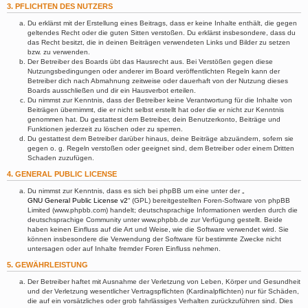
3. PFLICHTEN DES NUTZERS
Du erklärst mit der Erstellung eines Beitrags, dass er keine Inhalte enthält, die gegen
geltendes Recht oder die guten Sitten verstoßen. Du erklärst insbesondere, dass du
das Recht besitzt, die in deinen Beiträgen verwendeten Links und Bilder zu setzen
bzw. zu verwenden.
Der Betreiber des Boards übt das Hausrecht aus. Bei Verstößen gegen diese
Nutzungsbedingungen oder anderer im Board veröffentlichten Regeln kann der
Betreiber dich nach Abmahnung zeitweise oder dauerhaft von der Nutzung dieses
Boards ausschließen und dir ein Hausverbot erteilen.
Du nimmst zur Kenntnis, dass der Betreiber keine Verantwortung für die Inhalte von
Beiträgen übernimmt, die er nicht selbst erstellt hat oder die er nicht zur Kenntnis
genommen hat. Du gestattest dem Betreiber, dein Benutzerkonto, Beiträge und
Funktionen jederzeit zu löschen oder zu sperren.
Du gestattest dem Betreiber darüber hinaus, deine Beiträge abzuändern, sofern sie
gegen o. g. Regeln verstoßen oder geeignet sind, dem Betreiber oder einem Dritten
Schaden zuzufügen.
4. GENERAL PUBLIC LICENSE
Du nimmst zur Kenntnis, dass es sich bei phpBB um eine unter der „
GNU General Public License v2
“ (GPL) bereitgestellten Foren-Software von phpBB
Limited (www.phpbb.com) handelt; deutschsprachige Informationen werden durch die
deutschsprachige Community unter www.phpbb.de zur Verfügung gestellt. Beide
haben keinen Einfluss auf die Art und Weise, wie die Software verwendet wird. Sie
können insbesondere die Verwendung der Software für bestimmte Zwecke nicht
untersagen oder auf Inhalte fremder Foren Einfluss nehmen.
5. GEWÄHRLEISTUNG
Der Betreiber haftet mit Ausnahme der Verletzung von Leben, Körper und Gesundheit
und der Verletzung wesentlicher Vertragspflichten (Kardinalpflichten) nur für Schäden,
die auf ein vorsätzliches oder grob fahrlässiges Verhalten zurückzuführen sind. Dies