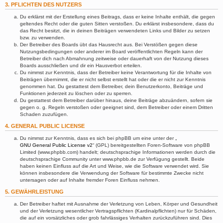
3. PFLICHTEN DES NUTZERS
Du erklärst mit der Erstellung eines Beitrags, dass er keine Inhalte enthält, die gegen
geltendes Recht oder die guten Sitten verstoßen. Du erklärst insbesondere, dass du
das Recht besitzt, die in deinen Beiträgen verwendeten Links und Bilder zu setzen
bzw. zu verwenden.
Der Betreiber des Boards übt das Hausrecht aus. Bei Verstößen gegen diese
Nutzungsbedingungen oder anderer im Board veröffentlichten Regeln kann der
Betreiber dich nach Abmahnung zeitweise oder dauerhaft von der Nutzung dieses
Boards ausschließen und dir ein Hausverbot erteilen.
Du nimmst zur Kenntnis, dass der Betreiber keine Verantwortung für die Inhalte von
Beiträgen übernimmt, die er nicht selbst erstellt hat oder die er nicht zur Kenntnis
genommen hat. Du gestattest dem Betreiber, dein Benutzerkonto, Beiträge und
Funktionen jederzeit zu löschen oder zu sperren.
Du gestattest dem Betreiber darüber hinaus, deine Beiträge abzuändern, sofern sie
gegen o. g. Regeln verstoßen oder geeignet sind, dem Betreiber oder einem Dritten
Schaden zuzufügen.
4. GENERAL PUBLIC LICENSE
Du nimmst zur Kenntnis, dass es sich bei phpBB um eine unter der „
GNU General Public License v2
“ (GPL) bereitgestellten Foren-Software von phpBB
Limited (www.phpbb.com) handelt; deutschsprachige Informationen werden durch die
deutschsprachige Community unter www.phpbb.de zur Verfügung gestellt. Beide
haben keinen Einfluss auf die Art und Weise, wie die Software verwendet wird. Sie
können insbesondere die Verwendung der Software für bestimmte Zwecke nicht
untersagen oder auf Inhalte fremder Foren Einfluss nehmen.
5. GEWÄHRLEISTUNG
Der Betreiber haftet mit Ausnahme der Verletzung von Leben, Körper und Gesundheit
und der Verletzung wesentlicher Vertragspflichten (Kardinalpflichten) nur für Schäden,
die auf ein vorsätzliches oder grob fahrlässiges Verhalten zurückzuführen sind. Dies