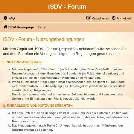
ISDV - Forum
FAQ
Registrieren
Anmelden
ISDV-Homepage
Foren
ISDV - Forum - Nutzungsbedingungen
Mit dem Zugriff auf „ISDV - Forum“ („https://isdv.net/forum“) wird zwischen dir
und dem Betreiber ein Vertrag mit folgenden Regelungen geschlossen:
1. NUTZUNGSVERTRAG
Mit dem Zugriff auf „ISDV - Forum“ (im Folgenden „das Board“) schließt du einen
Nutzungsvertrag mit dem Betreiber des Boards ab (im Folgenden „Betreiber“) und
erklärst dich mit den nachfolgenden Regelungen einverstanden.
Wenn du mit diesen Regelungen nicht einverstanden bist, so darfst du das Board
nicht weiter nutzen. Für die Nutzung des Boards gelten jeweils die an dieser Stelle
veröffentlichten Regelungen.
Der Nutzungsvertrag wird auf unbestimmte Zeit geschlossen und kann von beiden
Seiten ohne Einhaltung einer Frist jederzeit gekündigt werden.
2. EINRÄUMUNG VON NUTZUNGSRECHTEN
Mit dem Erstellen eines Beitrags erteilst du dem Betreiber ein einfaches, zeitlich und
räumlich unbeschränktes und unentgeltliches Recht, deinen Beitrag im Rahmen des
Boards zu nutzen.
Das Nutzungsrecht nach Punkt 2, Unterpunkt a bleibt auch nach Kündigung des
Nutzungsvertrages bestehen.