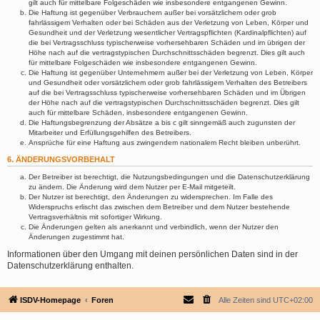
gilt auch für mittelbare Folgeschäden wie insbesondere entgangenen Gewinn.
Die Haftung ist gegenüber Verbrauchern außer bei vorsätzlichem oder grob
fahrlässigem Verhalten oder bei Schäden aus der Verletzung von Leben, Körper und
Gesundheit und der Verletzung wesentlicher Vertragspflichten (Kardinalpflichten) auf
die bei Vertragsschluss typischerweise vorhersehbaren Schäden und im übrigen der
Höhe nach auf die vertragstypischen Durchschnittsschäden begrenzt. Dies gilt auch
für mittelbare Folgeschäden wie insbesondere entgangenen Gewinn.
Die Haftung ist gegenüber Unternehmern außer bei der Verletzung von Leben, Körper
und Gesundheit oder vorsätzlichem oder grob fahrlässigem Verhalten des Betreibers
auf die bei Vertragsschluss typischerweise vorhersehbaren Schäden und im Übrigen
der Höhe nach auf die vertragstypischen Durchschnittsschäden begrenzt. Dies gilt
auch für mittelbare Schäden, insbesondere entgangenen Gewinn.
Die Haftungsbegrenzung der Absätze a bis c gilt sinngemäß auch zugunsten der
Mitarbeiter und Erfüllungsgehilfen des Betreibers.
Ansprüche für eine Haftung aus zwingendem nationalem Recht bleiben unberührt.
6. ÄNDERUNGSVORBEHALT
Der Betreiber ist berechtigt, die Nutzungsbedingungen und die Datenschutzerklärung
zu ändern. Die Änderung wird dem Nutzer per E-Mail mitgeteilt.
Der Nutzer ist berechtigt, den Änderungen zu widersprechen. Im Falle des
Widerspruchs erlischt das zwischen dem Betreiber und dem Nutzer bestehende
Vertragsverhältnis mit sofortiger Wirkung.
Die Änderungen gelten als anerkannt und verbindlich, wenn der Nutzer den
Änderungen zugestimmt hat.
Informationen über den Umgang mit deinen persönlichen Daten sind in der
Datenschutzerklärung enthalten.
ISDV-Homepage
Foren
Alle Zeiten sind
UTC+02:00