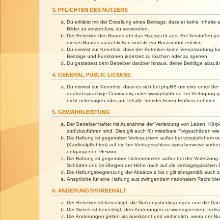
3. PFLICHTEN DES NUTZERS
Du erklärst mit der Erstellung eines Beitrags, dass er keine Inhalt
Bilder zu setzen bzw. zu verwenden.
Der Betreiber des Boards übt das Hausrecht aus. Bei Verstößen g
dieses Boards ausschließen und dir ein Hausverbot erteilen.
Du nimmst zur Kenntnis, dass der Betreiber keine Verantwortung für 
Beiträge und Funktionen jederzeit zu löschen oder zu sperren.
Du gestattest dem Betreiber darüber hinaus, deine Beiträge abzuä
4. GENERAL PUBLIC LICENSE
Du nimmst zur Kenntnis, dass es sich bei phpBB um eine unter der 
deutschsprachige Community unter www.phpbb.de zur Verfügung gest
nicht untersagen oder auf Inhalte fremder Foren Einfluss nehmen.
5. GEWÄHRLEISTUNG
Der Betreiber haftet mit Ausnahme der Verletzung von Leben, Körper
zurückzuführen sind. Dies gilt auch für mittelbare Folgeschäden 
Die Haftung ist gegenüber Verbrauchern außer bei vorsätzlichem o
(Kardinalpflichten) auf die bei Vertragsschluss typischerweise vo
entgangenen Gewinn.
Die Haftung ist gegenüber Unternehmern außer bei der Verletzung 
Schäden und im Übrigen der Höhe nach auf die vertragstypischen 
Die Haftungsbegrenzung der Absätze a bis c gilt sinngemäß auch zu
Ansprüche für eine Haftung aus zwingendem nationalem Recht blei
6. ÄNDERUNGSVORBEHALT
Der Betreiber ist berechtigt, die Nutzungsbedingungen und die Dat
Der Nutzer ist berechtigt, den Änderungen zu widersprechen. Im Fa
Die Änderungen gelten als anerkannt und verbindlich, wenn der N