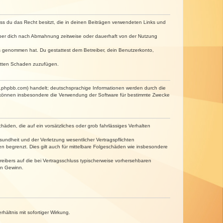
dass du das Recht besitzt, die in deinen Beiträgen verwendeten Links und
iber dich nach Abmahnung zeitweise oder dauerhaft von der Nutzung
tnis genommen hat. Du gestattest dem Betreiber, dein Benutzerkonto,
ritten Schaden zuzufügen.
w.phpbb.com) handelt; deutschsprachige Informationen werden durch die
e können insbesondere die Verwendung der Software für bestimmte Zwecke
häden, die auf ein vorsätzliches oder grob fahrlässiges Verhalten
undheit und der Verletzung wesentlicher Vertragspflichten
n begrenzt. Dies gilt auch für mittelbare Folgeschäden wie insbesondere
eibers auf die bei Vertragsschluss typischerweise vorhersehbaren
en Gewinn.
ältnis mit sofortiger Wirkung.