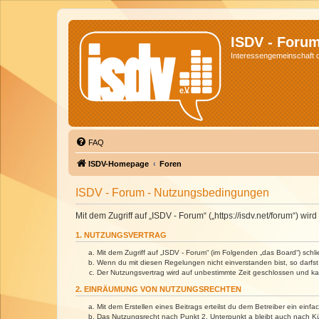
ISDV - Foru
Interessengemeinschaft de
FAQ
ISDV-Homepage
Foren
ISDV - Forum - Nutzungsbedingungen
Mit dem Zugriff auf „ISDV - Forum“ („https://isdv.net/forum“) 
1. NUTZUNGSVERTRAG
Mit dem Zugriff auf „ISDV - Forum“ (im Folgenden „das Board“) sch
Wenn du mit diesen Regelungen nicht einverstanden bist, so darfst 
Der Nutzungsvertrag wird auf unbestimmte Zeit geschlossen und kan
2. EINRÄUMUNG VON NUTZUNGSRECHTEN
Mit dem Erstellen eines Beitrags erteilst du dem Betreiber ein ein
Das Nutzungsrecht nach Punkt 2, Unterpunkt a bleibt auch nach 