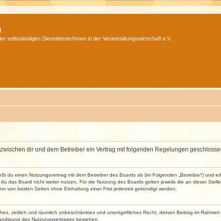
m
r selbständigen Dienstleister/Innen in der Veranstaltungswirtschaft e.V.
wird zwischen dir und dem Betreiber ein Vertrag mit folgenden Regelungen geschlosse
ließt du einen Nutzungsvertrag mit dem Betreiber des Boards ab (im Folgenden „Betreiber“) und 
du das Board nicht weiter nutzen. Für die Nutzung des Boards gelten jeweils die an dieser Stell
n von beiden Seiten ohne Einhaltung einer Frist jederzeit gekündigt werden.
faches, zeitlich und räumlich unbeschränktes und unentgeltliches Recht, deinen Beitrag im Rahme
Kündigung des Nutzungsvertrages bestehen.