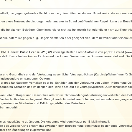
e enthält, die gegen geltendes Recht oder die guten Sitten verstoßen. Du erklärst insbesondere, 
egen diese Nutzungsbedingungen oder anderer im Board veröffentlichten Regeln kann der Betre
die Inhalte von Beiträgen übernimmt, die er nicht selbst erstellt hat oder die er nicht zur Kenn
ndern, sofern sie gegen o. g. Regeln verstoßen oder geeignet sind, dem Betreiber oder einem D
„
GNU General Public License v2
“ (GPL) bereitgestellten Foren-Software von phpBB Limited (ww
ellt. Beide haben keinen Einfluss auf die Art und Weise, wie die Software verwendet wird. Si
 und Gesundheit und der Verletzung wesentlicher Vertragspflichten (Kardinalpflichten) nur für Sc
wie insbesondere entgangenen Gewinn.
der grob fahrlässigem Verhalten oder bei Schäden aus der Verletzung von Leben, Körper und Ges
rhersehbaren Schäden und im übrigen der Höhe nach auf die vertragstypischen Durchschnittsschäde
von Leben, Körper und Gesundheit oder vorsätzlichem oder grob fahrlässigem Verhalten des Betr
Durchschnittsschäden begrenzt. Dies gilt auch für mittelbare Schäden, insbesondere entgangen
gunsten der Mitarbeiter und Erfüllungsgehilfen des Betreibers.
ben unberührt.
enschutzerklärung zu ändern. Die Änderung wird dem Nutzer per E-Mail mitgeteilt.
lle des Widerspruchs erlischt das zwischen dem Betreiber und dem Nutzer bestehende Vertragsverh
utzer den Änderungen zugestimmt hat.