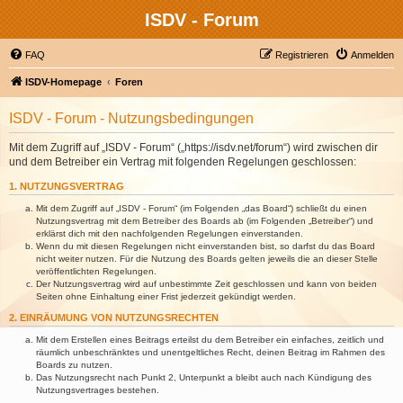
ISDV - Forum
FAQ
Registrieren
Anmelden
ISDV-Homepage
Foren
ISDV - Forum - Nutzungsbedingungen
Mit dem Zugriff auf „ISDV - Forum“ („https://isdv.net/forum“) wird zwischen dir
und dem Betreiber ein Vertrag mit folgenden Regelungen geschlossen:
1. NUTZUNGSVERTRAG
Mit dem Zugriff auf „ISDV - Forum“ (im Folgenden „das Board“) schließt du einen
Nutzungsvertrag mit dem Betreiber des Boards ab (im Folgenden „Betreiber“) und
erklärst dich mit den nachfolgenden Regelungen einverstanden.
Wenn du mit diesen Regelungen nicht einverstanden bist, so darfst du das Board
nicht weiter nutzen. Für die Nutzung des Boards gelten jeweils die an dieser Stelle
veröffentlichten Regelungen.
Der Nutzungsvertrag wird auf unbestimmte Zeit geschlossen und kann von beiden
Seiten ohne Einhaltung einer Frist jederzeit gekündigt werden.
2. EINRÄUMUNG VON NUTZUNGSRECHTEN
Mit dem Erstellen eines Beitrags erteilst du dem Betreiber ein einfaches, zeitlich und
räumlich unbeschränktes und unentgeltliches Recht, deinen Beitrag im Rahmen des
Boards zu nutzen.
Das Nutzungsrecht nach Punkt 2, Unterpunkt a bleibt auch nach Kündigung des
Nutzungsvertrages bestehen.