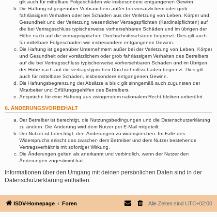
gilt auch für mittelbare Folgeschäden wie insbesondere entgangenen Gewinn.
Die Haftung ist gegenüber Verbrauchern außer bei vorsätzlichem oder grob
fahrlässigem Verhalten oder bei Schäden aus der Verletzung von Leben, Körper und
Gesundheit und der Verletzung wesentlicher Vertragspflichten (Kardinalpflichten) auf
die bei Vertragsschluss typischerweise vorhersehbaren Schäden und im übrigen der
Höhe nach auf die vertragstypischen Durchschnittsschäden begrenzt. Dies gilt auch
für mittelbare Folgeschäden wie insbesondere entgangenen Gewinn.
Die Haftung ist gegenüber Unternehmern außer bei der Verletzung von Leben, Körper
und Gesundheit oder vorsätzlichem oder grob fahrlässigem Verhalten des Betreibers
auf die bei Vertragsschluss typischerweise vorhersehbaren Schäden und im Übrigen
der Höhe nach auf die vertragstypischen Durchschnittsschäden begrenzt. Dies gilt
auch für mittelbare Schäden, insbesondere entgangenen Gewinn.
Die Haftungsbegrenzung der Absätze a bis c gilt sinngemäß auch zugunsten der
Mitarbeiter und Erfüllungsgehilfen des Betreibers.
Ansprüche für eine Haftung aus zwingendem nationalem Recht bleiben unberührt.
6. ÄNDERUNGSVORBEHALT
Der Betreiber ist berechtigt, die Nutzungsbedingungen und die Datenschutzerklärung
zu ändern. Die Änderung wird dem Nutzer per E-Mail mitgeteilt.
Der Nutzer ist berechtigt, den Änderungen zu widersprechen. Im Falle des
Widerspruchs erlischt das zwischen dem Betreiber und dem Nutzer bestehende
Vertragsverhältnis mit sofortiger Wirkung.
Die Änderungen gelten als anerkannt und verbindlich, wenn der Nutzer den
Änderungen zugestimmt hat.
Informationen über den Umgang mit deinen persönlichen Daten sind in der
Datenschutzerklärung enthalten.
ISDV-Homepage
Foren
Alle Zeiten sind
UTC+02:00