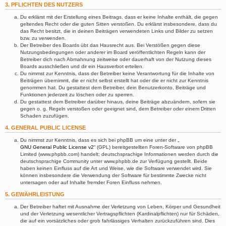
3. PFLICHTEN DES NUTZERS
Du erklärst mit der Erstellung eines Beitrags, dass er keine Inhalte enthält, die gegen
geltendes Recht oder die guten Sitten verstoßen. Du erklärst insbesondere, dass du
das Recht besitzt, die in deinen Beiträgen verwendeten Links und Bilder zu setzen
bzw. zu verwenden.
Der Betreiber des Boards übt das Hausrecht aus. Bei Verstößen gegen diese
Nutzungsbedingungen oder anderer im Board veröffentlichten Regeln kann der
Betreiber dich nach Abmahnung zeitweise oder dauerhaft von der Nutzung dieses
Boards ausschließen und dir ein Hausverbot erteilen.
Du nimmst zur Kenntnis, dass der Betreiber keine Verantwortung für die Inhalte von
Beiträgen übernimmt, die er nicht selbst erstellt hat oder die er nicht zur Kenntnis
genommen hat. Du gestattest dem Betreiber, dein Benutzerkonto, Beiträge und
Funktionen jederzeit zu löschen oder zu sperren.
Du gestattest dem Betreiber darüber hinaus, deine Beiträge abzuändern, sofern sie
gegen o. g. Regeln verstoßen oder geeignet sind, dem Betreiber oder einem Dritten
Schaden zuzufügen.
4. GENERAL PUBLIC LICENSE
Du nimmst zur Kenntnis, dass es sich bei phpBB um eine unter der „
GNU General Public License v2
“ (GPL) bereitgestellten Foren-Software von phpBB
Limited (www.phpbb.com) handelt; deutschsprachige Informationen werden durch die
deutschsprachige Community unter www.phpbb.de zur Verfügung gestellt. Beide
haben keinen Einfluss auf die Art und Weise, wie die Software verwendet wird. Sie
können insbesondere die Verwendung der Software für bestimmte Zwecke nicht
untersagen oder auf Inhalte fremder Foren Einfluss nehmen.
5. GEWÄHRLEISTUNG
Der Betreiber haftet mit Ausnahme der Verletzung von Leben, Körper und Gesundheit
und der Verletzung wesentlicher Vertragspflichten (Kardinalpflichten) nur für Schäden,
die auf ein vorsätzliches oder grob fahrlässiges Verhalten zurückzuführen sind. Dies