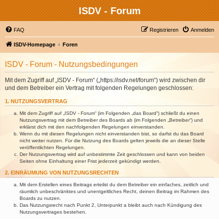
ISDV - Forum
FAQ
Registrieren
Anmelden
ISDV-Homepage
Foren
ISDV - Forum - Nutzungsbedingungen
Mit dem Zugriff auf „ISDV - Forum“ („https://isdv.net/forum“) wird zwischen dir
und dem Betreiber ein Vertrag mit folgenden Regelungen geschlossen:
1. NUTZUNGSVERTRAG
Mit dem Zugriff auf „ISDV - Forum“ (im Folgenden „das Board“) schließt du einen
Nutzungsvertrag mit dem Betreiber des Boards ab (im Folgenden „Betreiber“) und
erklärst dich mit den nachfolgenden Regelungen einverstanden.
Wenn du mit diesen Regelungen nicht einverstanden bist, so darfst du das Board
nicht weiter nutzen. Für die Nutzung des Boards gelten jeweils die an dieser Stelle
veröffentlichten Regelungen.
Der Nutzungsvertrag wird auf unbestimmte Zeit geschlossen und kann von beiden
Seiten ohne Einhaltung einer Frist jederzeit gekündigt werden.
2. EINRÄUMUNG VON NUTZUNGSRECHTEN
Mit dem Erstellen eines Beitrags erteilst du dem Betreiber ein einfaches, zeitlich und
räumlich unbeschränktes und unentgeltliches Recht, deinen Beitrag im Rahmen des
Boards zu nutzen.
Das Nutzungsrecht nach Punkt 2, Unterpunkt a bleibt auch nach Kündigung des
Nutzungsvertrages bestehen.