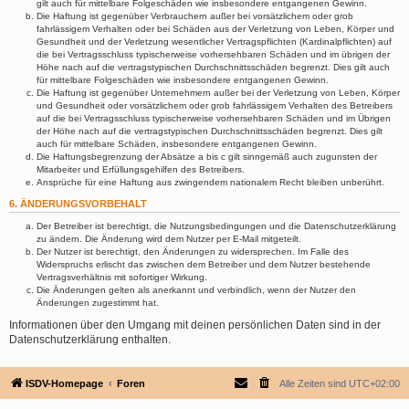
gilt auch für mittelbare Folgeschäden wie insbesondere entgangenen Gewinn.
Die Haftung ist gegenüber Verbrauchern außer bei vorsätzlichem oder grob
fahrlässigem Verhalten oder bei Schäden aus der Verletzung von Leben, Körper und
Gesundheit und der Verletzung wesentlicher Vertragspflichten (Kardinalpflichten) auf
die bei Vertragsschluss typischerweise vorhersehbaren Schäden und im übrigen der
Höhe nach auf die vertragstypischen Durchschnittsschäden begrenzt. Dies gilt auch
für mittelbare Folgeschäden wie insbesondere entgangenen Gewinn.
Die Haftung ist gegenüber Unternehmern außer bei der Verletzung von Leben, Körper
und Gesundheit oder vorsätzlichem oder grob fahrlässigem Verhalten des Betreibers
auf die bei Vertragsschluss typischerweise vorhersehbaren Schäden und im Übrigen
der Höhe nach auf die vertragstypischen Durchschnittsschäden begrenzt. Dies gilt
auch für mittelbare Schäden, insbesondere entgangenen Gewinn.
Die Haftungsbegrenzung der Absätze a bis c gilt sinngemäß auch zugunsten der
Mitarbeiter und Erfüllungsgehilfen des Betreibers.
Ansprüche für eine Haftung aus zwingendem nationalem Recht bleiben unberührt.
6. ÄNDERUNGSVORBEHALT
Der Betreiber ist berechtigt, die Nutzungsbedingungen und die Datenschutzerklärung
zu ändern. Die Änderung wird dem Nutzer per E-Mail mitgeteilt.
Der Nutzer ist berechtigt, den Änderungen zu widersprechen. Im Falle des
Widerspruchs erlischt das zwischen dem Betreiber und dem Nutzer bestehende
Vertragsverhältnis mit sofortiger Wirkung.
Die Änderungen gelten als anerkannt und verbindlich, wenn der Nutzer den
Änderungen zugestimmt hat.
Informationen über den Umgang mit deinen persönlichen Daten sind in der
Datenschutzerklärung enthalten.
ISDV-Homepage
Foren
Alle Zeiten sind
UTC+02:00