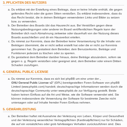
3. PFLICHTEN DES NUTZERS
Du erklärst mit der Erstellung eines Beitrags, dass er keine Inhalte enthält, die gegen
geltendes Recht oder die guten Sitten verstoßen. Du erklärst insbesondere, dass du
das Recht besitzt, die in deinen Beiträgen verwendeten Links und Bilder zu setzen
bzw. zu verwenden.
Der Betreiber des Boards übt das Hausrecht aus. Bei Verstößen gegen diese
Nutzungsbedingungen oder anderer im Board veröffentlichten Regeln kann der
Betreiber dich nach Abmahnung zeitweise oder dauerhaft von der Nutzung dieses
Boards ausschließen und dir ein Hausverbot erteilen.
Du nimmst zur Kenntnis, dass der Betreiber keine Verantwortung für die Inhalte von
Beiträgen übernimmt, die er nicht selbst erstellt hat oder die er nicht zur Kenntnis
genommen hat. Du gestattest dem Betreiber, dein Benutzerkonto, Beiträge und
Funktionen jederzeit zu löschen oder zu sperren.
Du gestattest dem Betreiber darüber hinaus, deine Beiträge abzuändern, sofern sie
gegen o. g. Regeln verstoßen oder geeignet sind, dem Betreiber oder einem Dritten
Schaden zuzufügen.
4. GENERAL PUBLIC LICENSE
Du nimmst zur Kenntnis, dass es sich bei phpBB um eine unter der „
GNU General Public License v2
“ (GPL) bereitgestellten Foren-Software von phpBB
Limited (www.phpbb.com) handelt; deutschsprachige Informationen werden durch die
deutschsprachige Community unter www.phpbb.de zur Verfügung gestellt. Beide
haben keinen Einfluss auf die Art und Weise, wie die Software verwendet wird. Sie
können insbesondere die Verwendung der Software für bestimmte Zwecke nicht
untersagen oder auf Inhalte fremder Foren Einfluss nehmen.
5. GEWÄHRLEISTUNG
Der Betreiber haftet mit Ausnahme der Verletzung von Leben, Körper und Gesundheit
und der Verletzung wesentlicher Vertragspflichten (Kardinalpflichten) nur für Schäden,
die auf ein vorsätzliches oder grob fahrlässiges Verhalten zurückzuführen sind. Dies