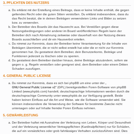
3. PFLICHTEN DES NUTZERS
Du erklärst mit der Erstellung eines Beitrags, dass er keine Inhalte enthält, die gegen
geltendes Recht oder die guten Sitten verstoßen. Du erklärst insbesondere, dass du
das Recht besitzt, die in deinen Beiträgen verwendeten Links und Bilder zu setzen
bzw. zu verwenden.
Der Betreiber des Boards übt das Hausrecht aus. Bei Verstößen gegen diese
Nutzungsbedingungen oder anderer im Board veröffentlichten Regeln kann der
Betreiber dich nach Abmahnung zeitweise oder dauerhaft von der Nutzung dieses
Boards ausschließen und dir ein Hausverbot erteilen.
Du nimmst zur Kenntnis, dass der Betreiber keine Verantwortung für die Inhalte von
Beiträgen übernimmt, die er nicht selbst erstellt hat oder die er nicht zur Kenntnis
genommen hat. Du gestattest dem Betreiber, dein Benutzerkonto, Beiträge und
Funktionen jederzeit zu löschen oder zu sperren.
Du gestattest dem Betreiber darüber hinaus, deine Beiträge abzuändern, sofern sie
gegen o. g. Regeln verstoßen oder geeignet sind, dem Betreiber oder einem Dritten
Schaden zuzufügen.
4. GENERAL PUBLIC LICENSE
Du nimmst zur Kenntnis, dass es sich bei phpBB um eine unter der „
GNU General Public License v2
“ (GPL) bereitgestellten Foren-Software von phpBB
Limited (www.phpbb.com) handelt; deutschsprachige Informationen werden durch die
deutschsprachige Community unter www.phpbb.de zur Verfügung gestellt. Beide
haben keinen Einfluss auf die Art und Weise, wie die Software verwendet wird. Sie
können insbesondere die Verwendung der Software für bestimmte Zwecke nicht
untersagen oder auf Inhalte fremder Foren Einfluss nehmen.
5. GEWÄHRLEISTUNG
Der Betreiber haftet mit Ausnahme der Verletzung von Leben, Körper und Gesundheit
und der Verletzung wesentlicher Vertragspflichten (Kardinalpflichten) nur für Schäden,
die auf ein vorsätzliches oder grob fahrlässiges Verhalten zurückzuführen sind. Dies