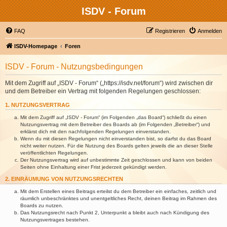
ISDV - Forum
FAQ
Registrieren
Anmelden
ISDV-Homepage
Foren
ISDV - Forum - Nutzungsbedingungen
Mit dem Zugriff auf „ISDV - Forum“ („https://isdv.net/forum“) wird zwischen dir
und dem Betreiber ein Vertrag mit folgenden Regelungen geschlossen:
1. NUTZUNGSVERTRAG
Mit dem Zugriff auf „ISDV - Forum“ (im Folgenden „das Board“) schließt du einen
Nutzungsvertrag mit dem Betreiber des Boards ab (im Folgenden „Betreiber“) und
erklärst dich mit den nachfolgenden Regelungen einverstanden.
Wenn du mit diesen Regelungen nicht einverstanden bist, so darfst du das Board
nicht weiter nutzen. Für die Nutzung des Boards gelten jeweils die an dieser Stelle
veröffentlichten Regelungen.
Der Nutzungsvertrag wird auf unbestimmte Zeit geschlossen und kann von beiden
Seiten ohne Einhaltung einer Frist jederzeit gekündigt werden.
2. EINRÄUMUNG VON NUTZUNGSRECHTEN
Mit dem Erstellen eines Beitrags erteilst du dem Betreiber ein einfaches, zeitlich und
räumlich unbeschränktes und unentgeltliches Recht, deinen Beitrag im Rahmen des
Boards zu nutzen.
Das Nutzungsrecht nach Punkt 2, Unterpunkt a bleibt auch nach Kündigung des
Nutzungsvertrages bestehen.