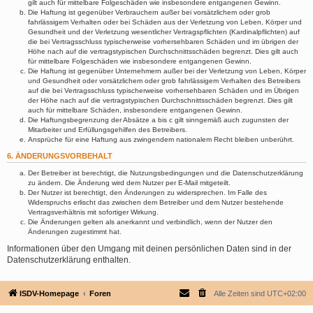
gilt auch für mittelbare Folgeschäden wie insbesondere entgangenen Gewinn.
Die Haftung ist gegenüber Verbrauchern außer bei vorsätzlichem oder grob
fahrlässigem Verhalten oder bei Schäden aus der Verletzung von Leben, Körper und
Gesundheit und der Verletzung wesentlicher Vertragspflichten (Kardinalpflichten) auf
die bei Vertragsschluss typischerweise vorhersehbaren Schäden und im übrigen der
Höhe nach auf die vertragstypischen Durchschnittsschäden begrenzt. Dies gilt auch
für mittelbare Folgeschäden wie insbesondere entgangenen Gewinn.
Die Haftung ist gegenüber Unternehmern außer bei der Verletzung von Leben, Körper
und Gesundheit oder vorsätzlichem oder grob fahrlässigem Verhalten des Betreibers
auf die bei Vertragsschluss typischerweise vorhersehbaren Schäden und im Übrigen
der Höhe nach auf die vertragstypischen Durchschnittsschäden begrenzt. Dies gilt
auch für mittelbare Schäden, insbesondere entgangenen Gewinn.
Die Haftungsbegrenzung der Absätze a bis c gilt sinngemäß auch zugunsten der
Mitarbeiter und Erfüllungsgehilfen des Betreibers.
Ansprüche für eine Haftung aus zwingendem nationalem Recht bleiben unberührt.
6. ÄNDERUNGSVORBEHALT
Der Betreiber ist berechtigt, die Nutzungsbedingungen und die Datenschutzerklärung
zu ändern. Die Änderung wird dem Nutzer per E-Mail mitgeteilt.
Der Nutzer ist berechtigt, den Änderungen zu widersprechen. Im Falle des
Widerspruchs erlischt das zwischen dem Betreiber und dem Nutzer bestehende
Vertragsverhältnis mit sofortiger Wirkung.
Die Änderungen gelten als anerkannt und verbindlich, wenn der Nutzer den
Änderungen zugestimmt hat.
Informationen über den Umgang mit deinen persönlichen Daten sind in der
Datenschutzerklärung enthalten.
ISDV-Homepage
Foren
Alle Zeiten sind
UTC+02:00