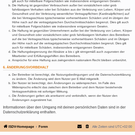
gilt auch für mittelbare Folgeschäden wie insbesondere entgangenen Gewinn.
Die Haftung ist gegenüber Verbrauchern außer bei vorsätzlichem oder grob
fahrlässigem Verhalten oder bei Schäden aus der Verletzung von Leben, Körper und
Gesundheit und der Verletzung wesentlicher Vertragspflichten (Kardinalpflichten) auf
die bei Vertragsschluss typischerweise vorhersehbaren Schäden und im übrigen der
Höhe nach auf die vertragstypischen Durchschnittsschäden begrenzt. Dies gilt auch
für mittelbare Folgeschäden wie insbesondere entgangenen Gewinn.
Die Haftung ist gegenüber Unternehmern außer bei der Verletzung von Leben, Körper
und Gesundheit oder vorsätzlichem oder grob fahrlässigem Verhalten des Betreibers
auf die bei Vertragsschluss typischerweise vorhersehbaren Schäden und im Übrigen
der Höhe nach auf die vertragstypischen Durchschnittsschäden begrenzt. Dies gilt
auch für mittelbare Schäden, insbesondere entgangenen Gewinn.
Die Haftungsbegrenzung der Absätze a bis c gilt sinngemäß auch zugunsten der
Mitarbeiter und Erfüllungsgehilfen des Betreibers.
Ansprüche für eine Haftung aus zwingendem nationalem Recht bleiben unberührt.
6. ÄNDERUNGSVORBEHALT
Der Betreiber ist berechtigt, die Nutzungsbedingungen und die Datenschutzerklärung
zu ändern. Die Änderung wird dem Nutzer per E-Mail mitgeteilt.
Der Nutzer ist berechtigt, den Änderungen zu widersprechen. Im Falle des
Widerspruchs erlischt das zwischen dem Betreiber und dem Nutzer bestehende
Vertragsverhältnis mit sofortiger Wirkung.
Die Änderungen gelten als anerkannt und verbindlich, wenn der Nutzer den
Änderungen zugestimmt hat.
Informationen über den Umgang mit deinen persönlichen Daten sind in der
Datenschutzerklärung enthalten.
ISDV-Homepage
Foren
Alle Zeiten sind
UTC+02:00