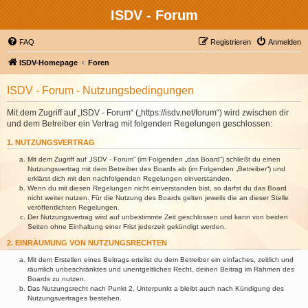
ISDV - Forum
FAQ
Registrieren
Anmelden
ISDV-Homepage
Foren
ISDV - Forum - Nutzungsbedingungen
Mit dem Zugriff auf „ISDV - Forum“ („https://isdv.net/forum“) wird zwischen dir
und dem Betreiber ein Vertrag mit folgenden Regelungen geschlossen:
1. NUTZUNGSVERTRAG
Mit dem Zugriff auf „ISDV - Forum“ (im Folgenden „das Board“) schließt du einen
Nutzungsvertrag mit dem Betreiber des Boards ab (im Folgenden „Betreiber“) und
erklärst dich mit den nachfolgenden Regelungen einverstanden.
Wenn du mit diesen Regelungen nicht einverstanden bist, so darfst du das Board
nicht weiter nutzen. Für die Nutzung des Boards gelten jeweils die an dieser Stelle
veröffentlichten Regelungen.
Der Nutzungsvertrag wird auf unbestimmte Zeit geschlossen und kann von beiden
Seiten ohne Einhaltung einer Frist jederzeit gekündigt werden.
2. EINRÄUMUNG VON NUTZUNGSRECHTEN
Mit dem Erstellen eines Beitrags erteilst du dem Betreiber ein einfaches, zeitlich und
räumlich unbeschränktes und unentgeltliches Recht, deinen Beitrag im Rahmen des
Boards zu nutzen.
Das Nutzungsrecht nach Punkt 2, Unterpunkt a bleibt auch nach Kündigung des
Nutzungsvertrages bestehen.