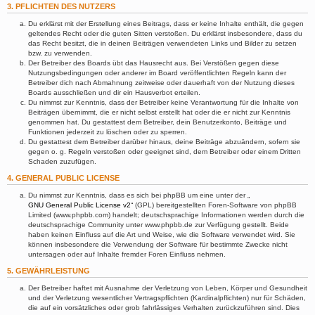
3. PFLICHTEN DES NUTZERS
Du erklärst mit der Erstellung eines Beitrags, dass er keine Inhalte enthält, die gegen
geltendes Recht oder die guten Sitten verstoßen. Du erklärst insbesondere, dass du
das Recht besitzt, die in deinen Beiträgen verwendeten Links und Bilder zu setzen
bzw. zu verwenden.
Der Betreiber des Boards übt das Hausrecht aus. Bei Verstößen gegen diese
Nutzungsbedingungen oder anderer im Board veröffentlichten Regeln kann der
Betreiber dich nach Abmahnung zeitweise oder dauerhaft von der Nutzung dieses
Boards ausschließen und dir ein Hausverbot erteilen.
Du nimmst zur Kenntnis, dass der Betreiber keine Verantwortung für die Inhalte von
Beiträgen übernimmt, die er nicht selbst erstellt hat oder die er nicht zur Kenntnis
genommen hat. Du gestattest dem Betreiber, dein Benutzerkonto, Beiträge und
Funktionen jederzeit zu löschen oder zu sperren.
Du gestattest dem Betreiber darüber hinaus, deine Beiträge abzuändern, sofern sie
gegen o. g. Regeln verstoßen oder geeignet sind, dem Betreiber oder einem Dritten
Schaden zuzufügen.
4. GENERAL PUBLIC LICENSE
Du nimmst zur Kenntnis, dass es sich bei phpBB um eine unter der „
GNU General Public License v2
“ (GPL) bereitgestellten Foren-Software von phpBB
Limited (www.phpbb.com) handelt; deutschsprachige Informationen werden durch die
deutschsprachige Community unter www.phpbb.de zur Verfügung gestellt. Beide
haben keinen Einfluss auf die Art und Weise, wie die Software verwendet wird. Sie
können insbesondere die Verwendung der Software für bestimmte Zwecke nicht
untersagen oder auf Inhalte fremder Foren Einfluss nehmen.
5. GEWÄHRLEISTUNG
Der Betreiber haftet mit Ausnahme der Verletzung von Leben, Körper und Gesundheit
und der Verletzung wesentlicher Vertragspflichten (Kardinalpflichten) nur für Schäden,
die auf ein vorsätzliches oder grob fahrlässiges Verhalten zurückzuführen sind. Dies