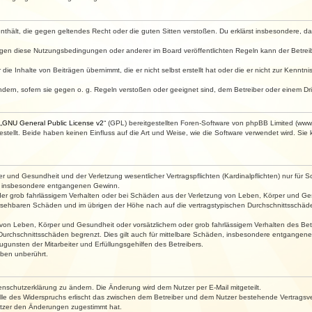
e enthält, die gegen geltendes Recht oder die guten Sitten verstoßen. Du erklärst insbesondere, 
egen diese Nutzungsbedingungen oder anderer im Board veröffentlichten Regeln kann der Betre
die Inhalte von Beiträgen übernimmt, die er nicht selbst erstellt hat oder die er nicht zur Kenn
ndern, sofern sie gegen o. g. Regeln verstoßen oder geeignet sind, dem Betreiber oder einem D
„
GNU General Public License v2
“ (GPL) bereitgestellten Foren-Software von phpBB Limited (ww
ellt. Beide haben keinen Einfluss auf die Art und Weise, wie die Software verwendet wird. Si
 und Gesundheit und der Verletzung wesentlicher Vertragspflichten (Kardinalpflichten) nur für Sc
wie insbesondere entgangenen Gewinn.
der grob fahrlässigem Verhalten oder bei Schäden aus der Verletzung von Leben, Körper und Ges
rhersehbaren Schäden und im übrigen der Höhe nach auf die vertragstypischen Durchschnittsschäde
von Leben, Körper und Gesundheit oder vorsätzlichem oder grob fahrlässigem Verhalten des Betr
Durchschnittsschäden begrenzt. Dies gilt auch für mittelbare Schäden, insbesondere entgangen
gunsten der Mitarbeiter und Erfüllungsgehilfen des Betreibers.
ben unberührt.
enschutzerklärung zu ändern. Die Änderung wird dem Nutzer per E-Mail mitgeteilt.
lle des Widerspruchs erlischt das zwischen dem Betreiber und dem Nutzer bestehende Vertragsverh
utzer den Änderungen zugestimmt hat.