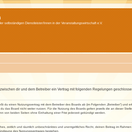
m
r selbständigen Dienstleister/Innen in der Veranstaltungswirtschaft e.V.
wird zwischen dir und dem Betreiber ein Vertrag mit folgenden Regelungen geschlosse
ließt du einen Nutzungsvertrag mit dem Betreiber des Boards ab (im Folgenden „Betreiber“) und 
du das Board nicht weiter nutzen. Für die Nutzung des Boards gelten jeweils die an dieser Stell
n von beiden Seiten ohne Einhaltung einer Frist jederzeit gekündigt werden.
faches, zeitlich und räumlich unbeschränktes und unentgeltliches Recht, deinen Beitrag im Rahme
Kündigung des Nutzungsvertrages bestehen.