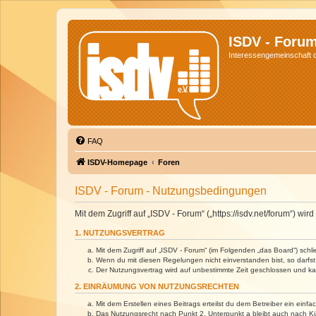
ISDV - Foru
Interessengemeinschaft de
FAQ
ISDV-Homepage
Foren
ISDV - Forum - Nutzungsbedingungen
Mit dem Zugriff auf „ISDV - Forum“ („https://isdv.net/forum“) 
1. NUTZUNGSVERTRAG
Mit dem Zugriff auf „ISDV - Forum“ (im Folgenden „das Board“) sch
Wenn du mit diesen Regelungen nicht einverstanden bist, so darfst 
Der Nutzungsvertrag wird auf unbestimmte Zeit geschlossen und kan
2. EINRÄUMUNG VON NUTZUNGSRECHTEN
Mit dem Erstellen eines Beitrags erteilst du dem Betreiber ein ein
Das Nutzungsrecht nach Punkt 2, Unterpunkt a bleibt auch nach 