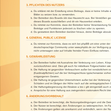
3. PFLICHTEN DES NUTZERS
Du erklärst mit der Erstellung eines Beitrags, dass er keine Inhalt
Bilder zu setzen bzw. zu verwenden.
Der Betreiber des Boards übt das Hausrecht aus. Bei Verstößen g
dieses Boards ausschließen und dir ein Hausverbot erteilen.
Du nimmst zur Kenntnis, dass der Betreiber keine Verantwortung für 
Beiträge und Funktionen jederzeit zu löschen oder zu sperren.
Du gestattest dem Betreiber darüber hinaus, deine Beiträge abzuä
4. GENERAL PUBLIC LICENSE
Du nimmst zur Kenntnis, dass es sich bei phpBB um eine unter der 
deutschsprachige Community unter www.phpbb.de zur Verfügung gest
nicht untersagen oder auf Inhalte fremder Foren Einfluss nehmen.
5. GEWÄHRLEISTUNG
Der Betreiber haftet mit Ausnahme der Verletzung von Leben, Körper
zurückzuführen sind. Dies gilt auch für mittelbare Folgeschäden 
Die Haftung ist gegenüber Verbrauchern außer bei vorsätzlichem o
(Kardinalpflichten) auf die bei Vertragsschluss typischerweise vo
entgangenen Gewinn.
Die Haftung ist gegenüber Unternehmern außer bei der Verletzung 
Schäden und im Übrigen der Höhe nach auf die vertragstypischen 
Die Haftungsbegrenzung der Absätze a bis c gilt sinngemäß auch zu
Ansprüche für eine Haftung aus zwingendem nationalem Recht blei
6. ÄNDERUNGSVORBEHALT
Der Betreiber ist berechtigt, die Nutzungsbedingungen und die Dat
Der Nutzer ist berechtigt, den Änderungen zu widersprechen. Im Fa
Die Änderungen gelten als anerkannt und verbindlich, wenn der N