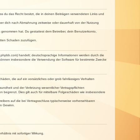
dass du das Recht besitzt, die in deinen Beiträgen verwendeten Links und
iber dich nach Abmahnung zeitweise oder dauerhaft von der Nutzung
tnis genommen hat. Du gestattest dem Betreiber, dein Benutzerkonto,
ritten Schaden zuzufügen.
w.phpbb.com) handelt; deutschsprachige Informationen werden durch die
e können insbesondere die Verwendung der Software für bestimmte Zwecke
häden, die auf ein vorsätzliches oder grob fahrlässiges Verhalten
undheit und der Verletzung wesentlicher Vertragspflichten
n begrenzt. Dies gilt auch für mittelbare Folgeschäden wie insbesondere
eibers auf die bei Vertragsschluss typischerweise vorhersehbaren
en Gewinn.
ältnis mit sofortiger Wirkung.