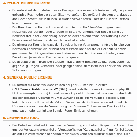
3. PFLICHTEN DES NUTZERS
Du erklärst mit der Erstellung eines Beitrags, dass er keine Inhalte enthält, die gegen
geltendes Recht oder die guten Sitten verstoßen. Du erklärst insbesondere, dass du
das Recht besitzt, die in deinen Beiträgen verwendeten Links und Bilder zu setzen
bzw. zu verwenden.
Der Betreiber des Boards übt das Hausrecht aus. Bei Verstößen gegen diese
Nutzungsbedingungen oder anderer im Board veröffentlichten Regeln kann der
Betreiber dich nach Abmahnung zeitweise oder dauerhaft von der Nutzung dieses
Boards ausschließen und dir ein Hausverbot erteilen.
Du nimmst zur Kenntnis, dass der Betreiber keine Verantwortung für die Inhalte von
Beiträgen übernimmt, die er nicht selbst erstellt hat oder die er nicht zur Kenntnis
genommen hat. Du gestattest dem Betreiber, dein Benutzerkonto, Beiträge und
Funktionen jederzeit zu löschen oder zu sperren.
Du gestattest dem Betreiber darüber hinaus, deine Beiträge abzuändern, sofern sie
gegen o. g. Regeln verstoßen oder geeignet sind, dem Betreiber oder einem Dritten
Schaden zuzufügen.
4. GENERAL PUBLIC LICENSE
Du nimmst zur Kenntnis, dass es sich bei phpBB um eine unter der „
GNU General Public License v2
“ (GPL) bereitgestellten Foren-Software von phpBB
Limited (www.phpbb.com) handelt; deutschsprachige Informationen werden durch die
deutschsprachige Community unter www.phpbb.de zur Verfügung gestellt. Beide
haben keinen Einfluss auf die Art und Weise, wie die Software verwendet wird. Sie
können insbesondere die Verwendung der Software für bestimmte Zwecke nicht
untersagen oder auf Inhalte fremder Foren Einfluss nehmen.
5. GEWÄHRLEISTUNG
Der Betreiber haftet mit Ausnahme der Verletzung von Leben, Körper und Gesundheit
und der Verletzung wesentlicher Vertragspflichten (Kardinalpflichten) nur für Schäden,
die auf ein vorsätzliches oder grob fahrlässiges Verhalten zurückzuführen sind. Dies