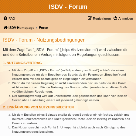
ISDV - Forum
FAQ
Registrieren
Anmelden
ISDV-Homepage
Foren
ISDV - Forum - Nutzungsbedingungen
Mit dem Zugriff auf „ISDV - Forum“ („https://isdv.net/forum“) wird zwischen dir
und dem Betreiber ein Vertrag mit folgenden Regelungen geschlossen:
1. NUTZUNGSVERTRAG
Mit dem Zugriff auf „ISDV - Forum“ (im Folgenden „das Board“) schließt du einen
Nutzungsvertrag mit dem Betreiber des Boards ab (im Folgenden „Betreiber“) und
erklärst dich mit den nachfolgenden Regelungen einverstanden.
Wenn du mit diesen Regelungen nicht einverstanden bist, so darfst du das Board
nicht weiter nutzen. Für die Nutzung des Boards gelten jeweils die an dieser Stelle
veröffentlichten Regelungen.
Der Nutzungsvertrag wird auf unbestimmte Zeit geschlossen und kann von beiden
Seiten ohne Einhaltung einer Frist jederzeit gekündigt werden.
2. EINRÄUMUNG VON NUTZUNGSRECHTEN
Mit dem Erstellen eines Beitrags erteilst du dem Betreiber ein einfaches, zeitlich und
räumlich unbeschränktes und unentgeltliches Recht, deinen Beitrag im Rahmen des
Boards zu nutzen.
Das Nutzungsrecht nach Punkt 2, Unterpunkt a bleibt auch nach Kündigung des
Nutzungsvertrages bestehen.