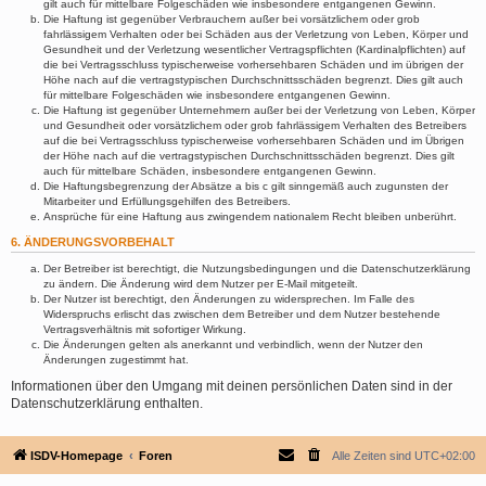
gilt auch für mittelbare Folgeschäden wie insbesondere entgangenen Gewinn.
Die Haftung ist gegenüber Verbrauchern außer bei vorsätzlichem oder grob
fahrlässigem Verhalten oder bei Schäden aus der Verletzung von Leben, Körper und
Gesundheit und der Verletzung wesentlicher Vertragspflichten (Kardinalpflichten) auf
die bei Vertragsschluss typischerweise vorhersehbaren Schäden und im übrigen der
Höhe nach auf die vertragstypischen Durchschnittsschäden begrenzt. Dies gilt auch
für mittelbare Folgeschäden wie insbesondere entgangenen Gewinn.
Die Haftung ist gegenüber Unternehmern außer bei der Verletzung von Leben, Körper
und Gesundheit oder vorsätzlichem oder grob fahrlässigem Verhalten des Betreibers
auf die bei Vertragsschluss typischerweise vorhersehbaren Schäden und im Übrigen
der Höhe nach auf die vertragstypischen Durchschnittsschäden begrenzt. Dies gilt
auch für mittelbare Schäden, insbesondere entgangenen Gewinn.
Die Haftungsbegrenzung der Absätze a bis c gilt sinngemäß auch zugunsten der
Mitarbeiter und Erfüllungsgehilfen des Betreibers.
Ansprüche für eine Haftung aus zwingendem nationalem Recht bleiben unberührt.
6. ÄNDERUNGSVORBEHALT
Der Betreiber ist berechtigt, die Nutzungsbedingungen und die Datenschutzerklärung
zu ändern. Die Änderung wird dem Nutzer per E-Mail mitgeteilt.
Der Nutzer ist berechtigt, den Änderungen zu widersprechen. Im Falle des
Widerspruchs erlischt das zwischen dem Betreiber und dem Nutzer bestehende
Vertragsverhältnis mit sofortiger Wirkung.
Die Änderungen gelten als anerkannt und verbindlich, wenn der Nutzer den
Änderungen zugestimmt hat.
Informationen über den Umgang mit deinen persönlichen Daten sind in der
Datenschutzerklärung enthalten.
ISDV-Homepage
Foren
Alle Zeiten sind
UTC+02:00