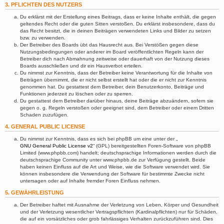
3. PFLICHTEN DES NUTZERS
Du erklärst mit der Erstellung eines Beitrags, dass er keine Inhalte enthält, die gegen
geltendes Recht oder die guten Sitten verstoßen. Du erklärst insbesondere, dass du
das Recht besitzt, die in deinen Beiträgen verwendeten Links und Bilder zu setzen
bzw. zu verwenden.
Der Betreiber des Boards übt das Hausrecht aus. Bei Verstößen gegen diese
Nutzungsbedingungen oder anderer im Board veröffentlichten Regeln kann der
Betreiber dich nach Abmahnung zeitweise oder dauerhaft von der Nutzung dieses
Boards ausschließen und dir ein Hausverbot erteilen.
Du nimmst zur Kenntnis, dass der Betreiber keine Verantwortung für die Inhalte von
Beiträgen übernimmt, die er nicht selbst erstellt hat oder die er nicht zur Kenntnis
genommen hat. Du gestattest dem Betreiber, dein Benutzerkonto, Beiträge und
Funktionen jederzeit zu löschen oder zu sperren.
Du gestattest dem Betreiber darüber hinaus, deine Beiträge abzuändern, sofern sie
gegen o. g. Regeln verstoßen oder geeignet sind, dem Betreiber oder einem Dritten
Schaden zuzufügen.
4. GENERAL PUBLIC LICENSE
Du nimmst zur Kenntnis, dass es sich bei phpBB um eine unter der „
GNU General Public License v2
“ (GPL) bereitgestellten Foren-Software von phpBB
Limited (www.phpbb.com) handelt; deutschsprachige Informationen werden durch die
deutschsprachige Community unter www.phpbb.de zur Verfügung gestellt. Beide
haben keinen Einfluss auf die Art und Weise, wie die Software verwendet wird. Sie
können insbesondere die Verwendung der Software für bestimmte Zwecke nicht
untersagen oder auf Inhalte fremder Foren Einfluss nehmen.
5. GEWÄHRLEISTUNG
Der Betreiber haftet mit Ausnahme der Verletzung von Leben, Körper und Gesundheit
und der Verletzung wesentlicher Vertragspflichten (Kardinalpflichten) nur für Schäden,
die auf ein vorsätzliches oder grob fahrlässiges Verhalten zurückzuführen sind. Dies