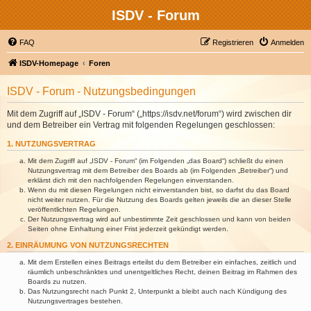
ISDV - Forum
FAQ
Registrieren
Anmelden
ISDV-Homepage
Foren
ISDV - Forum - Nutzungsbedingungen
Mit dem Zugriff auf „ISDV - Forum“ („https://isdv.net/forum“) wird zwischen dir
und dem Betreiber ein Vertrag mit folgenden Regelungen geschlossen:
1. NUTZUNGSVERTRAG
Mit dem Zugriff auf „ISDV - Forum“ (im Folgenden „das Board“) schließt du einen
Nutzungsvertrag mit dem Betreiber des Boards ab (im Folgenden „Betreiber“) und
erklärst dich mit den nachfolgenden Regelungen einverstanden.
Wenn du mit diesen Regelungen nicht einverstanden bist, so darfst du das Board
nicht weiter nutzen. Für die Nutzung des Boards gelten jeweils die an dieser Stelle
veröffentlichten Regelungen.
Der Nutzungsvertrag wird auf unbestimmte Zeit geschlossen und kann von beiden
Seiten ohne Einhaltung einer Frist jederzeit gekündigt werden.
2. EINRÄUMUNG VON NUTZUNGSRECHTEN
Mit dem Erstellen eines Beitrags erteilst du dem Betreiber ein einfaches, zeitlich und
räumlich unbeschränktes und unentgeltliches Recht, deinen Beitrag im Rahmen des
Boards zu nutzen.
Das Nutzungsrecht nach Punkt 2, Unterpunkt a bleibt auch nach Kündigung des
Nutzungsvertrages bestehen.