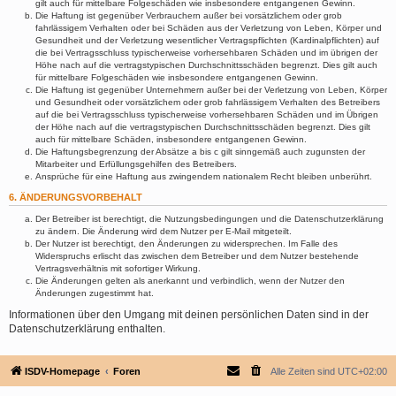
gilt auch für mittelbare Folgeschäden wie insbesondere entgangenen Gewinn.
Die Haftung ist gegenüber Verbrauchern außer bei vorsätzlichem oder grob
fahrlässigem Verhalten oder bei Schäden aus der Verletzung von Leben, Körper und
Gesundheit und der Verletzung wesentlicher Vertragspflichten (Kardinalpflichten) auf
die bei Vertragsschluss typischerweise vorhersehbaren Schäden und im übrigen der
Höhe nach auf die vertragstypischen Durchschnittsschäden begrenzt. Dies gilt auch
für mittelbare Folgeschäden wie insbesondere entgangenen Gewinn.
Die Haftung ist gegenüber Unternehmern außer bei der Verletzung von Leben, Körper
und Gesundheit oder vorsätzlichem oder grob fahrlässigem Verhalten des Betreibers
auf die bei Vertragsschluss typischerweise vorhersehbaren Schäden und im Übrigen
der Höhe nach auf die vertragstypischen Durchschnittsschäden begrenzt. Dies gilt
auch für mittelbare Schäden, insbesondere entgangenen Gewinn.
Die Haftungsbegrenzung der Absätze a bis c gilt sinngemäß auch zugunsten der
Mitarbeiter und Erfüllungsgehilfen des Betreibers.
Ansprüche für eine Haftung aus zwingendem nationalem Recht bleiben unberührt.
6. ÄNDERUNGSVORBEHALT
Der Betreiber ist berechtigt, die Nutzungsbedingungen und die Datenschutzerklärung
zu ändern. Die Änderung wird dem Nutzer per E-Mail mitgeteilt.
Der Nutzer ist berechtigt, den Änderungen zu widersprechen. Im Falle des
Widerspruchs erlischt das zwischen dem Betreiber und dem Nutzer bestehende
Vertragsverhältnis mit sofortiger Wirkung.
Die Änderungen gelten als anerkannt und verbindlich, wenn der Nutzer den
Änderungen zugestimmt hat.
Informationen über den Umgang mit deinen persönlichen Daten sind in der
Datenschutzerklärung enthalten.
ISDV-Homepage
Foren
Alle Zeiten sind
UTC+02:00