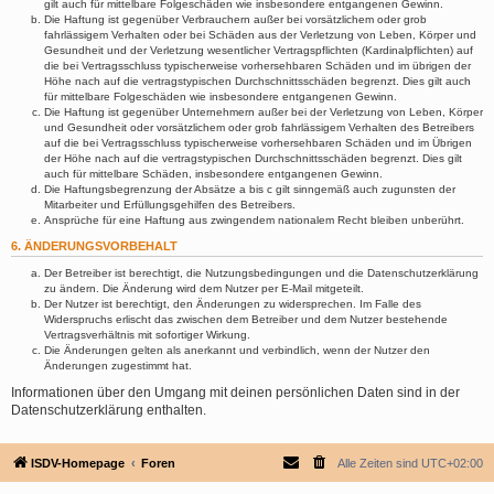
gilt auch für mittelbare Folgeschäden wie insbesondere entgangenen Gewinn.
Die Haftung ist gegenüber Verbrauchern außer bei vorsätzlichem oder grob
fahrlässigem Verhalten oder bei Schäden aus der Verletzung von Leben, Körper und
Gesundheit und der Verletzung wesentlicher Vertragspflichten (Kardinalpflichten) auf
die bei Vertragsschluss typischerweise vorhersehbaren Schäden und im übrigen der
Höhe nach auf die vertragstypischen Durchschnittsschäden begrenzt. Dies gilt auch
für mittelbare Folgeschäden wie insbesondere entgangenen Gewinn.
Die Haftung ist gegenüber Unternehmern außer bei der Verletzung von Leben, Körper
und Gesundheit oder vorsätzlichem oder grob fahrlässigem Verhalten des Betreibers
auf die bei Vertragsschluss typischerweise vorhersehbaren Schäden und im Übrigen
der Höhe nach auf die vertragstypischen Durchschnittsschäden begrenzt. Dies gilt
auch für mittelbare Schäden, insbesondere entgangenen Gewinn.
Die Haftungsbegrenzung der Absätze a bis c gilt sinngemäß auch zugunsten der
Mitarbeiter und Erfüllungsgehilfen des Betreibers.
Ansprüche für eine Haftung aus zwingendem nationalem Recht bleiben unberührt.
6. ÄNDERUNGSVORBEHALT
Der Betreiber ist berechtigt, die Nutzungsbedingungen und die Datenschutzerklärung
zu ändern. Die Änderung wird dem Nutzer per E-Mail mitgeteilt.
Der Nutzer ist berechtigt, den Änderungen zu widersprechen. Im Falle des
Widerspruchs erlischt das zwischen dem Betreiber und dem Nutzer bestehende
Vertragsverhältnis mit sofortiger Wirkung.
Die Änderungen gelten als anerkannt und verbindlich, wenn der Nutzer den
Änderungen zugestimmt hat.
Informationen über den Umgang mit deinen persönlichen Daten sind in der
Datenschutzerklärung enthalten.
ISDV-Homepage
Foren
Alle Zeiten sind
UTC+02:00