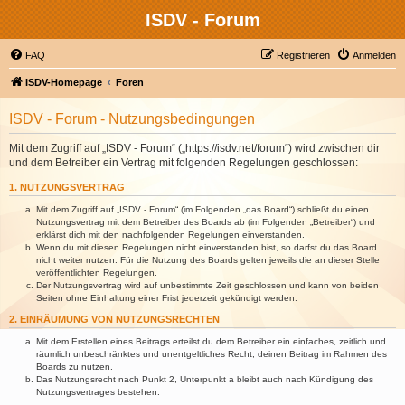
ISDV - Forum
FAQ
Registrieren
Anmelden
ISDV-Homepage
Foren
ISDV - Forum - Nutzungsbedingungen
Mit dem Zugriff auf „ISDV - Forum“ („https://isdv.net/forum“) wird zwischen dir
und dem Betreiber ein Vertrag mit folgenden Regelungen geschlossen:
1. NUTZUNGSVERTRAG
Mit dem Zugriff auf „ISDV - Forum“ (im Folgenden „das Board“) schließt du einen
Nutzungsvertrag mit dem Betreiber des Boards ab (im Folgenden „Betreiber“) und
erklärst dich mit den nachfolgenden Regelungen einverstanden.
Wenn du mit diesen Regelungen nicht einverstanden bist, so darfst du das Board
nicht weiter nutzen. Für die Nutzung des Boards gelten jeweils die an dieser Stelle
veröffentlichten Regelungen.
Der Nutzungsvertrag wird auf unbestimmte Zeit geschlossen und kann von beiden
Seiten ohne Einhaltung einer Frist jederzeit gekündigt werden.
2. EINRÄUMUNG VON NUTZUNGSRECHTEN
Mit dem Erstellen eines Beitrags erteilst du dem Betreiber ein einfaches, zeitlich und
räumlich unbeschränktes und unentgeltliches Recht, deinen Beitrag im Rahmen des
Boards zu nutzen.
Das Nutzungsrecht nach Punkt 2, Unterpunkt a bleibt auch nach Kündigung des
Nutzungsvertrages bestehen.