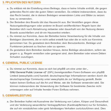
3. PFLICHTEN DES NUTZERS
Du erklärst mit der Erstellung eines Beitrags, dass er keine Inhalte enthält, die gegen
geltendes Recht oder die guten Sitten verstoßen. Du erklärst insbesondere, dass du
das Recht besitzt, die in deinen Beiträgen verwendeten Links und Bilder zu setzen
bzw. zu verwenden.
Der Betreiber des Boards übt das Hausrecht aus. Bei Verstößen gegen diese
Nutzungsbedingungen oder anderer im Board veröffentlichten Regeln kann der
Betreiber dich nach Abmahnung zeitweise oder dauerhaft von der Nutzung dieses
Boards ausschließen und dir ein Hausverbot erteilen.
Du nimmst zur Kenntnis, dass der Betreiber keine Verantwortung für die Inhalte von
Beiträgen übernimmt, die er nicht selbst erstellt hat oder die er nicht zur Kenntnis
genommen hat. Du gestattest dem Betreiber, dein Benutzerkonto, Beiträge und
Funktionen jederzeit zu löschen oder zu sperren.
Du gestattest dem Betreiber darüber hinaus, deine Beiträge abzuändern, sofern sie
gegen o. g. Regeln verstoßen oder geeignet sind, dem Betreiber oder einem Dritten
Schaden zuzufügen.
4. GENERAL PUBLIC LICENSE
Du nimmst zur Kenntnis, dass es sich bei phpBB um eine unter der „
GNU General Public License v2
“ (GPL) bereitgestellten Foren-Software von phpBB
Limited (www.phpbb.com) handelt; deutschsprachige Informationen werden durch die
deutschsprachige Community unter www.phpbb.de zur Verfügung gestellt. Beide
haben keinen Einfluss auf die Art und Weise, wie die Software verwendet wird. Sie
können insbesondere die Verwendung der Software für bestimmte Zwecke nicht
untersagen oder auf Inhalte fremder Foren Einfluss nehmen.
5. GEWÄHRLEISTUNG
Der Betreiber haftet mit Ausnahme der Verletzung von Leben, Körper und Gesundheit
und der Verletzung wesentlicher Vertragspflichten (Kardinalpflichten) nur für Schäden,
die auf ein vorsätzliches oder grob fahrlässiges Verhalten zurückzuführen sind. Dies