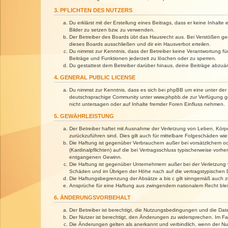
3. PFLICHTEN DES NUTZERS
Du erklärst mit der Erstellung eines Beitrags, dass er keine Inhalt
Bilder zu setzen bzw. zu verwenden.
Der Betreiber des Boards übt das Hausrecht aus. Bei Verstößen g
dieses Boards ausschließen und dir ein Hausverbot erteilen.
Du nimmst zur Kenntnis, dass der Betreiber keine Verantwortung für 
Beiträge und Funktionen jederzeit zu löschen oder zu sperren.
Du gestattest dem Betreiber darüber hinaus, deine Beiträge abzuä
4. GENERAL PUBLIC LICENSE
Du nimmst zur Kenntnis, dass es sich bei phpBB um eine unter der 
deutschsprachige Community unter www.phpbb.de zur Verfügung gest
nicht untersagen oder auf Inhalte fremder Foren Einfluss nehmen.
5. GEWÄHRLEISTUNG
Der Betreiber haftet mit Ausnahme der Verletzung von Leben, Körper
zurückzuführen sind. Dies gilt auch für mittelbare Folgeschäden 
Die Haftung ist gegenüber Verbrauchern außer bei vorsätzlichem o
(Kardinalpflichten) auf die bei Vertragsschluss typischerweise vo
entgangenen Gewinn.
Die Haftung ist gegenüber Unternehmern außer bei der Verletzung 
Schäden und im Übrigen der Höhe nach auf die vertragstypischen 
Die Haftungsbegrenzung der Absätze a bis c gilt sinngemäß auch zu
Ansprüche für eine Haftung aus zwingendem nationalem Recht blei
6. ÄNDERUNGSVORBEHALT
Der Betreiber ist berechtigt, die Nutzungsbedingungen und die Dat
Der Nutzer ist berechtigt, den Änderungen zu widersprechen. Im Fa
Die Änderungen gelten als anerkannt und verbindlich, wenn der N