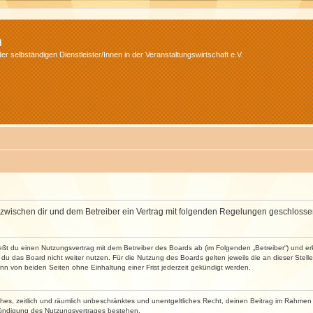
m
r selbständigen Dienstleister/Innen in der Veranstaltungswirtschaft e.V.
wird zwischen dir und dem Betreiber ein Vertrag mit folgenden Regelungen geschlosse
ließt du einen Nutzungsvertrag mit dem Betreiber des Boards ab (im Folgenden „Betreiber“) und 
du das Board nicht weiter nutzen. Für die Nutzung des Boards gelten jeweils die an dieser Stell
n von beiden Seiten ohne Einhaltung einer Frist jederzeit gekündigt werden.
faches, zeitlich und räumlich unbeschränktes und unentgeltliches Recht, deinen Beitrag im Rahme
Kündigung des Nutzungsvertrages bestehen.