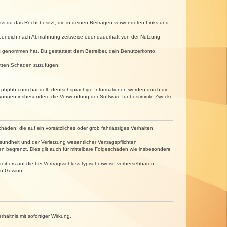
dass du das Recht besitzt, die in deinen Beiträgen verwendeten Links und
iber dich nach Abmahnung zeitweise oder dauerhaft von der Nutzung
tnis genommen hat. Du gestattest dem Betreiber, dein Benutzerkonto,
ritten Schaden zuzufügen.
w.phpbb.com) handelt; deutschsprachige Informationen werden durch die
e können insbesondere die Verwendung der Software für bestimmte Zwecke
häden, die auf ein vorsätzliches oder grob fahrlässiges Verhalten
undheit und der Verletzung wesentlicher Vertragspflichten
n begrenzt. Dies gilt auch für mittelbare Folgeschäden wie insbesondere
eibers auf die bei Vertragsschluss typischerweise vorhersehbaren
en Gewinn.
ältnis mit sofortiger Wirkung.