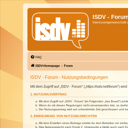
ISDV - Foru
Interessengemeinschaft de
FAQ
ISDV-Homepage
Foren
ISDV - Forum - Nutzungsbedingungen
Mit dem Zugriff auf „ISDV - Forum“ („https://isdv.net/forum“) 
1. NUTZUNGSVERTRAG
Mit dem Zugriff auf „ISDV - Forum“ (im Folgenden „das Board“) sch
Wenn du mit diesen Regelungen nicht einverstanden bist, so darfst 
Der Nutzungsvertrag wird auf unbestimmte Zeit geschlossen und kan
2. EINRÄUMUNG VON NUTZUNGSRECHTEN
Mit dem Erstellen eines Beitrags erteilst du dem Betreiber ein ein
Das Nutzungsrecht nach Punkt 2, Unterpunkt a bleibt auch nach 