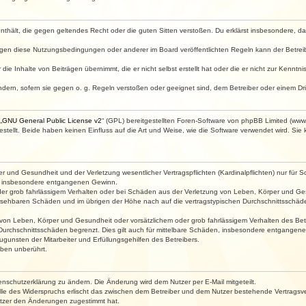
e enthält, die gegen geltendes Recht oder die guten Sitten verstoßen. Du erklärst insbesondere, 
egen diese Nutzungsbedingungen oder anderer im Board veröffentlichten Regeln kann der Betre
die Inhalte von Beiträgen übernimmt, die er nicht selbst erstellt hat oder die er nicht zur Kenn
ndern, sofern sie gegen o. g. Regeln verstoßen oder geeignet sind, dem Betreiber oder einem D
„
GNU General Public License v2
“ (GPL) bereitgestellten Foren-Software von phpBB Limited (ww
ellt. Beide haben keinen Einfluss auf die Art und Weise, wie die Software verwendet wird. Si
 und Gesundheit und der Verletzung wesentlicher Vertragspflichten (Kardinalpflichten) nur für Sc
wie insbesondere entgangenen Gewinn.
der grob fahrlässigem Verhalten oder bei Schäden aus der Verletzung von Leben, Körper und Ges
rhersehbaren Schäden und im übrigen der Höhe nach auf die vertragstypischen Durchschnittsschäde
von Leben, Körper und Gesundheit oder vorsätzlichem oder grob fahrlässigem Verhalten des Betr
Durchschnittsschäden begrenzt. Dies gilt auch für mittelbare Schäden, insbesondere entgangen
gunsten der Mitarbeiter und Erfüllungsgehilfen des Betreibers.
ben unberührt.
enschutzerklärung zu ändern. Die Änderung wird dem Nutzer per E-Mail mitgeteilt.
lle des Widerspruchs erlischt das zwischen dem Betreiber und dem Nutzer bestehende Vertragsverh
utzer den Änderungen zugestimmt hat.