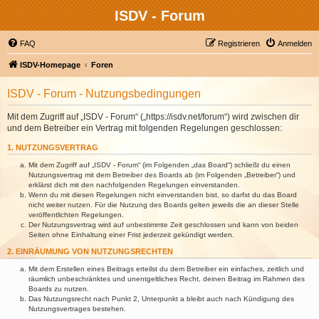
ISDV - Forum
FAQ
Registrieren
Anmelden
ISDV-Homepage
Foren
ISDV - Forum - Nutzungsbedingungen
Mit dem Zugriff auf „ISDV - Forum“ („https://isdv.net/forum“) wird zwischen dir
und dem Betreiber ein Vertrag mit folgenden Regelungen geschlossen:
1. NUTZUNGSVERTRAG
Mit dem Zugriff auf „ISDV - Forum“ (im Folgenden „das Board“) schließt du einen
Nutzungsvertrag mit dem Betreiber des Boards ab (im Folgenden „Betreiber“) und
erklärst dich mit den nachfolgenden Regelungen einverstanden.
Wenn du mit diesen Regelungen nicht einverstanden bist, so darfst du das Board
nicht weiter nutzen. Für die Nutzung des Boards gelten jeweils die an dieser Stelle
veröffentlichten Regelungen.
Der Nutzungsvertrag wird auf unbestimmte Zeit geschlossen und kann von beiden
Seiten ohne Einhaltung einer Frist jederzeit gekündigt werden.
2. EINRÄUMUNG VON NUTZUNGSRECHTEN
Mit dem Erstellen eines Beitrags erteilst du dem Betreiber ein einfaches, zeitlich und
räumlich unbeschränktes und unentgeltliches Recht, deinen Beitrag im Rahmen des
Boards zu nutzen.
Das Nutzungsrecht nach Punkt 2, Unterpunkt a bleibt auch nach Kündigung des
Nutzungsvertrages bestehen.