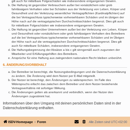
gilt auch für mittelbare Folgeschäden wie insbesondere entgangenen Gewinn.
Die Haftung ist gegenüber Verbrauchern außer bei vorsätzlichem oder grob
fahrlässigem Verhalten oder bei Schäden aus der Verletzung von Leben, Körper und
Gesundheit und der Verletzung wesentlicher Vertragspflichten (Kardinalpflichten) auf
die bei Vertragsschluss typischerweise vorhersehbaren Schäden und im übrigen der
Höhe nach auf die vertragstypischen Durchschnittsschäden begrenzt. Dies gilt auch
für mittelbare Folgeschäden wie insbesondere entgangenen Gewinn.
Die Haftung ist gegenüber Unternehmern außer bei der Verletzung von Leben, Körper
und Gesundheit oder vorsätzlichem oder grob fahrlässigem Verhalten des Betreibers
auf die bei Vertragsschluss typischerweise vorhersehbaren Schäden und im Übrigen
der Höhe nach auf die vertragstypischen Durchschnittsschäden begrenzt. Dies gilt
auch für mittelbare Schäden, insbesondere entgangenen Gewinn.
Die Haftungsbegrenzung der Absätze a bis c gilt sinngemäß auch zugunsten der
Mitarbeiter und Erfüllungsgehilfen des Betreibers.
Ansprüche für eine Haftung aus zwingendem nationalem Recht bleiben unberührt.
6. ÄNDERUNGSVORBEHALT
Der Betreiber ist berechtigt, die Nutzungsbedingungen und die Datenschutzerklärung
zu ändern. Die Änderung wird dem Nutzer per E-Mail mitgeteilt.
Der Nutzer ist berechtigt, den Änderungen zu widersprechen. Im Falle des
Widerspruchs erlischt das zwischen dem Betreiber und dem Nutzer bestehende
Vertragsverhältnis mit sofortiger Wirkung.
Die Änderungen gelten als anerkannt und verbindlich, wenn der Nutzer den
Änderungen zugestimmt hat.
Informationen über den Umgang mit deinen persönlichen Daten sind in der
Datenschutzerklärung enthalten.
ISDV-Homepage
Foren
Alle Zeiten sind
UTC+02:00