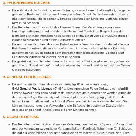
3. PFLICHTEN DES NUTZERS
Du erklärst mit der Erstellung eines Beitrags, dass er keine Inhalte enthält, die gegen
geltendes Recht oder die guten Sitten verstoßen. Du erklärst insbesondere, dass du
das Recht besitzt, die in deinen Beiträgen verwendeten Links und Bilder zu setzen
bzw. zu verwenden.
Der Betreiber des Boards übt das Hausrecht aus. Bei Verstößen gegen diese
Nutzungsbedingungen oder anderer im Board veröffentlichten Regeln kann der
Betreiber dich nach Abmahnung zeitweise oder dauerhaft von der Nutzung dieses
Boards ausschließen und dir ein Hausverbot erteilen.
Du nimmst zur Kenntnis, dass der Betreiber keine Verantwortung für die Inhalte von
Beiträgen übernimmt, die er nicht selbst erstellt hat oder die er nicht zur Kenntnis
genommen hat. Du gestattest dem Betreiber, dein Benutzerkonto, Beiträge und
Funktionen jederzeit zu löschen oder zu sperren.
Du gestattest dem Betreiber darüber hinaus, deine Beiträge abzuändern, sofern sie
gegen o. g. Regeln verstoßen oder geeignet sind, dem Betreiber oder einem Dritten
Schaden zuzufügen.
4. GENERAL PUBLIC LICENSE
Du nimmst zur Kenntnis, dass es sich bei phpBB um eine unter der „
GNU General Public License v2
“ (GPL) bereitgestellten Foren-Software von phpBB
Limited (www.phpbb.com) handelt; deutschsprachige Informationen werden durch die
deutschsprachige Community unter www.phpbb.de zur Verfügung gestellt. Beide
haben keinen Einfluss auf die Art und Weise, wie die Software verwendet wird. Sie
können insbesondere die Verwendung der Software für bestimmte Zwecke nicht
untersagen oder auf Inhalte fremder Foren Einfluss nehmen.
5. GEWÄHRLEISTUNG
Der Betreiber haftet mit Ausnahme der Verletzung von Leben, Körper und Gesundheit
und der Verletzung wesentlicher Vertragspflichten (Kardinalpflichten) nur für Schäden,
die auf ein vorsätzliches oder grob fahrlässiges Verhalten zurückzuführen sind. Dies