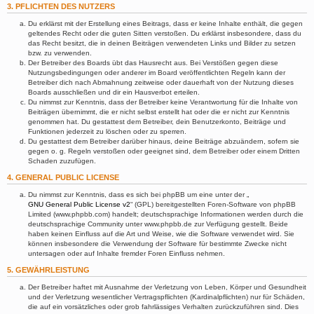
3. PFLICHTEN DES NUTZERS
Du erklärst mit der Erstellung eines Beitrags, dass er keine Inhalte enthält, die gegen
geltendes Recht oder die guten Sitten verstoßen. Du erklärst insbesondere, dass du
das Recht besitzt, die in deinen Beiträgen verwendeten Links und Bilder zu setzen
bzw. zu verwenden.
Der Betreiber des Boards übt das Hausrecht aus. Bei Verstößen gegen diese
Nutzungsbedingungen oder anderer im Board veröffentlichten Regeln kann der
Betreiber dich nach Abmahnung zeitweise oder dauerhaft von der Nutzung dieses
Boards ausschließen und dir ein Hausverbot erteilen.
Du nimmst zur Kenntnis, dass der Betreiber keine Verantwortung für die Inhalte von
Beiträgen übernimmt, die er nicht selbst erstellt hat oder die er nicht zur Kenntnis
genommen hat. Du gestattest dem Betreiber, dein Benutzerkonto, Beiträge und
Funktionen jederzeit zu löschen oder zu sperren.
Du gestattest dem Betreiber darüber hinaus, deine Beiträge abzuändern, sofern sie
gegen o. g. Regeln verstoßen oder geeignet sind, dem Betreiber oder einem Dritten
Schaden zuzufügen.
4. GENERAL PUBLIC LICENSE
Du nimmst zur Kenntnis, dass es sich bei phpBB um eine unter der „
GNU General Public License v2
“ (GPL) bereitgestellten Foren-Software von phpBB
Limited (www.phpbb.com) handelt; deutschsprachige Informationen werden durch die
deutschsprachige Community unter www.phpbb.de zur Verfügung gestellt. Beide
haben keinen Einfluss auf die Art und Weise, wie die Software verwendet wird. Sie
können insbesondere die Verwendung der Software für bestimmte Zwecke nicht
untersagen oder auf Inhalte fremder Foren Einfluss nehmen.
5. GEWÄHRLEISTUNG
Der Betreiber haftet mit Ausnahme der Verletzung von Leben, Körper und Gesundheit
und der Verletzung wesentlicher Vertragspflichten (Kardinalpflichten) nur für Schäden,
die auf ein vorsätzliches oder grob fahrlässiges Verhalten zurückzuführen sind. Dies