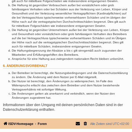
gilt auch für mittelbare Folgeschäden wie insbesondere entgangenen Gewinn.
Die Haftung ist gegenüber Verbrauchern außer bei vorsätzlichem oder grob
fahrlässigem Verhalten oder bei Schäden aus der Verletzung von Leben, Körper und
Gesundheit und der Verletzung wesentlicher Vertragspflichten (Kardinalpflichten) auf
die bei Vertragsschluss typischerweise vorhersehbaren Schäden und im übrigen der
Höhe nach auf die vertragstypischen Durchschnittsschäden begrenzt. Dies gilt auch
für mittelbare Folgeschäden wie insbesondere entgangenen Gewinn.
Die Haftung ist gegenüber Unternehmern außer bei der Verletzung von Leben, Körper
und Gesundheit oder vorsätzlichem oder grob fahrlässigem Verhalten des Betreibers
auf die bei Vertragsschluss typischerweise vorhersehbaren Schäden und im Übrigen
der Höhe nach auf die vertragstypischen Durchschnittsschäden begrenzt. Dies gilt
auch für mittelbare Schäden, insbesondere entgangenen Gewinn.
Die Haftungsbegrenzung der Absätze a bis c gilt sinngemäß auch zugunsten der
Mitarbeiter und Erfüllungsgehilfen des Betreibers.
Ansprüche für eine Haftung aus zwingendem nationalem Recht bleiben unberührt.
6. ÄNDERUNGSVORBEHALT
Der Betreiber ist berechtigt, die Nutzungsbedingungen und die Datenschutzerklärung
zu ändern. Die Änderung wird dem Nutzer per E-Mail mitgeteilt.
Der Nutzer ist berechtigt, den Änderungen zu widersprechen. Im Falle des
Widerspruchs erlischt das zwischen dem Betreiber und dem Nutzer bestehende
Vertragsverhältnis mit sofortiger Wirkung.
Die Änderungen gelten als anerkannt und verbindlich, wenn der Nutzer den
Änderungen zugestimmt hat.
Informationen über den Umgang mit deinen persönlichen Daten sind in der
Datenschutzerklärung enthalten.
ISDV-Homepage
Foren
Alle Zeiten sind
UTC+02:00