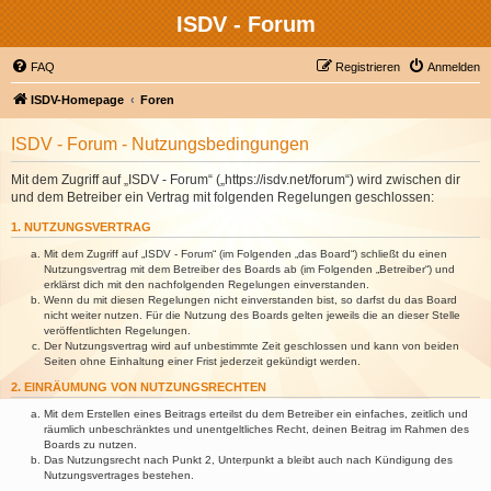
ISDV - Forum
FAQ
Registrieren
Anmelden
ISDV-Homepage
Foren
ISDV - Forum - Nutzungsbedingungen
Mit dem Zugriff auf „ISDV - Forum“ („https://isdv.net/forum“) wird zwischen dir
und dem Betreiber ein Vertrag mit folgenden Regelungen geschlossen:
1. NUTZUNGSVERTRAG
Mit dem Zugriff auf „ISDV - Forum“ (im Folgenden „das Board“) schließt du einen
Nutzungsvertrag mit dem Betreiber des Boards ab (im Folgenden „Betreiber“) und
erklärst dich mit den nachfolgenden Regelungen einverstanden.
Wenn du mit diesen Regelungen nicht einverstanden bist, so darfst du das Board
nicht weiter nutzen. Für die Nutzung des Boards gelten jeweils die an dieser Stelle
veröffentlichten Regelungen.
Der Nutzungsvertrag wird auf unbestimmte Zeit geschlossen und kann von beiden
Seiten ohne Einhaltung einer Frist jederzeit gekündigt werden.
2. EINRÄUMUNG VON NUTZUNGSRECHTEN
Mit dem Erstellen eines Beitrags erteilst du dem Betreiber ein einfaches, zeitlich und
räumlich unbeschränktes und unentgeltliches Recht, deinen Beitrag im Rahmen des
Boards zu nutzen.
Das Nutzungsrecht nach Punkt 2, Unterpunkt a bleibt auch nach Kündigung des
Nutzungsvertrages bestehen.