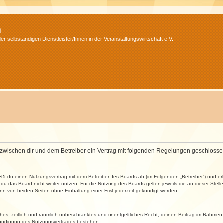
m
r selbständigen Dienstleister/Innen in der Veranstaltungswirtschaft e.V.
wird zwischen dir und dem Betreiber ein Vertrag mit folgenden Regelungen geschlosse
ließt du einen Nutzungsvertrag mit dem Betreiber des Boards ab (im Folgenden „Betreiber“) und 
du das Board nicht weiter nutzen. Für die Nutzung des Boards gelten jeweils die an dieser Stell
n von beiden Seiten ohne Einhaltung einer Frist jederzeit gekündigt werden.
faches, zeitlich und räumlich unbeschränktes und unentgeltliches Recht, deinen Beitrag im Rahme
Kündigung des Nutzungsvertrages bestehen.