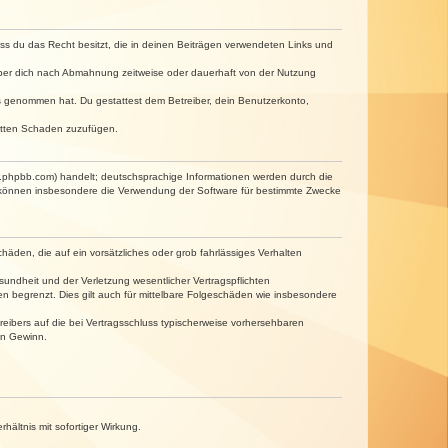
dass du das Recht besitzt, die in deinen Beiträgen verwendeten Links und
iber dich nach Abmahnung zeitweise oder dauerhaft von der Nutzung
tnis genommen hat. Du gestattest dem Betreiber, dein Benutzerkonto,
ritten Schaden zuzufügen.
w.phpbb.com) handelt; deutschsprachige Informationen werden durch die
e können insbesondere die Verwendung der Software für bestimmte Zwecke
häden, die auf ein vorsätzliches oder grob fahrlässiges Verhalten
undheit und der Verletzung wesentlicher Vertragspflichten
n begrenzt. Dies gilt auch für mittelbare Folgeschäden wie insbesondere
eibers auf die bei Vertragsschluss typischerweise vorhersehbaren
en Gewinn.
ältnis mit sofortiger Wirkung.