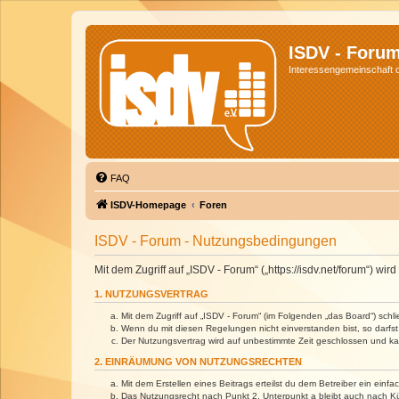
ISDV - Foru
Interessengemeinschaft de
FAQ
ISDV-Homepage
Foren
ISDV - Forum - Nutzungsbedingungen
Mit dem Zugriff auf „ISDV - Forum“ („https://isdv.net/forum“) 
1. NUTZUNGSVERTRAG
Mit dem Zugriff auf „ISDV - Forum“ (im Folgenden „das Board“) sch
Wenn du mit diesen Regelungen nicht einverstanden bist, so darfst 
Der Nutzungsvertrag wird auf unbestimmte Zeit geschlossen und kan
2. EINRÄUMUNG VON NUTZUNGSRECHTEN
Mit dem Erstellen eines Beitrags erteilst du dem Betreiber ein ein
Das Nutzungsrecht nach Punkt 2, Unterpunkt a bleibt auch nach 