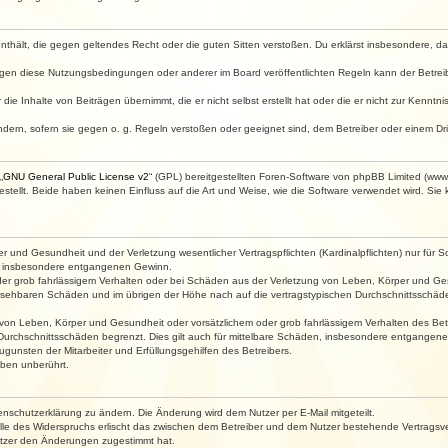
e enthält, die gegen geltendes Recht oder die guten Sitten verstoßen. Du erklärst insbesondere, 
egen diese Nutzungsbedingungen oder anderer im Board veröffentlichten Regeln kann der Betre
die Inhalte von Beiträgen übernimmt, die er nicht selbst erstellt hat oder die er nicht zur Kenn
ndern, sofern sie gegen o. g. Regeln verstoßen oder geeignet sind, dem Betreiber oder einem D
„
GNU General Public License v2
“ (GPL) bereitgestellten Foren-Software von phpBB Limited (ww
ellt. Beide haben keinen Einfluss auf die Art und Weise, wie die Software verwendet wird. Si
 und Gesundheit und der Verletzung wesentlicher Vertragspflichten (Kardinalpflichten) nur für Sc
wie insbesondere entgangenen Gewinn.
der grob fahrlässigem Verhalten oder bei Schäden aus der Verletzung von Leben, Körper und Ges
rhersehbaren Schäden und im übrigen der Höhe nach auf die vertragstypischen Durchschnittsschäde
von Leben, Körper und Gesundheit oder vorsätzlichem oder grob fahrlässigem Verhalten des Betr
Durchschnittsschäden begrenzt. Dies gilt auch für mittelbare Schäden, insbesondere entgangen
gunsten der Mitarbeiter und Erfüllungsgehilfen des Betreibers.
ben unberührt.
enschutzerklärung zu ändern. Die Änderung wird dem Nutzer per E-Mail mitgeteilt.
lle des Widerspruchs erlischt das zwischen dem Betreiber und dem Nutzer bestehende Vertragsverh
utzer den Änderungen zugestimmt hat.