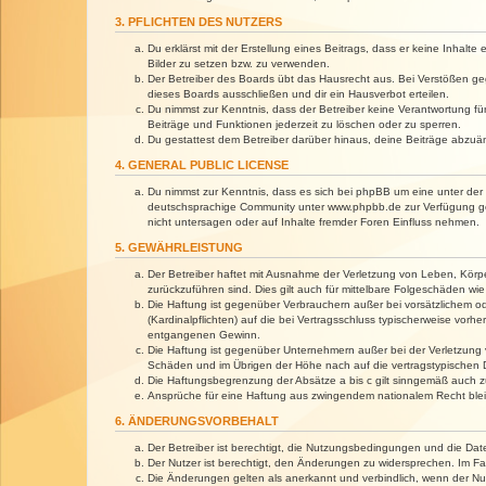
3. PFLICHTEN DES NUTZERS
Du erklärst mit der Erstellung eines Beitrags, dass er keine Inhalt
Bilder zu setzen bzw. zu verwenden.
Der Betreiber des Boards übt das Hausrecht aus. Bei Verstößen g
dieses Boards ausschließen und dir ein Hausverbot erteilen.
Du nimmst zur Kenntnis, dass der Betreiber keine Verantwortung für 
Beiträge und Funktionen jederzeit zu löschen oder zu sperren.
Du gestattest dem Betreiber darüber hinaus, deine Beiträge abzuä
4. GENERAL PUBLIC LICENSE
Du nimmst zur Kenntnis, dass es sich bei phpBB um eine unter der 
deutschsprachige Community unter www.phpbb.de zur Verfügung gest
nicht untersagen oder auf Inhalte fremder Foren Einfluss nehmen.
5. GEWÄHRLEISTUNG
Der Betreiber haftet mit Ausnahme der Verletzung von Leben, Körper
zurückzuführen sind. Dies gilt auch für mittelbare Folgeschäden 
Die Haftung ist gegenüber Verbrauchern außer bei vorsätzlichem o
(Kardinalpflichten) auf die bei Vertragsschluss typischerweise vo
entgangenen Gewinn.
Die Haftung ist gegenüber Unternehmern außer bei der Verletzung 
Schäden und im Übrigen der Höhe nach auf die vertragstypischen 
Die Haftungsbegrenzung der Absätze a bis c gilt sinngemäß auch zu
Ansprüche für eine Haftung aus zwingendem nationalem Recht blei
6. ÄNDERUNGSVORBEHALT
Der Betreiber ist berechtigt, die Nutzungsbedingungen und die Dat
Der Nutzer ist berechtigt, den Änderungen zu widersprechen. Im Fa
Die Änderungen gelten als anerkannt und verbindlich, wenn der N