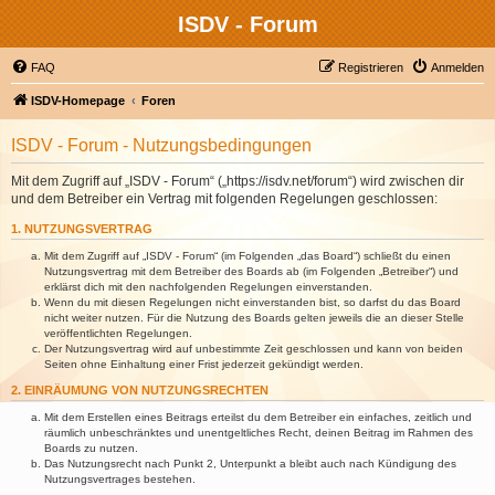
ISDV - Forum
FAQ
Registrieren
Anmelden
ISDV-Homepage
Foren
ISDV - Forum - Nutzungsbedingungen
Mit dem Zugriff auf „ISDV - Forum“ („https://isdv.net/forum“) wird zwischen dir
und dem Betreiber ein Vertrag mit folgenden Regelungen geschlossen:
1. NUTZUNGSVERTRAG
Mit dem Zugriff auf „ISDV - Forum“ (im Folgenden „das Board“) schließt du einen
Nutzungsvertrag mit dem Betreiber des Boards ab (im Folgenden „Betreiber“) und
erklärst dich mit den nachfolgenden Regelungen einverstanden.
Wenn du mit diesen Regelungen nicht einverstanden bist, so darfst du das Board
nicht weiter nutzen. Für die Nutzung des Boards gelten jeweils die an dieser Stelle
veröffentlichten Regelungen.
Der Nutzungsvertrag wird auf unbestimmte Zeit geschlossen und kann von beiden
Seiten ohne Einhaltung einer Frist jederzeit gekündigt werden.
2. EINRÄUMUNG VON NUTZUNGSRECHTEN
Mit dem Erstellen eines Beitrags erteilst du dem Betreiber ein einfaches, zeitlich und
räumlich unbeschränktes und unentgeltliches Recht, deinen Beitrag im Rahmen des
Boards zu nutzen.
Das Nutzungsrecht nach Punkt 2, Unterpunkt a bleibt auch nach Kündigung des
Nutzungsvertrages bestehen.