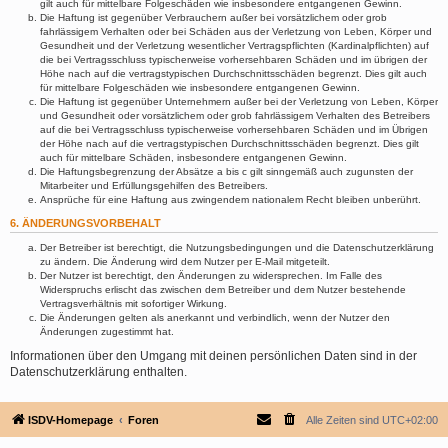
gilt auch für mittelbare Folgeschäden wie insbesondere entgangenen Gewinn.
Die Haftung ist gegenüber Verbrauchern außer bei vorsätzlichem oder grob
fahrlässigem Verhalten oder bei Schäden aus der Verletzung von Leben, Körper und
Gesundheit und der Verletzung wesentlicher Vertragspflichten (Kardinalpflichten) auf
die bei Vertragsschluss typischerweise vorhersehbaren Schäden und im übrigen der
Höhe nach auf die vertragstypischen Durchschnittsschäden begrenzt. Dies gilt auch
für mittelbare Folgeschäden wie insbesondere entgangenen Gewinn.
Die Haftung ist gegenüber Unternehmern außer bei der Verletzung von Leben, Körper
und Gesundheit oder vorsätzlichem oder grob fahrlässigem Verhalten des Betreibers
auf die bei Vertragsschluss typischerweise vorhersehbaren Schäden und im Übrigen
der Höhe nach auf die vertragstypischen Durchschnittsschäden begrenzt. Dies gilt
auch für mittelbare Schäden, insbesondere entgangenen Gewinn.
Die Haftungsbegrenzung der Absätze a bis c gilt sinngemäß auch zugunsten der
Mitarbeiter und Erfüllungsgehilfen des Betreibers.
Ansprüche für eine Haftung aus zwingendem nationalem Recht bleiben unberührt.
6. ÄNDERUNGSVORBEHALT
Der Betreiber ist berechtigt, die Nutzungsbedingungen und die Datenschutzerklärung
zu ändern. Die Änderung wird dem Nutzer per E-Mail mitgeteilt.
Der Nutzer ist berechtigt, den Änderungen zu widersprechen. Im Falle des
Widerspruchs erlischt das zwischen dem Betreiber und dem Nutzer bestehende
Vertragsverhältnis mit sofortiger Wirkung.
Die Änderungen gelten als anerkannt und verbindlich, wenn der Nutzer den
Änderungen zugestimmt hat.
Informationen über den Umgang mit deinen persönlichen Daten sind in der
Datenschutzerklärung enthalten.
ISDV-Homepage
Foren
Alle Zeiten sind
UTC+02:00