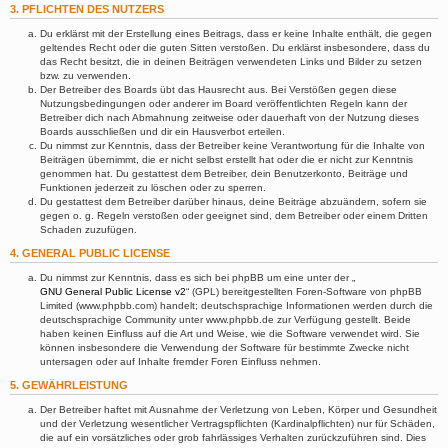
3. PFLICHTEN DES NUTZERS
Du erklärst mit der Erstellung eines Beitrags, dass er keine Inhalte enthält, die gegen
geltendes Recht oder die guten Sitten verstoßen. Du erklärst insbesondere, dass du
das Recht besitzt, die in deinen Beiträgen verwendeten Links und Bilder zu setzen
bzw. zu verwenden.
Der Betreiber des Boards übt das Hausrecht aus. Bei Verstößen gegen diese
Nutzungsbedingungen oder anderer im Board veröffentlichten Regeln kann der
Betreiber dich nach Abmahnung zeitweise oder dauerhaft von der Nutzung dieses
Boards ausschließen und dir ein Hausverbot erteilen.
Du nimmst zur Kenntnis, dass der Betreiber keine Verantwortung für die Inhalte von
Beiträgen übernimmt, die er nicht selbst erstellt hat oder die er nicht zur Kenntnis
genommen hat. Du gestattest dem Betreiber, dein Benutzerkonto, Beiträge und
Funktionen jederzeit zu löschen oder zu sperren.
Du gestattest dem Betreiber darüber hinaus, deine Beiträge abzuändern, sofern sie
gegen o. g. Regeln verstoßen oder geeignet sind, dem Betreiber oder einem Dritten
Schaden zuzufügen.
4. GENERAL PUBLIC LICENSE
Du nimmst zur Kenntnis, dass es sich bei phpBB um eine unter der „
GNU General Public License v2
“ (GPL) bereitgestellten Foren-Software von phpBB
Limited (www.phpbb.com) handelt; deutschsprachige Informationen werden durch die
deutschsprachige Community unter www.phpbb.de zur Verfügung gestellt. Beide
haben keinen Einfluss auf die Art und Weise, wie die Software verwendet wird. Sie
können insbesondere die Verwendung der Software für bestimmte Zwecke nicht
untersagen oder auf Inhalte fremder Foren Einfluss nehmen.
5. GEWÄHRLEISTUNG
Der Betreiber haftet mit Ausnahme der Verletzung von Leben, Körper und Gesundheit
und der Verletzung wesentlicher Vertragspflichten (Kardinalpflichten) nur für Schäden,
die auf ein vorsätzliches oder grob fahrlässiges Verhalten zurückzuführen sind. Dies