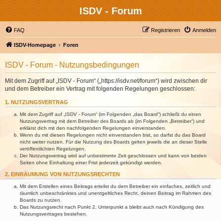
ISDV - Forum
FAQ
Registrieren
Anmelden
ISDV-Homepage
Foren
ISDV - Forum - Nutzungsbedingungen
Mit dem Zugriff auf „ISDV - Forum“ („https://isdv.net/forum“) wird zwischen dir
und dem Betreiber ein Vertrag mit folgenden Regelungen geschlossen:
1. NUTZUNGSVERTRAG
Mit dem Zugriff auf „ISDV - Forum“ (im Folgenden „das Board“) schließt du einen
Nutzungsvertrag mit dem Betreiber des Boards ab (im Folgenden „Betreiber“) und
erklärst dich mit den nachfolgenden Regelungen einverstanden.
Wenn du mit diesen Regelungen nicht einverstanden bist, so darfst du das Board
nicht weiter nutzen. Für die Nutzung des Boards gelten jeweils die an dieser Stelle
veröffentlichten Regelungen.
Der Nutzungsvertrag wird auf unbestimmte Zeit geschlossen und kann von beiden
Seiten ohne Einhaltung einer Frist jederzeit gekündigt werden.
2. EINRÄUMUNG VON NUTZUNGSRECHTEN
Mit dem Erstellen eines Beitrags erteilst du dem Betreiber ein einfaches, zeitlich und
räumlich unbeschränktes und unentgeltliches Recht, deinen Beitrag im Rahmen des
Boards zu nutzen.
Das Nutzungsrecht nach Punkt 2, Unterpunkt a bleibt auch nach Kündigung des
Nutzungsvertrages bestehen.