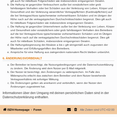
gilt auch für mittelbare Folgeschäden wie insbesondere entgangenen Gewinn.
Die Haftung ist gegenüber Verbrauchern außer bei vorsätzlichem oder grob
fahrlässigem Verhalten oder bei Schäden aus der Verletzung von Leben, Körper und
Gesundheit und der Verletzung wesentlicher Vertragspflichten (Kardinalpflichten) auf
die bei Vertragsschluss typischerweise vorhersehbaren Schäden und im übrigen der
Höhe nach auf die vertragstypischen Durchschnittsschäden begrenzt. Dies gilt auch
für mittelbare Folgeschäden wie insbesondere entgangenen Gewinn.
Die Haftung ist gegenüber Unternehmern außer bei der Verletzung von Leben, Körper
und Gesundheit oder vorsätzlichem oder grob fahrlässigem Verhalten des Betreibers
auf die bei Vertragsschluss typischerweise vorhersehbaren Schäden und im Übrigen
der Höhe nach auf die vertragstypischen Durchschnittsschäden begrenzt. Dies gilt
auch für mittelbare Schäden, insbesondere entgangenen Gewinn.
Die Haftungsbegrenzung der Absätze a bis c gilt sinngemäß auch zugunsten der
Mitarbeiter und Erfüllungsgehilfen des Betreibers.
Ansprüche für eine Haftung aus zwingendem nationalem Recht bleiben unberührt.
6. ÄNDERUNGSVORBEHALT
Der Betreiber ist berechtigt, die Nutzungsbedingungen und die Datenschutzerklärung
zu ändern. Die Änderung wird dem Nutzer per E-Mail mitgeteilt.
Der Nutzer ist berechtigt, den Änderungen zu widersprechen. Im Falle des
Widerspruchs erlischt das zwischen dem Betreiber und dem Nutzer bestehende
Vertragsverhältnis mit sofortiger Wirkung.
Die Änderungen gelten als anerkannt und verbindlich, wenn der Nutzer den
Änderungen zugestimmt hat.
Informationen über den Umgang mit deinen persönlichen Daten sind in der
Datenschutzerklärung enthalten.
ISDV-Homepage
Foren
Alle Zeiten sind
UTC+02:00