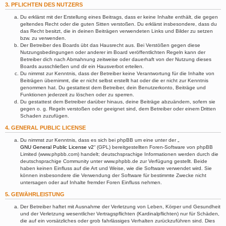
3. PFLICHTEN DES NUTZERS
Du erklärst mit der Erstellung eines Beitrags, dass er keine Inhalte enthält, die gegen
geltendes Recht oder die guten Sitten verstoßen. Du erklärst insbesondere, dass du
das Recht besitzt, die in deinen Beiträgen verwendeten Links und Bilder zu setzen
bzw. zu verwenden.
Der Betreiber des Boards übt das Hausrecht aus. Bei Verstößen gegen diese
Nutzungsbedingungen oder anderer im Board veröffentlichten Regeln kann der
Betreiber dich nach Abmahnung zeitweise oder dauerhaft von der Nutzung dieses
Boards ausschließen und dir ein Hausverbot erteilen.
Du nimmst zur Kenntnis, dass der Betreiber keine Verantwortung für die Inhalte von
Beiträgen übernimmt, die er nicht selbst erstellt hat oder die er nicht zur Kenntnis
genommen hat. Du gestattest dem Betreiber, dein Benutzerkonto, Beiträge und
Funktionen jederzeit zu löschen oder zu sperren.
Du gestattest dem Betreiber darüber hinaus, deine Beiträge abzuändern, sofern sie
gegen o. g. Regeln verstoßen oder geeignet sind, dem Betreiber oder einem Dritten
Schaden zuzufügen.
4. GENERAL PUBLIC LICENSE
Du nimmst zur Kenntnis, dass es sich bei phpBB um eine unter der „
GNU General Public License v2
“ (GPL) bereitgestellten Foren-Software von phpBB
Limited (www.phpbb.com) handelt; deutschsprachige Informationen werden durch die
deutschsprachige Community unter www.phpbb.de zur Verfügung gestellt. Beide
haben keinen Einfluss auf die Art und Weise, wie die Software verwendet wird. Sie
können insbesondere die Verwendung der Software für bestimmte Zwecke nicht
untersagen oder auf Inhalte fremder Foren Einfluss nehmen.
5. GEWÄHRLEISTUNG
Der Betreiber haftet mit Ausnahme der Verletzung von Leben, Körper und Gesundheit
und der Verletzung wesentlicher Vertragspflichten (Kardinalpflichten) nur für Schäden,
die auf ein vorsätzliches oder grob fahrlässiges Verhalten zurückzuführen sind. Dies