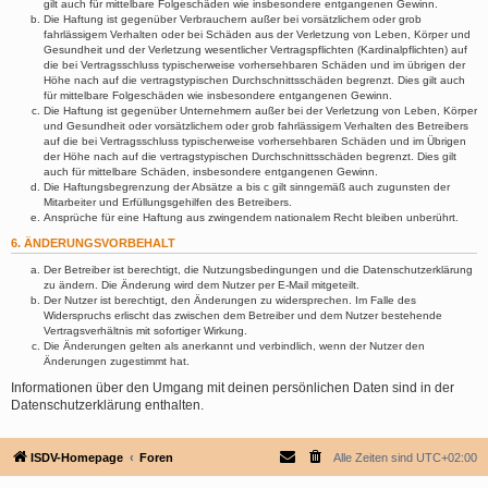
gilt auch für mittelbare Folgeschäden wie insbesondere entgangenen Gewinn.
Die Haftung ist gegenüber Verbrauchern außer bei vorsätzlichem oder grob
fahrlässigem Verhalten oder bei Schäden aus der Verletzung von Leben, Körper und
Gesundheit und der Verletzung wesentlicher Vertragspflichten (Kardinalpflichten) auf
die bei Vertragsschluss typischerweise vorhersehbaren Schäden und im übrigen der
Höhe nach auf die vertragstypischen Durchschnittsschäden begrenzt. Dies gilt auch
für mittelbare Folgeschäden wie insbesondere entgangenen Gewinn.
Die Haftung ist gegenüber Unternehmern außer bei der Verletzung von Leben, Körper
und Gesundheit oder vorsätzlichem oder grob fahrlässigem Verhalten des Betreibers
auf die bei Vertragsschluss typischerweise vorhersehbaren Schäden und im Übrigen
der Höhe nach auf die vertragstypischen Durchschnittsschäden begrenzt. Dies gilt
auch für mittelbare Schäden, insbesondere entgangenen Gewinn.
Die Haftungsbegrenzung der Absätze a bis c gilt sinngemäß auch zugunsten der
Mitarbeiter und Erfüllungsgehilfen des Betreibers.
Ansprüche für eine Haftung aus zwingendem nationalem Recht bleiben unberührt.
6. ÄNDERUNGSVORBEHALT
Der Betreiber ist berechtigt, die Nutzungsbedingungen und die Datenschutzerklärung
zu ändern. Die Änderung wird dem Nutzer per E-Mail mitgeteilt.
Der Nutzer ist berechtigt, den Änderungen zu widersprechen. Im Falle des
Widerspruchs erlischt das zwischen dem Betreiber und dem Nutzer bestehende
Vertragsverhältnis mit sofortiger Wirkung.
Die Änderungen gelten als anerkannt und verbindlich, wenn der Nutzer den
Änderungen zugestimmt hat.
Informationen über den Umgang mit deinen persönlichen Daten sind in der
Datenschutzerklärung enthalten.
ISDV-Homepage
Foren
Alle Zeiten sind
UTC+02:00