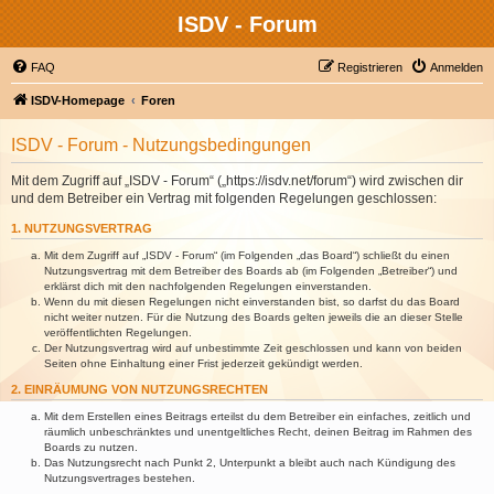
ISDV - Forum
FAQ
Registrieren
Anmelden
ISDV-Homepage
Foren
ISDV - Forum - Nutzungsbedingungen
Mit dem Zugriff auf „ISDV - Forum“ („https://isdv.net/forum“) wird zwischen dir
und dem Betreiber ein Vertrag mit folgenden Regelungen geschlossen:
1. NUTZUNGSVERTRAG
Mit dem Zugriff auf „ISDV - Forum“ (im Folgenden „das Board“) schließt du einen
Nutzungsvertrag mit dem Betreiber des Boards ab (im Folgenden „Betreiber“) und
erklärst dich mit den nachfolgenden Regelungen einverstanden.
Wenn du mit diesen Regelungen nicht einverstanden bist, so darfst du das Board
nicht weiter nutzen. Für die Nutzung des Boards gelten jeweils die an dieser Stelle
veröffentlichten Regelungen.
Der Nutzungsvertrag wird auf unbestimmte Zeit geschlossen und kann von beiden
Seiten ohne Einhaltung einer Frist jederzeit gekündigt werden.
2. EINRÄUMUNG VON NUTZUNGSRECHTEN
Mit dem Erstellen eines Beitrags erteilst du dem Betreiber ein einfaches, zeitlich und
räumlich unbeschränktes und unentgeltliches Recht, deinen Beitrag im Rahmen des
Boards zu nutzen.
Das Nutzungsrecht nach Punkt 2, Unterpunkt a bleibt auch nach Kündigung des
Nutzungsvertrages bestehen.