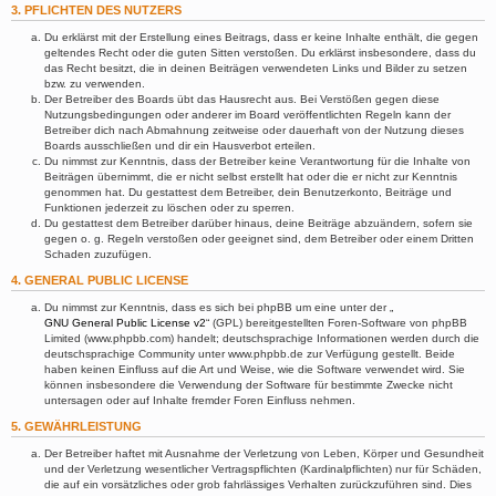
3. PFLICHTEN DES NUTZERS
Du erklärst mit der Erstellung eines Beitrags, dass er keine Inhalte enthält, die gegen
geltendes Recht oder die guten Sitten verstoßen. Du erklärst insbesondere, dass du
das Recht besitzt, die in deinen Beiträgen verwendeten Links und Bilder zu setzen
bzw. zu verwenden.
Der Betreiber des Boards übt das Hausrecht aus. Bei Verstößen gegen diese
Nutzungsbedingungen oder anderer im Board veröffentlichten Regeln kann der
Betreiber dich nach Abmahnung zeitweise oder dauerhaft von der Nutzung dieses
Boards ausschließen und dir ein Hausverbot erteilen.
Du nimmst zur Kenntnis, dass der Betreiber keine Verantwortung für die Inhalte von
Beiträgen übernimmt, die er nicht selbst erstellt hat oder die er nicht zur Kenntnis
genommen hat. Du gestattest dem Betreiber, dein Benutzerkonto, Beiträge und
Funktionen jederzeit zu löschen oder zu sperren.
Du gestattest dem Betreiber darüber hinaus, deine Beiträge abzuändern, sofern sie
gegen o. g. Regeln verstoßen oder geeignet sind, dem Betreiber oder einem Dritten
Schaden zuzufügen.
4. GENERAL PUBLIC LICENSE
Du nimmst zur Kenntnis, dass es sich bei phpBB um eine unter der „
GNU General Public License v2
“ (GPL) bereitgestellten Foren-Software von phpBB
Limited (www.phpbb.com) handelt; deutschsprachige Informationen werden durch die
deutschsprachige Community unter www.phpbb.de zur Verfügung gestellt. Beide
haben keinen Einfluss auf die Art und Weise, wie die Software verwendet wird. Sie
können insbesondere die Verwendung der Software für bestimmte Zwecke nicht
untersagen oder auf Inhalte fremder Foren Einfluss nehmen.
5. GEWÄHRLEISTUNG
Der Betreiber haftet mit Ausnahme der Verletzung von Leben, Körper und Gesundheit
und der Verletzung wesentlicher Vertragspflichten (Kardinalpflichten) nur für Schäden,
die auf ein vorsätzliches oder grob fahrlässiges Verhalten zurückzuführen sind. Dies