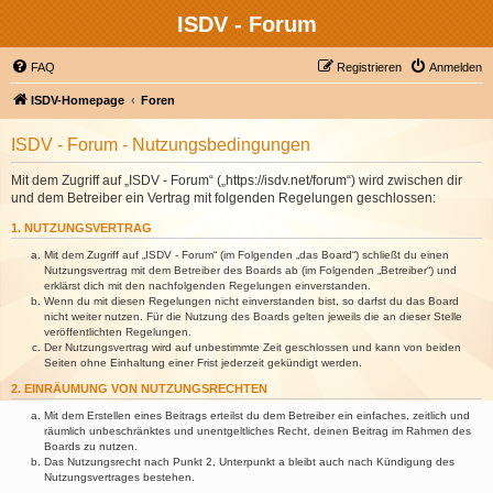
ISDV - Forum
FAQ
Registrieren
Anmelden
ISDV-Homepage
Foren
ISDV - Forum - Nutzungsbedingungen
Mit dem Zugriff auf „ISDV - Forum“ („https://isdv.net/forum“) wird zwischen dir
und dem Betreiber ein Vertrag mit folgenden Regelungen geschlossen:
1. NUTZUNGSVERTRAG
Mit dem Zugriff auf „ISDV - Forum“ (im Folgenden „das Board“) schließt du einen
Nutzungsvertrag mit dem Betreiber des Boards ab (im Folgenden „Betreiber“) und
erklärst dich mit den nachfolgenden Regelungen einverstanden.
Wenn du mit diesen Regelungen nicht einverstanden bist, so darfst du das Board
nicht weiter nutzen. Für die Nutzung des Boards gelten jeweils die an dieser Stelle
veröffentlichten Regelungen.
Der Nutzungsvertrag wird auf unbestimmte Zeit geschlossen und kann von beiden
Seiten ohne Einhaltung einer Frist jederzeit gekündigt werden.
2. EINRÄUMUNG VON NUTZUNGSRECHTEN
Mit dem Erstellen eines Beitrags erteilst du dem Betreiber ein einfaches, zeitlich und
räumlich unbeschränktes und unentgeltliches Recht, deinen Beitrag im Rahmen des
Boards zu nutzen.
Das Nutzungsrecht nach Punkt 2, Unterpunkt a bleibt auch nach Kündigung des
Nutzungsvertrages bestehen.