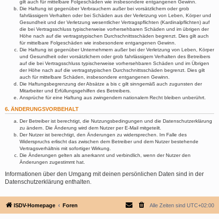
gilt auch für mittelbare Folgeschäden wie insbesondere entgangenen Gewinn.
Die Haftung ist gegenüber Verbrauchern außer bei vorsätzlichem oder grob
fahrlässigem Verhalten oder bei Schäden aus der Verletzung von Leben, Körper und
Gesundheit und der Verletzung wesentlicher Vertragspflichten (Kardinalpflichten) auf
die bei Vertragsschluss typischerweise vorhersehbaren Schäden und im übrigen der
Höhe nach auf die vertragstypischen Durchschnittsschäden begrenzt. Dies gilt auch
für mittelbare Folgeschäden wie insbesondere entgangenen Gewinn.
Die Haftung ist gegenüber Unternehmern außer bei der Verletzung von Leben, Körper
und Gesundheit oder vorsätzlichem oder grob fahrlässigem Verhalten des Betreibers
auf die bei Vertragsschluss typischerweise vorhersehbaren Schäden und im Übrigen
der Höhe nach auf die vertragstypischen Durchschnittsschäden begrenzt. Dies gilt
auch für mittelbare Schäden, insbesondere entgangenen Gewinn.
Die Haftungsbegrenzung der Absätze a bis c gilt sinngemäß auch zugunsten der
Mitarbeiter und Erfüllungsgehilfen des Betreibers.
Ansprüche für eine Haftung aus zwingendem nationalem Recht bleiben unberührt.
6. ÄNDERUNGSVORBEHALT
Der Betreiber ist berechtigt, die Nutzungsbedingungen und die Datenschutzerklärung
zu ändern. Die Änderung wird dem Nutzer per E-Mail mitgeteilt.
Der Nutzer ist berechtigt, den Änderungen zu widersprechen. Im Falle des
Widerspruchs erlischt das zwischen dem Betreiber und dem Nutzer bestehende
Vertragsverhältnis mit sofortiger Wirkung.
Die Änderungen gelten als anerkannt und verbindlich, wenn der Nutzer den
Änderungen zugestimmt hat.
Informationen über den Umgang mit deinen persönlichen Daten sind in der
Datenschutzerklärung enthalten.
ISDV-Homepage
Foren
Alle Zeiten sind
UTC+02:00