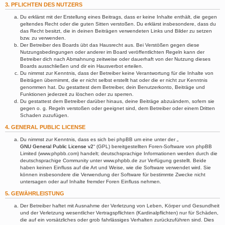
3. PFLICHTEN DES NUTZERS
Du erklärst mit der Erstellung eines Beitrags, dass er keine Inhalte enthält, die gegen
geltendes Recht oder die guten Sitten verstoßen. Du erklärst insbesondere, dass du
das Recht besitzt, die in deinen Beiträgen verwendeten Links und Bilder zu setzen
bzw. zu verwenden.
Der Betreiber des Boards übt das Hausrecht aus. Bei Verstößen gegen diese
Nutzungsbedingungen oder anderer im Board veröffentlichten Regeln kann der
Betreiber dich nach Abmahnung zeitweise oder dauerhaft von der Nutzung dieses
Boards ausschließen und dir ein Hausverbot erteilen.
Du nimmst zur Kenntnis, dass der Betreiber keine Verantwortung für die Inhalte von
Beiträgen übernimmt, die er nicht selbst erstellt hat oder die er nicht zur Kenntnis
genommen hat. Du gestattest dem Betreiber, dein Benutzerkonto, Beiträge und
Funktionen jederzeit zu löschen oder zu sperren.
Du gestattest dem Betreiber darüber hinaus, deine Beiträge abzuändern, sofern sie
gegen o. g. Regeln verstoßen oder geeignet sind, dem Betreiber oder einem Dritten
Schaden zuzufügen.
4. GENERAL PUBLIC LICENSE
Du nimmst zur Kenntnis, dass es sich bei phpBB um eine unter der „
GNU General Public License v2
“ (GPL) bereitgestellten Foren-Software von phpBB
Limited (www.phpbb.com) handelt; deutschsprachige Informationen werden durch die
deutschsprachige Community unter www.phpbb.de zur Verfügung gestellt. Beide
haben keinen Einfluss auf die Art und Weise, wie die Software verwendet wird. Sie
können insbesondere die Verwendung der Software für bestimmte Zwecke nicht
untersagen oder auf Inhalte fremder Foren Einfluss nehmen.
5. GEWÄHRLEISTUNG
Der Betreiber haftet mit Ausnahme der Verletzung von Leben, Körper und Gesundheit
und der Verletzung wesentlicher Vertragspflichten (Kardinalpflichten) nur für Schäden,
die auf ein vorsätzliches oder grob fahrlässiges Verhalten zurückzuführen sind. Dies