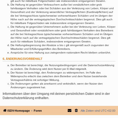
gilt auch für mittelbare Folgeschäden wie insbesondere entgangenen Gewinn.
Die Haftung ist gegenüber Verbrauchern außer bei vorsätzlichem oder grob
fahrlässigem Verhalten oder bei Schäden aus der Verletzung von Leben, Körper und
Gesundheit und der Verletzung wesentlicher Vertragspflichten (Kardinalpflichten) auf
die bei Vertragsschluss typischerweise vorhersehbaren Schäden und im übrigen der
Höhe nach auf die vertragstypischen Durchschnittsschäden begrenzt. Dies gilt auch
für mittelbare Folgeschäden wie insbesondere entgangenen Gewinn.
Die Haftung ist gegenüber Unternehmern außer bei der Verletzung von Leben, Körper
und Gesundheit oder vorsätzlichem oder grob fahrlässigem Verhalten des Betreibers
auf die bei Vertragsschluss typischerweise vorhersehbaren Schäden und im Übrigen
der Höhe nach auf die vertragstypischen Durchschnittsschäden begrenzt. Dies gilt
auch für mittelbare Schäden, insbesondere entgangenen Gewinn.
Die Haftungsbegrenzung der Absätze a bis c gilt sinngemäß auch zugunsten der
Mitarbeiter und Erfüllungsgehilfen des Betreibers.
Ansprüche für eine Haftung aus zwingendem nationalem Recht bleiben unberührt.
6. ÄNDERUNGSVORBEHALT
Der Betreiber ist berechtigt, die Nutzungsbedingungen und die Datenschutzerklärung
zu ändern. Die Änderung wird dem Nutzer per E-Mail mitgeteilt.
Der Nutzer ist berechtigt, den Änderungen zu widersprechen. Im Falle des
Widerspruchs erlischt das zwischen dem Betreiber und dem Nutzer bestehende
Vertragsverhältnis mit sofortiger Wirkung.
Die Änderungen gelten als anerkannt und verbindlich, wenn der Nutzer den
Änderungen zugestimmt hat.
Informationen über den Umgang mit deinen persönlichen Daten sind in der
Datenschutzerklärung enthalten.
ISDV-Homepage
Foren
Alle Zeiten sind
UTC+02:00