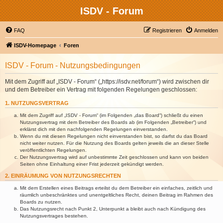
ISDV - Forum
FAQ
Registrieren
Anmelden
ISDV-Homepage
Foren
ISDV - Forum - Nutzungsbedingungen
Mit dem Zugriff auf „ISDV - Forum“ („https://isdv.net/forum“) wird zwischen dir
und dem Betreiber ein Vertrag mit folgenden Regelungen geschlossen:
1. NUTZUNGSVERTRAG
Mit dem Zugriff auf „ISDV - Forum“ (im Folgenden „das Board“) schließt du einen
Nutzungsvertrag mit dem Betreiber des Boards ab (im Folgenden „Betreiber“) und
erklärst dich mit den nachfolgenden Regelungen einverstanden.
Wenn du mit diesen Regelungen nicht einverstanden bist, so darfst du das Board
nicht weiter nutzen. Für die Nutzung des Boards gelten jeweils die an dieser Stelle
veröffentlichten Regelungen.
Der Nutzungsvertrag wird auf unbestimmte Zeit geschlossen und kann von beiden
Seiten ohne Einhaltung einer Frist jederzeit gekündigt werden.
2. EINRÄUMUNG VON NUTZUNGSRECHTEN
Mit dem Erstellen eines Beitrags erteilst du dem Betreiber ein einfaches, zeitlich und
räumlich unbeschränktes und unentgeltliches Recht, deinen Beitrag im Rahmen des
Boards zu nutzen.
Das Nutzungsrecht nach Punkt 2, Unterpunkt a bleibt auch nach Kündigung des
Nutzungsvertrages bestehen.