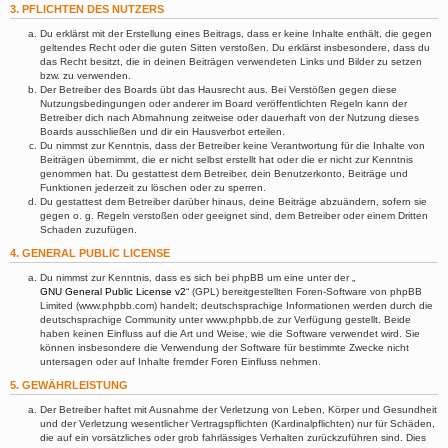
3. PFLICHTEN DES NUTZERS
Du erklärst mit der Erstellung eines Beitrags, dass er keine Inhalte enthält, die gegen
geltendes Recht oder die guten Sitten verstoßen. Du erklärst insbesondere, dass du
das Recht besitzt, die in deinen Beiträgen verwendeten Links und Bilder zu setzen
bzw. zu verwenden.
Der Betreiber des Boards übt das Hausrecht aus. Bei Verstößen gegen diese
Nutzungsbedingungen oder anderer im Board veröffentlichten Regeln kann der
Betreiber dich nach Abmahnung zeitweise oder dauerhaft von der Nutzung dieses
Boards ausschließen und dir ein Hausverbot erteilen.
Du nimmst zur Kenntnis, dass der Betreiber keine Verantwortung für die Inhalte von
Beiträgen übernimmt, die er nicht selbst erstellt hat oder die er nicht zur Kenntnis
genommen hat. Du gestattest dem Betreiber, dein Benutzerkonto, Beiträge und
Funktionen jederzeit zu löschen oder zu sperren.
Du gestattest dem Betreiber darüber hinaus, deine Beiträge abzuändern, sofern sie
gegen o. g. Regeln verstoßen oder geeignet sind, dem Betreiber oder einem Dritten
Schaden zuzufügen.
4. GENERAL PUBLIC LICENSE
Du nimmst zur Kenntnis, dass es sich bei phpBB um eine unter der „
GNU General Public License v2
“ (GPL) bereitgestellten Foren-Software von phpBB
Limited (www.phpbb.com) handelt; deutschsprachige Informationen werden durch die
deutschsprachige Community unter www.phpbb.de zur Verfügung gestellt. Beide
haben keinen Einfluss auf die Art und Weise, wie die Software verwendet wird. Sie
können insbesondere die Verwendung der Software für bestimmte Zwecke nicht
untersagen oder auf Inhalte fremder Foren Einfluss nehmen.
5. GEWÄHRLEISTUNG
Der Betreiber haftet mit Ausnahme der Verletzung von Leben, Körper und Gesundheit
und der Verletzung wesentlicher Vertragspflichten (Kardinalpflichten) nur für Schäden,
die auf ein vorsätzliches oder grob fahrlässiges Verhalten zurückzuführen sind. Dies