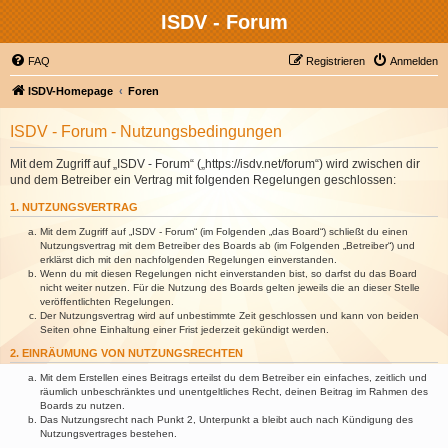
ISDV - Forum
FAQ
Registrieren
Anmelden
ISDV-Homepage
Foren
ISDV - Forum - Nutzungsbedingungen
Mit dem Zugriff auf „ISDV - Forum“ („https://isdv.net/forum“) wird zwischen dir
und dem Betreiber ein Vertrag mit folgenden Regelungen geschlossen:
1. NUTZUNGSVERTRAG
Mit dem Zugriff auf „ISDV - Forum“ (im Folgenden „das Board“) schließt du einen
Nutzungsvertrag mit dem Betreiber des Boards ab (im Folgenden „Betreiber“) und
erklärst dich mit den nachfolgenden Regelungen einverstanden.
Wenn du mit diesen Regelungen nicht einverstanden bist, so darfst du das Board
nicht weiter nutzen. Für die Nutzung des Boards gelten jeweils die an dieser Stelle
veröffentlichten Regelungen.
Der Nutzungsvertrag wird auf unbestimmte Zeit geschlossen und kann von beiden
Seiten ohne Einhaltung einer Frist jederzeit gekündigt werden.
2. EINRÄUMUNG VON NUTZUNGSRECHTEN
Mit dem Erstellen eines Beitrags erteilst du dem Betreiber ein einfaches, zeitlich und
räumlich unbeschränktes und unentgeltliches Recht, deinen Beitrag im Rahmen des
Boards zu nutzen.
Das Nutzungsrecht nach Punkt 2, Unterpunkt a bleibt auch nach Kündigung des
Nutzungsvertrages bestehen.