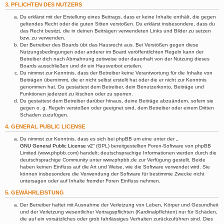
3. PFLICHTEN DES NUTZERS
Du erklärst mit der Erstellung eines Beitrags, dass er keine Inhalte enthält, die gegen
geltendes Recht oder die guten Sitten verstoßen. Du erklärst insbesondere, dass du
das Recht besitzt, die in deinen Beiträgen verwendeten Links und Bilder zu setzen
bzw. zu verwenden.
Der Betreiber des Boards übt das Hausrecht aus. Bei Verstößen gegen diese
Nutzungsbedingungen oder anderer im Board veröffentlichten Regeln kann der
Betreiber dich nach Abmahnung zeitweise oder dauerhaft von der Nutzung dieses
Boards ausschließen und dir ein Hausverbot erteilen.
Du nimmst zur Kenntnis, dass der Betreiber keine Verantwortung für die Inhalte von
Beiträgen übernimmt, die er nicht selbst erstellt hat oder die er nicht zur Kenntnis
genommen hat. Du gestattest dem Betreiber, dein Benutzerkonto, Beiträge und
Funktionen jederzeit zu löschen oder zu sperren.
Du gestattest dem Betreiber darüber hinaus, deine Beiträge abzuändern, sofern sie
gegen o. g. Regeln verstoßen oder geeignet sind, dem Betreiber oder einem Dritten
Schaden zuzufügen.
4. GENERAL PUBLIC LICENSE
Du nimmst zur Kenntnis, dass es sich bei phpBB um eine unter der „
GNU General Public License v2
“ (GPL) bereitgestellten Foren-Software von phpBB
Limited (www.phpbb.com) handelt; deutschsprachige Informationen werden durch die
deutschsprachige Community unter www.phpbb.de zur Verfügung gestellt. Beide
haben keinen Einfluss auf die Art und Weise, wie die Software verwendet wird. Sie
können insbesondere die Verwendung der Software für bestimmte Zwecke nicht
untersagen oder auf Inhalte fremder Foren Einfluss nehmen.
5. GEWÄHRLEISTUNG
Der Betreiber haftet mit Ausnahme der Verletzung von Leben, Körper und Gesundheit
und der Verletzung wesentlicher Vertragspflichten (Kardinalpflichten) nur für Schäden,
die auf ein vorsätzliches oder grob fahrlässiges Verhalten zurückzuführen sind. Dies