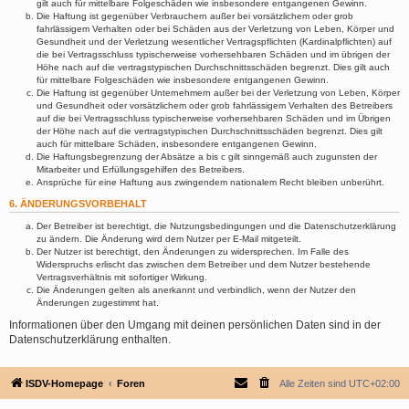
gilt auch für mittelbare Folgeschäden wie insbesondere entgangenen Gewinn.
Die Haftung ist gegenüber Verbrauchern außer bei vorsätzlichem oder grob
fahrlässigem Verhalten oder bei Schäden aus der Verletzung von Leben, Körper und
Gesundheit und der Verletzung wesentlicher Vertragspflichten (Kardinalpflichten) auf
die bei Vertragsschluss typischerweise vorhersehbaren Schäden und im übrigen der
Höhe nach auf die vertragstypischen Durchschnittsschäden begrenzt. Dies gilt auch
für mittelbare Folgeschäden wie insbesondere entgangenen Gewinn.
Die Haftung ist gegenüber Unternehmern außer bei der Verletzung von Leben, Körper
und Gesundheit oder vorsätzlichem oder grob fahrlässigem Verhalten des Betreibers
auf die bei Vertragsschluss typischerweise vorhersehbaren Schäden und im Übrigen
der Höhe nach auf die vertragstypischen Durchschnittsschäden begrenzt. Dies gilt
auch für mittelbare Schäden, insbesondere entgangenen Gewinn.
Die Haftungsbegrenzung der Absätze a bis c gilt sinngemäß auch zugunsten der
Mitarbeiter und Erfüllungsgehilfen des Betreibers.
Ansprüche für eine Haftung aus zwingendem nationalem Recht bleiben unberührt.
6. ÄNDERUNGSVORBEHALT
Der Betreiber ist berechtigt, die Nutzungsbedingungen und die Datenschutzerklärung
zu ändern. Die Änderung wird dem Nutzer per E-Mail mitgeteilt.
Der Nutzer ist berechtigt, den Änderungen zu widersprechen. Im Falle des
Widerspruchs erlischt das zwischen dem Betreiber und dem Nutzer bestehende
Vertragsverhältnis mit sofortiger Wirkung.
Die Änderungen gelten als anerkannt und verbindlich, wenn der Nutzer den
Änderungen zugestimmt hat.
Informationen über den Umgang mit deinen persönlichen Daten sind in der
Datenschutzerklärung enthalten.
ISDV-Homepage
Foren
Alle Zeiten sind
UTC+02:00