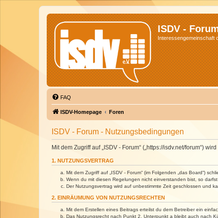
ISDV - Foru
Interessengemeinschaft de
FAQ
ISDV-Homepage
Foren
ISDV - Forum - Nutzungsbedingungen
Mit dem Zugriff auf „ISDV - Forum“ („https://isdv.net/forum“) 
1. NUTZUNGSVERTRAG
Mit dem Zugriff auf „ISDV - Forum“ (im Folgenden „das Board“) sch
Wenn du mit diesen Regelungen nicht einverstanden bist, so darfst 
Der Nutzungsvertrag wird auf unbestimmte Zeit geschlossen und kan
2. EINRÄUMUNG VON NUTZUNGSRECHTEN
Mit dem Erstellen eines Beitrags erteilst du dem Betreiber ein ein
Das Nutzungsrecht nach Punkt 2, Unterpunkt a bleibt auch nach 