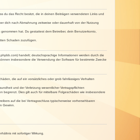
dass du das Recht besitzt, die in deinen Beiträgen verwendeten Links und
iber dich nach Abmahnung zeitweise oder dauerhaft von der Nutzung
tnis genommen hat. Du gestattest dem Betreiber, dein Benutzerkonto,
ritten Schaden zuzufügen.
w.phpbb.com) handelt; deutschsprachige Informationen werden durch die
e können insbesondere die Verwendung der Software für bestimmte Zwecke
häden, die auf ein vorsätzliches oder grob fahrlässiges Verhalten
undheit und der Verletzung wesentlicher Vertragspflichten
n begrenzt. Dies gilt auch für mittelbare Folgeschäden wie insbesondere
eibers auf die bei Vertragsschluss typischerweise vorhersehbaren
en Gewinn.
ältnis mit sofortiger Wirkung.