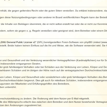
e enthält, die gegen geltendes Recht oder die guten Sitten verstoßen. Du erklärst insbesondere, 
egen diese Nutzungsbedingungen oder anderer im Board veröffentlichten Regeln kann der Betre
die Inhalte von Beiträgen übernimmt, die er nicht selbst erstellt hat oder die er nicht zur Kenn
ndern, sofern sie gegen o. g. Regeln verstoßen oder geeignet sind, dem Betreiber oder einem D
„
GNU General Public License v2
“ (GPL) bereitgestellten Foren-Software von phpBB Limited (ww
ellt. Beide haben keinen Einfluss auf die Art und Weise, wie die Software verwendet wird. Si
 und Gesundheit und der Verletzung wesentlicher Vertragspflichten (Kardinalpflichten) nur für Sc
wie insbesondere entgangenen Gewinn.
der grob fahrlässigem Verhalten oder bei Schäden aus der Verletzung von Leben, Körper und Ges
rhersehbaren Schäden und im übrigen der Höhe nach auf die vertragstypischen Durchschnittsschäde
von Leben, Körper und Gesundheit oder vorsätzlichem oder grob fahrlässigem Verhalten des Betr
Durchschnittsschäden begrenzt. Dies gilt auch für mittelbare Schäden, insbesondere entgangen
gunsten der Mitarbeiter und Erfüllungsgehilfen des Betreibers.
ben unberührt.
enschutzerklärung zu ändern. Die Änderung wird dem Nutzer per E-Mail mitgeteilt.
lle des Widerspruchs erlischt das zwischen dem Betreiber und dem Nutzer bestehende Vertragsverh
utzer den Änderungen zugestimmt hat.