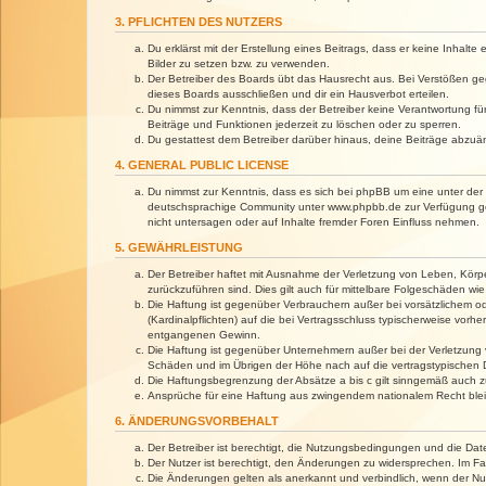
3. PFLICHTEN DES NUTZERS
Du erklärst mit der Erstellung eines Beitrags, dass er keine Inhalt
Bilder zu setzen bzw. zu verwenden.
Der Betreiber des Boards übt das Hausrecht aus. Bei Verstößen g
dieses Boards ausschließen und dir ein Hausverbot erteilen.
Du nimmst zur Kenntnis, dass der Betreiber keine Verantwortung für 
Beiträge und Funktionen jederzeit zu löschen oder zu sperren.
Du gestattest dem Betreiber darüber hinaus, deine Beiträge abzuä
4. GENERAL PUBLIC LICENSE
Du nimmst zur Kenntnis, dass es sich bei phpBB um eine unter der 
deutschsprachige Community unter www.phpbb.de zur Verfügung gest
nicht untersagen oder auf Inhalte fremder Foren Einfluss nehmen.
5. GEWÄHRLEISTUNG
Der Betreiber haftet mit Ausnahme der Verletzung von Leben, Körper
zurückzuführen sind. Dies gilt auch für mittelbare Folgeschäden 
Die Haftung ist gegenüber Verbrauchern außer bei vorsätzlichem o
(Kardinalpflichten) auf die bei Vertragsschluss typischerweise vo
entgangenen Gewinn.
Die Haftung ist gegenüber Unternehmern außer bei der Verletzung 
Schäden und im Übrigen der Höhe nach auf die vertragstypischen 
Die Haftungsbegrenzung der Absätze a bis c gilt sinngemäß auch zu
Ansprüche für eine Haftung aus zwingendem nationalem Recht blei
6. ÄNDERUNGSVORBEHALT
Der Betreiber ist berechtigt, die Nutzungsbedingungen und die Dat
Der Nutzer ist berechtigt, den Änderungen zu widersprechen. Im Fa
Die Änderungen gelten als anerkannt und verbindlich, wenn der N