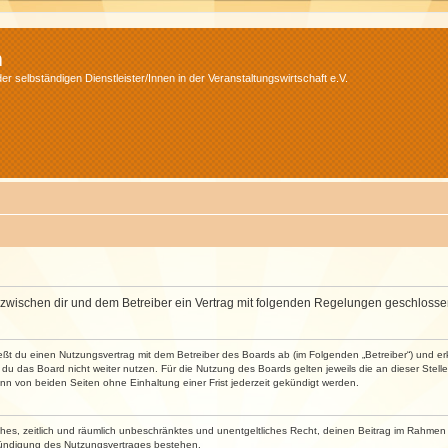
m
r selbständigen Dienstleister/Innen in der Veranstaltungswirtschaft e.V.
wird zwischen dir und dem Betreiber ein Vertrag mit folgenden Regelungen geschlosse
ließt du einen Nutzungsvertrag mit dem Betreiber des Boards ab (im Folgenden „Betreiber“) und 
du das Board nicht weiter nutzen. Für die Nutzung des Boards gelten jeweils die an dieser Stell
n von beiden Seiten ohne Einhaltung einer Frist jederzeit gekündigt werden.
faches, zeitlich und räumlich unbeschränktes und unentgeltliches Recht, deinen Beitrag im Rahme
Kündigung des Nutzungsvertrages bestehen.