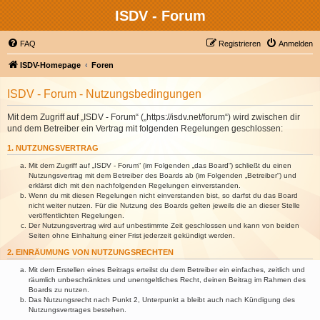
ISDV - Forum
FAQ
Registrieren
Anmelden
ISDV-Homepage
Foren
ISDV - Forum - Nutzungsbedingungen
Mit dem Zugriff auf „ISDV - Forum“ („https://isdv.net/forum“) wird zwischen dir
und dem Betreiber ein Vertrag mit folgenden Regelungen geschlossen:
1. NUTZUNGSVERTRAG
Mit dem Zugriff auf „ISDV - Forum“ (im Folgenden „das Board“) schließt du einen
Nutzungsvertrag mit dem Betreiber des Boards ab (im Folgenden „Betreiber“) und
erklärst dich mit den nachfolgenden Regelungen einverstanden.
Wenn du mit diesen Regelungen nicht einverstanden bist, so darfst du das Board
nicht weiter nutzen. Für die Nutzung des Boards gelten jeweils die an dieser Stelle
veröffentlichten Regelungen.
Der Nutzungsvertrag wird auf unbestimmte Zeit geschlossen und kann von beiden
Seiten ohne Einhaltung einer Frist jederzeit gekündigt werden.
2. EINRÄUMUNG VON NUTZUNGSRECHTEN
Mit dem Erstellen eines Beitrags erteilst du dem Betreiber ein einfaches, zeitlich und
räumlich unbeschränktes und unentgeltliches Recht, deinen Beitrag im Rahmen des
Boards zu nutzen.
Das Nutzungsrecht nach Punkt 2, Unterpunkt a bleibt auch nach Kündigung des
Nutzungsvertrages bestehen.