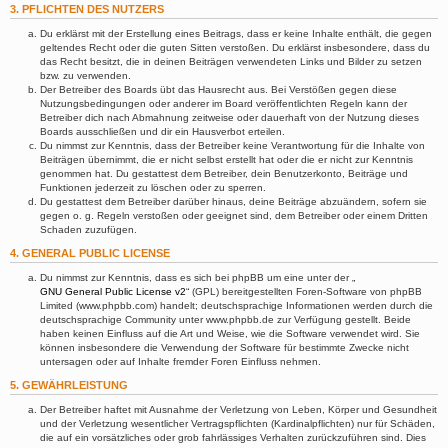
3. PFLICHTEN DES NUTZERS
Du erklärst mit der Erstellung eines Beitrags, dass er keine Inhalte enthält, die gegen
geltendes Recht oder die guten Sitten verstoßen. Du erklärst insbesondere, dass du
das Recht besitzt, die in deinen Beiträgen verwendeten Links und Bilder zu setzen
bzw. zu verwenden.
Der Betreiber des Boards übt das Hausrecht aus. Bei Verstößen gegen diese
Nutzungsbedingungen oder anderer im Board veröffentlichten Regeln kann der
Betreiber dich nach Abmahnung zeitweise oder dauerhaft von der Nutzung dieses
Boards ausschließen und dir ein Hausverbot erteilen.
Du nimmst zur Kenntnis, dass der Betreiber keine Verantwortung für die Inhalte von
Beiträgen übernimmt, die er nicht selbst erstellt hat oder die er nicht zur Kenntnis
genommen hat. Du gestattest dem Betreiber, dein Benutzerkonto, Beiträge und
Funktionen jederzeit zu löschen oder zu sperren.
Du gestattest dem Betreiber darüber hinaus, deine Beiträge abzuändern, sofern sie
gegen o. g. Regeln verstoßen oder geeignet sind, dem Betreiber oder einem Dritten
Schaden zuzufügen.
4. GENERAL PUBLIC LICENSE
Du nimmst zur Kenntnis, dass es sich bei phpBB um eine unter der „
GNU General Public License v2
“ (GPL) bereitgestellten Foren-Software von phpBB
Limited (www.phpbb.com) handelt; deutschsprachige Informationen werden durch die
deutschsprachige Community unter www.phpbb.de zur Verfügung gestellt. Beide
haben keinen Einfluss auf die Art und Weise, wie die Software verwendet wird. Sie
können insbesondere die Verwendung der Software für bestimmte Zwecke nicht
untersagen oder auf Inhalte fremder Foren Einfluss nehmen.
5. GEWÄHRLEISTUNG
Der Betreiber haftet mit Ausnahme der Verletzung von Leben, Körper und Gesundheit
und der Verletzung wesentlicher Vertragspflichten (Kardinalpflichten) nur für Schäden,
die auf ein vorsätzliches oder grob fahrlässiges Verhalten zurückzuführen sind. Dies