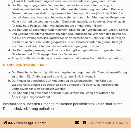
gilt auch für mittelbare Folgeschäden wie insbesondere entgangenen Gewinn.
Die Haftung ist gegenüber Verbrauchern außer bei vorsätzlichem oder grob
fahrlässigem Verhalten oder bei Schäden aus der Verletzung von Leben, Körper und
Gesundheit und der Verletzung wesentlicher Vertragspflichten (Kardinalpflichten) auf
die bei Vertragsschluss typischerweise vorhersehbaren Schäden und im übrigen der
Höhe nach auf die vertragstypischen Durchschnittsschäden begrenzt. Dies gilt auch
für mittelbare Folgeschäden wie insbesondere entgangenen Gewinn.
Die Haftung ist gegenüber Unternehmern außer bei der Verletzung von Leben, Körper
und Gesundheit oder vorsätzlichem oder grob fahrlässigem Verhalten des Betreibers
auf die bei Vertragsschluss typischerweise vorhersehbaren Schäden und im Übrigen
der Höhe nach auf die vertragstypischen Durchschnittsschäden begrenzt. Dies gilt
auch für mittelbare Schäden, insbesondere entgangenen Gewinn.
Die Haftungsbegrenzung der Absätze a bis c gilt sinngemäß auch zugunsten der
Mitarbeiter und Erfüllungsgehilfen des Betreibers.
Ansprüche für eine Haftung aus zwingendem nationalem Recht bleiben unberührt.
6. ÄNDERUNGSVORBEHALT
Der Betreiber ist berechtigt, die Nutzungsbedingungen und die Datenschutzerklärung
zu ändern. Die Änderung wird dem Nutzer per E-Mail mitgeteilt.
Der Nutzer ist berechtigt, den Änderungen zu widersprechen. Im Falle des
Widerspruchs erlischt das zwischen dem Betreiber und dem Nutzer bestehende
Vertragsverhältnis mit sofortiger Wirkung.
Die Änderungen gelten als anerkannt und verbindlich, wenn der Nutzer den
Änderungen zugestimmt hat.
Informationen über den Umgang mit deinen persönlichen Daten sind in der
Datenschutzerklärung enthalten.
ISDV-Homepage
Foren
Alle Zeiten sind
UTC+02:00