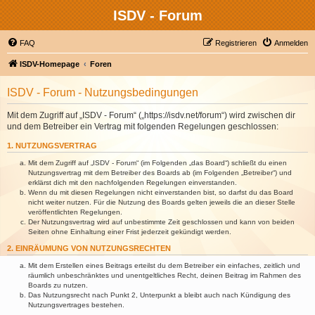
ISDV - Forum
FAQ
Registrieren
Anmelden
ISDV-Homepage
Foren
ISDV - Forum - Nutzungsbedingungen
Mit dem Zugriff auf „ISDV - Forum“ („https://isdv.net/forum“) wird zwischen dir
und dem Betreiber ein Vertrag mit folgenden Regelungen geschlossen:
1. NUTZUNGSVERTRAG
Mit dem Zugriff auf „ISDV - Forum“ (im Folgenden „das Board“) schließt du einen
Nutzungsvertrag mit dem Betreiber des Boards ab (im Folgenden „Betreiber“) und
erklärst dich mit den nachfolgenden Regelungen einverstanden.
Wenn du mit diesen Regelungen nicht einverstanden bist, so darfst du das Board
nicht weiter nutzen. Für die Nutzung des Boards gelten jeweils die an dieser Stelle
veröffentlichten Regelungen.
Der Nutzungsvertrag wird auf unbestimmte Zeit geschlossen und kann von beiden
Seiten ohne Einhaltung einer Frist jederzeit gekündigt werden.
2. EINRÄUMUNG VON NUTZUNGSRECHTEN
Mit dem Erstellen eines Beitrags erteilst du dem Betreiber ein einfaches, zeitlich und
räumlich unbeschränktes und unentgeltliches Recht, deinen Beitrag im Rahmen des
Boards zu nutzen.
Das Nutzungsrecht nach Punkt 2, Unterpunkt a bleibt auch nach Kündigung des
Nutzungsvertrages bestehen.