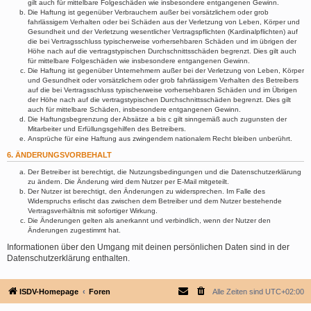
gilt auch für mittelbare Folgeschäden wie insbesondere entgangenen Gewinn.
Die Haftung ist gegenüber Verbrauchern außer bei vorsätzlichem oder grob
fahrlässigem Verhalten oder bei Schäden aus der Verletzung von Leben, Körper und
Gesundheit und der Verletzung wesentlicher Vertragspflichten (Kardinalpflichten) auf
die bei Vertragsschluss typischerweise vorhersehbaren Schäden und im übrigen der
Höhe nach auf die vertragstypischen Durchschnittsschäden begrenzt. Dies gilt auch
für mittelbare Folgeschäden wie insbesondere entgangenen Gewinn.
Die Haftung ist gegenüber Unternehmern außer bei der Verletzung von Leben, Körper
und Gesundheit oder vorsätzlichem oder grob fahrlässigem Verhalten des Betreibers
auf die bei Vertragsschluss typischerweise vorhersehbaren Schäden und im Übrigen
der Höhe nach auf die vertragstypischen Durchschnittsschäden begrenzt. Dies gilt
auch für mittelbare Schäden, insbesondere entgangenen Gewinn.
Die Haftungsbegrenzung der Absätze a bis c gilt sinngemäß auch zugunsten der
Mitarbeiter und Erfüllungsgehilfen des Betreibers.
Ansprüche für eine Haftung aus zwingendem nationalem Recht bleiben unberührt.
6. ÄNDERUNGSVORBEHALT
Der Betreiber ist berechtigt, die Nutzungsbedingungen und die Datenschutzerklärung
zu ändern. Die Änderung wird dem Nutzer per E-Mail mitgeteilt.
Der Nutzer ist berechtigt, den Änderungen zu widersprechen. Im Falle des
Widerspruchs erlischt das zwischen dem Betreiber und dem Nutzer bestehende
Vertragsverhältnis mit sofortiger Wirkung.
Die Änderungen gelten als anerkannt und verbindlich, wenn der Nutzer den
Änderungen zugestimmt hat.
Informationen über den Umgang mit deinen persönlichen Daten sind in der
Datenschutzerklärung enthalten.
ISDV-Homepage
Foren
Alle Zeiten sind
UTC+02:00