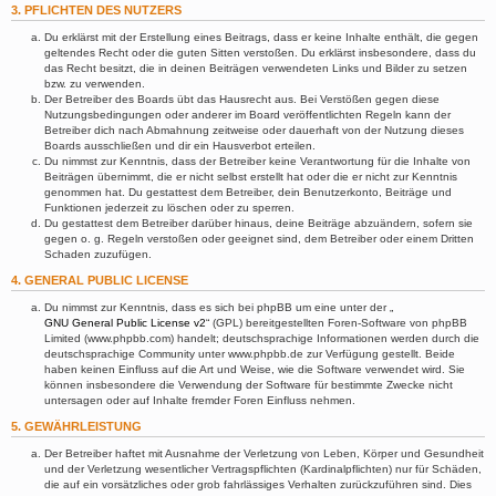
3. PFLICHTEN DES NUTZERS
Du erklärst mit der Erstellung eines Beitrags, dass er keine Inhalte enthält, die gegen
geltendes Recht oder die guten Sitten verstoßen. Du erklärst insbesondere, dass du
das Recht besitzt, die in deinen Beiträgen verwendeten Links und Bilder zu setzen
bzw. zu verwenden.
Der Betreiber des Boards übt das Hausrecht aus. Bei Verstößen gegen diese
Nutzungsbedingungen oder anderer im Board veröffentlichten Regeln kann der
Betreiber dich nach Abmahnung zeitweise oder dauerhaft von der Nutzung dieses
Boards ausschließen und dir ein Hausverbot erteilen.
Du nimmst zur Kenntnis, dass der Betreiber keine Verantwortung für die Inhalte von
Beiträgen übernimmt, die er nicht selbst erstellt hat oder die er nicht zur Kenntnis
genommen hat. Du gestattest dem Betreiber, dein Benutzerkonto, Beiträge und
Funktionen jederzeit zu löschen oder zu sperren.
Du gestattest dem Betreiber darüber hinaus, deine Beiträge abzuändern, sofern sie
gegen o. g. Regeln verstoßen oder geeignet sind, dem Betreiber oder einem Dritten
Schaden zuzufügen.
4. GENERAL PUBLIC LICENSE
Du nimmst zur Kenntnis, dass es sich bei phpBB um eine unter der „
GNU General Public License v2
“ (GPL) bereitgestellten Foren-Software von phpBB
Limited (www.phpbb.com) handelt; deutschsprachige Informationen werden durch die
deutschsprachige Community unter www.phpbb.de zur Verfügung gestellt. Beide
haben keinen Einfluss auf die Art und Weise, wie die Software verwendet wird. Sie
können insbesondere die Verwendung der Software für bestimmte Zwecke nicht
untersagen oder auf Inhalte fremder Foren Einfluss nehmen.
5. GEWÄHRLEISTUNG
Der Betreiber haftet mit Ausnahme der Verletzung von Leben, Körper und Gesundheit
und der Verletzung wesentlicher Vertragspflichten (Kardinalpflichten) nur für Schäden,
die auf ein vorsätzliches oder grob fahrlässiges Verhalten zurückzuführen sind. Dies