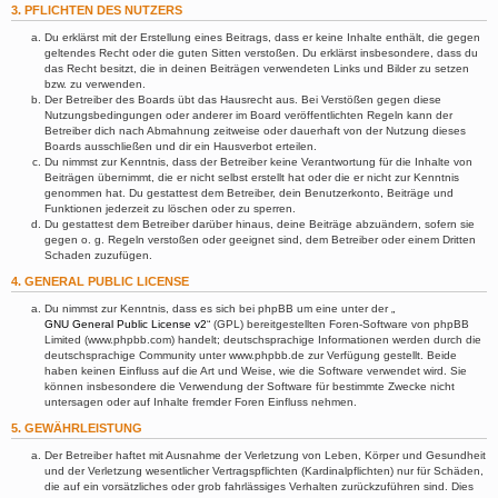
3. PFLICHTEN DES NUTZERS
Du erklärst mit der Erstellung eines Beitrags, dass er keine Inhalte enthält, die gegen
geltendes Recht oder die guten Sitten verstoßen. Du erklärst insbesondere, dass du
das Recht besitzt, die in deinen Beiträgen verwendeten Links und Bilder zu setzen
bzw. zu verwenden.
Der Betreiber des Boards übt das Hausrecht aus. Bei Verstößen gegen diese
Nutzungsbedingungen oder anderer im Board veröffentlichten Regeln kann der
Betreiber dich nach Abmahnung zeitweise oder dauerhaft von der Nutzung dieses
Boards ausschließen und dir ein Hausverbot erteilen.
Du nimmst zur Kenntnis, dass der Betreiber keine Verantwortung für die Inhalte von
Beiträgen übernimmt, die er nicht selbst erstellt hat oder die er nicht zur Kenntnis
genommen hat. Du gestattest dem Betreiber, dein Benutzerkonto, Beiträge und
Funktionen jederzeit zu löschen oder zu sperren.
Du gestattest dem Betreiber darüber hinaus, deine Beiträge abzuändern, sofern sie
gegen o. g. Regeln verstoßen oder geeignet sind, dem Betreiber oder einem Dritten
Schaden zuzufügen.
4. GENERAL PUBLIC LICENSE
Du nimmst zur Kenntnis, dass es sich bei phpBB um eine unter der „
GNU General Public License v2
“ (GPL) bereitgestellten Foren-Software von phpBB
Limited (www.phpbb.com) handelt; deutschsprachige Informationen werden durch die
deutschsprachige Community unter www.phpbb.de zur Verfügung gestellt. Beide
haben keinen Einfluss auf die Art und Weise, wie die Software verwendet wird. Sie
können insbesondere die Verwendung der Software für bestimmte Zwecke nicht
untersagen oder auf Inhalte fremder Foren Einfluss nehmen.
5. GEWÄHRLEISTUNG
Der Betreiber haftet mit Ausnahme der Verletzung von Leben, Körper und Gesundheit
und der Verletzung wesentlicher Vertragspflichten (Kardinalpflichten) nur für Schäden,
die auf ein vorsätzliches oder grob fahrlässiges Verhalten zurückzuführen sind. Dies