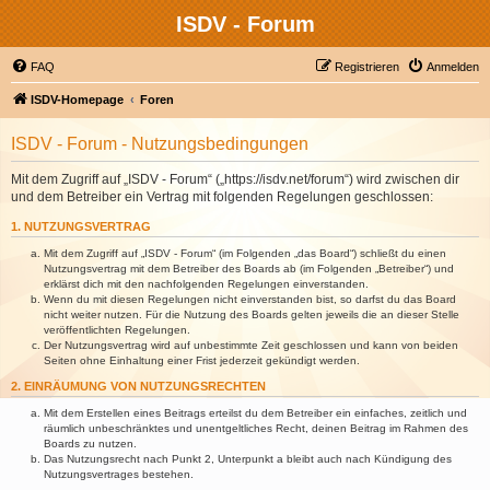
ISDV - Forum
FAQ
Registrieren
Anmelden
ISDV-Homepage
Foren
ISDV - Forum - Nutzungsbedingungen
Mit dem Zugriff auf „ISDV - Forum“ („https://isdv.net/forum“) wird zwischen dir
und dem Betreiber ein Vertrag mit folgenden Regelungen geschlossen:
1. NUTZUNGSVERTRAG
Mit dem Zugriff auf „ISDV - Forum“ (im Folgenden „das Board“) schließt du einen
Nutzungsvertrag mit dem Betreiber des Boards ab (im Folgenden „Betreiber“) und
erklärst dich mit den nachfolgenden Regelungen einverstanden.
Wenn du mit diesen Regelungen nicht einverstanden bist, so darfst du das Board
nicht weiter nutzen. Für die Nutzung des Boards gelten jeweils die an dieser Stelle
veröffentlichten Regelungen.
Der Nutzungsvertrag wird auf unbestimmte Zeit geschlossen und kann von beiden
Seiten ohne Einhaltung einer Frist jederzeit gekündigt werden.
2. EINRÄUMUNG VON NUTZUNGSRECHTEN
Mit dem Erstellen eines Beitrags erteilst du dem Betreiber ein einfaches, zeitlich und
räumlich unbeschränktes und unentgeltliches Recht, deinen Beitrag im Rahmen des
Boards zu nutzen.
Das Nutzungsrecht nach Punkt 2, Unterpunkt a bleibt auch nach Kündigung des
Nutzungsvertrages bestehen.