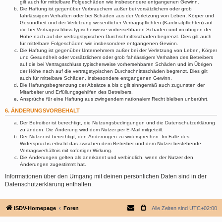
gilt auch für mittelbare Folgeschäden wie insbesondere entgangenen Gewinn.
Die Haftung ist gegenüber Verbrauchern außer bei vorsätzlichem oder grob
fahrlässigem Verhalten oder bei Schäden aus der Verletzung von Leben, Körper und
Gesundheit und der Verletzung wesentlicher Vertragspflichten (Kardinalpflichten) auf
die bei Vertragsschluss typischerweise vorhersehbaren Schäden und im übrigen der
Höhe nach auf die vertragstypischen Durchschnittsschäden begrenzt. Dies gilt auch
für mittelbare Folgeschäden wie insbesondere entgangenen Gewinn.
Die Haftung ist gegenüber Unternehmern außer bei der Verletzung von Leben, Körper
und Gesundheit oder vorsätzlichem oder grob fahrlässigem Verhalten des Betreibers
auf die bei Vertragsschluss typischerweise vorhersehbaren Schäden und im Übrigen
der Höhe nach auf die vertragstypischen Durchschnittsschäden begrenzt. Dies gilt
auch für mittelbare Schäden, insbesondere entgangenen Gewinn.
Die Haftungsbegrenzung der Absätze a bis c gilt sinngemäß auch zugunsten der
Mitarbeiter und Erfüllungsgehilfen des Betreibers.
Ansprüche für eine Haftung aus zwingendem nationalem Recht bleiben unberührt.
6. ÄNDERUNGSVORBEHALT
Der Betreiber ist berechtigt, die Nutzungsbedingungen und die Datenschutzerklärung
zu ändern. Die Änderung wird dem Nutzer per E-Mail mitgeteilt.
Der Nutzer ist berechtigt, den Änderungen zu widersprechen. Im Falle des
Widerspruchs erlischt das zwischen dem Betreiber und dem Nutzer bestehende
Vertragsverhältnis mit sofortiger Wirkung.
Die Änderungen gelten als anerkannt und verbindlich, wenn der Nutzer den
Änderungen zugestimmt hat.
Informationen über den Umgang mit deinen persönlichen Daten sind in der
Datenschutzerklärung enthalten.
ISDV-Homepage
Foren
Alle Zeiten sind
UTC+02:00