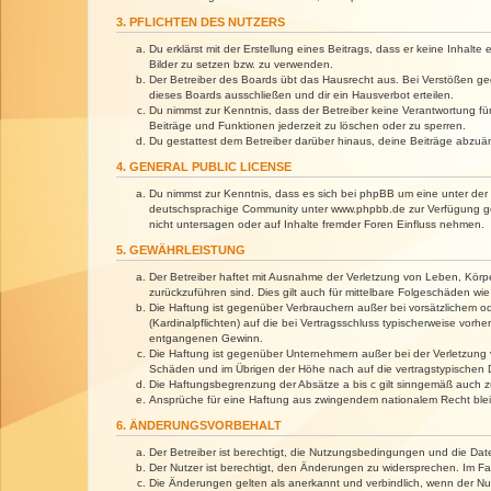
3. PFLICHTEN DES NUTZERS
Du erklärst mit der Erstellung eines Beitrags, dass er keine Inhalt
Bilder zu setzen bzw. zu verwenden.
Der Betreiber des Boards übt das Hausrecht aus. Bei Verstößen g
dieses Boards ausschließen und dir ein Hausverbot erteilen.
Du nimmst zur Kenntnis, dass der Betreiber keine Verantwortung für 
Beiträge und Funktionen jederzeit zu löschen oder zu sperren.
Du gestattest dem Betreiber darüber hinaus, deine Beiträge abzuä
4. GENERAL PUBLIC LICENSE
Du nimmst zur Kenntnis, dass es sich bei phpBB um eine unter der 
deutschsprachige Community unter www.phpbb.de zur Verfügung gest
nicht untersagen oder auf Inhalte fremder Foren Einfluss nehmen.
5. GEWÄHRLEISTUNG
Der Betreiber haftet mit Ausnahme der Verletzung von Leben, Körper
zurückzuführen sind. Dies gilt auch für mittelbare Folgeschäden 
Die Haftung ist gegenüber Verbrauchern außer bei vorsätzlichem o
(Kardinalpflichten) auf die bei Vertragsschluss typischerweise vo
entgangenen Gewinn.
Die Haftung ist gegenüber Unternehmern außer bei der Verletzung 
Schäden und im Übrigen der Höhe nach auf die vertragstypischen 
Die Haftungsbegrenzung der Absätze a bis c gilt sinngemäß auch zu
Ansprüche für eine Haftung aus zwingendem nationalem Recht blei
6. ÄNDERUNGSVORBEHALT
Der Betreiber ist berechtigt, die Nutzungsbedingungen und die Dat
Der Nutzer ist berechtigt, den Änderungen zu widersprechen. Im Fa
Die Änderungen gelten als anerkannt und verbindlich, wenn der N