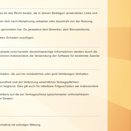
dass du das Recht besitzt, die in deinen Beiträgen verwendeten Links und
iber dich nach Abmahnung zeitweise oder dauerhaft von der Nutzung
tnis genommen hat. Du gestattest dem Betreiber, dein Benutzerkonto,
ritten Schaden zuzufügen.
w.phpbb.com) handelt; deutschsprachige Informationen werden durch die
e können insbesondere die Verwendung der Software für bestimmte Zwecke
häden, die auf ein vorsätzliches oder grob fahrlässiges Verhalten
undheit und der Verletzung wesentlicher Vertragspflichten
n begrenzt. Dies gilt auch für mittelbare Folgeschäden wie insbesondere
eibers auf die bei Vertragsschluss typischerweise vorhersehbaren
en Gewinn.
ältnis mit sofortiger Wirkung.