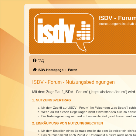
ISDV - Foru
Interessengemeinschaft de
FAQ
ISDV-Homepage
Foren
ISDV - Forum - Nutzungsbedingungen
Mit dem Zugriff auf „ISDV - Forum“ („https://isdv.net/forum“) 
1. NUTZUNGSVERTRAG
Mit dem Zugriff auf „ISDV - Forum“ (im Folgenden „das Board“) sch
Wenn du mit diesen Regelungen nicht einverstanden bist, so darfst 
Der Nutzungsvertrag wird auf unbestimmte Zeit geschlossen und kan
2. EINRÄUMUNG VON NUTZUNGSRECHTEN
Mit dem Erstellen eines Beitrags erteilst du dem Betreiber ein ein
Das Nutzungsrecht nach Punkt 2, Unterpunkt a bleibt auch nach 