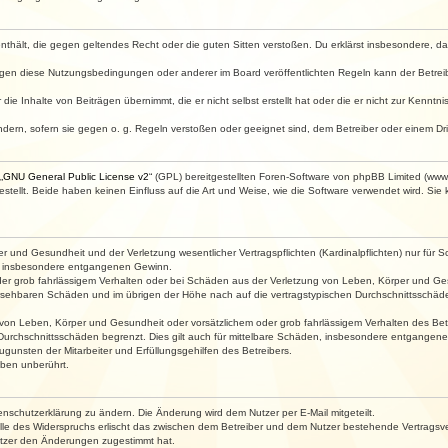
e enthält, die gegen geltendes Recht oder die guten Sitten verstoßen. Du erklärst insbesondere, 
egen diese Nutzungsbedingungen oder anderer im Board veröffentlichten Regeln kann der Betre
die Inhalte von Beiträgen übernimmt, die er nicht selbst erstellt hat oder die er nicht zur Kenn
ndern, sofern sie gegen o. g. Regeln verstoßen oder geeignet sind, dem Betreiber oder einem D
„
GNU General Public License v2
“ (GPL) bereitgestellten Foren-Software von phpBB Limited (ww
ellt. Beide haben keinen Einfluss auf die Art und Weise, wie die Software verwendet wird. Si
 und Gesundheit und der Verletzung wesentlicher Vertragspflichten (Kardinalpflichten) nur für Sc
wie insbesondere entgangenen Gewinn.
der grob fahrlässigem Verhalten oder bei Schäden aus der Verletzung von Leben, Körper und Ges
rhersehbaren Schäden und im übrigen der Höhe nach auf die vertragstypischen Durchschnittsschäde
von Leben, Körper und Gesundheit oder vorsätzlichem oder grob fahrlässigem Verhalten des Betr
Durchschnittsschäden begrenzt. Dies gilt auch für mittelbare Schäden, insbesondere entgangen
gunsten der Mitarbeiter und Erfüllungsgehilfen des Betreibers.
ben unberührt.
enschutzerklärung zu ändern. Die Änderung wird dem Nutzer per E-Mail mitgeteilt.
lle des Widerspruchs erlischt das zwischen dem Betreiber und dem Nutzer bestehende Vertragsverh
utzer den Änderungen zugestimmt hat.