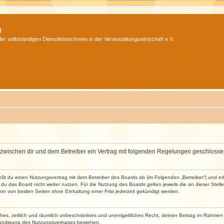
m
r selbständigen Dienstleister/Innen in der Veranstaltungswirtschaft e.V.
wird zwischen dir und dem Betreiber ein Vertrag mit folgenden Regelungen geschlosse
ließt du einen Nutzungsvertrag mit dem Betreiber des Boards ab (im Folgenden „Betreiber“) und 
du das Board nicht weiter nutzen. Für die Nutzung des Boards gelten jeweils die an dieser Stell
n von beiden Seiten ohne Einhaltung einer Frist jederzeit gekündigt werden.
faches, zeitlich und räumlich unbeschränktes und unentgeltliches Recht, deinen Beitrag im Rahme
Kündigung des Nutzungsvertrages bestehen.