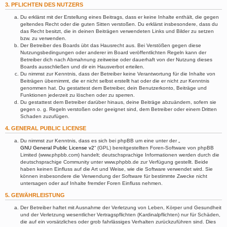
3. PFLICHTEN DES NUTZERS
Du erklärst mit der Erstellung eines Beitrags, dass er keine Inhalte enthält, die gegen
geltendes Recht oder die guten Sitten verstoßen. Du erklärst insbesondere, dass du
das Recht besitzt, die in deinen Beiträgen verwendeten Links und Bilder zu setzen
bzw. zu verwenden.
Der Betreiber des Boards übt das Hausrecht aus. Bei Verstößen gegen diese
Nutzungsbedingungen oder anderer im Board veröffentlichten Regeln kann der
Betreiber dich nach Abmahnung zeitweise oder dauerhaft von der Nutzung dieses
Boards ausschließen und dir ein Hausverbot erteilen.
Du nimmst zur Kenntnis, dass der Betreiber keine Verantwortung für die Inhalte von
Beiträgen übernimmt, die er nicht selbst erstellt hat oder die er nicht zur Kenntnis
genommen hat. Du gestattest dem Betreiber, dein Benutzerkonto, Beiträge und
Funktionen jederzeit zu löschen oder zu sperren.
Du gestattest dem Betreiber darüber hinaus, deine Beiträge abzuändern, sofern sie
gegen o. g. Regeln verstoßen oder geeignet sind, dem Betreiber oder einem Dritten
Schaden zuzufügen.
4. GENERAL PUBLIC LICENSE
Du nimmst zur Kenntnis, dass es sich bei phpBB um eine unter der „
GNU General Public License v2
“ (GPL) bereitgestellten Foren-Software von phpBB
Limited (www.phpbb.com) handelt; deutschsprachige Informationen werden durch die
deutschsprachige Community unter www.phpbb.de zur Verfügung gestellt. Beide
haben keinen Einfluss auf die Art und Weise, wie die Software verwendet wird. Sie
können insbesondere die Verwendung der Software für bestimmte Zwecke nicht
untersagen oder auf Inhalte fremder Foren Einfluss nehmen.
5. GEWÄHRLEISTUNG
Der Betreiber haftet mit Ausnahme der Verletzung von Leben, Körper und Gesundheit
und der Verletzung wesentlicher Vertragspflichten (Kardinalpflichten) nur für Schäden,
die auf ein vorsätzliches oder grob fahrlässiges Verhalten zurückzuführen sind. Dies