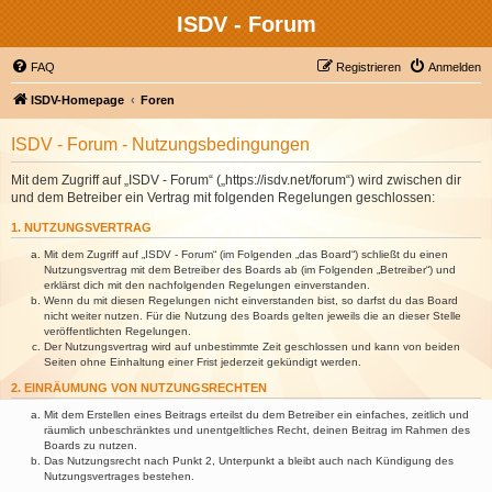
ISDV - Forum
FAQ
Registrieren
Anmelden
ISDV-Homepage
Foren
ISDV - Forum - Nutzungsbedingungen
Mit dem Zugriff auf „ISDV - Forum“ („https://isdv.net/forum“) wird zwischen dir
und dem Betreiber ein Vertrag mit folgenden Regelungen geschlossen:
1. NUTZUNGSVERTRAG
Mit dem Zugriff auf „ISDV - Forum“ (im Folgenden „das Board“) schließt du einen
Nutzungsvertrag mit dem Betreiber des Boards ab (im Folgenden „Betreiber“) und
erklärst dich mit den nachfolgenden Regelungen einverstanden.
Wenn du mit diesen Regelungen nicht einverstanden bist, so darfst du das Board
nicht weiter nutzen. Für die Nutzung des Boards gelten jeweils die an dieser Stelle
veröffentlichten Regelungen.
Der Nutzungsvertrag wird auf unbestimmte Zeit geschlossen und kann von beiden
Seiten ohne Einhaltung einer Frist jederzeit gekündigt werden.
2. EINRÄUMUNG VON NUTZUNGSRECHTEN
Mit dem Erstellen eines Beitrags erteilst du dem Betreiber ein einfaches, zeitlich und
räumlich unbeschränktes und unentgeltliches Recht, deinen Beitrag im Rahmen des
Boards zu nutzen.
Das Nutzungsrecht nach Punkt 2, Unterpunkt a bleibt auch nach Kündigung des
Nutzungsvertrages bestehen.