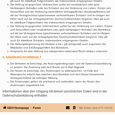
gilt auch für mittelbare Folgeschäden wie insbesondere entgangenen Gewinn.
Die Haftung ist gegenüber Verbrauchern außer bei vorsätzlichem oder grob
fahrlässigem Verhalten oder bei Schäden aus der Verletzung von Leben, Körper und
Gesundheit und der Verletzung wesentlicher Vertragspflichten (Kardinalpflichten) auf
die bei Vertragsschluss typischerweise vorhersehbaren Schäden und im übrigen der
Höhe nach auf die vertragstypischen Durchschnittsschäden begrenzt. Dies gilt auch
für mittelbare Folgeschäden wie insbesondere entgangenen Gewinn.
Die Haftung ist gegenüber Unternehmern außer bei der Verletzung von Leben, Körper
und Gesundheit oder vorsätzlichem oder grob fahrlässigem Verhalten des Betreibers
auf die bei Vertragsschluss typischerweise vorhersehbaren Schäden und im Übrigen
der Höhe nach auf die vertragstypischen Durchschnittsschäden begrenzt. Dies gilt
auch für mittelbare Schäden, insbesondere entgangenen Gewinn.
Die Haftungsbegrenzung der Absätze a bis c gilt sinngemäß auch zugunsten der
Mitarbeiter und Erfüllungsgehilfen des Betreibers.
Ansprüche für eine Haftung aus zwingendem nationalem Recht bleiben unberührt.
6. ÄNDERUNGSVORBEHALT
Der Betreiber ist berechtigt, die Nutzungsbedingungen und die Datenschutzerklärung
zu ändern. Die Änderung wird dem Nutzer per E-Mail mitgeteilt.
Der Nutzer ist berechtigt, den Änderungen zu widersprechen. Im Falle des
Widerspruchs erlischt das zwischen dem Betreiber und dem Nutzer bestehende
Vertragsverhältnis mit sofortiger Wirkung.
Die Änderungen gelten als anerkannt und verbindlich, wenn der Nutzer den
Änderungen zugestimmt hat.
Informationen über den Umgang mit deinen persönlichen Daten sind in der
Datenschutzerklärung enthalten.
ISDV-Homepage
Foren
Alle Zeiten sind
UTC+02:00