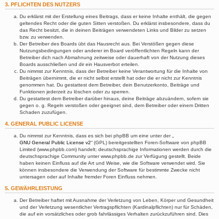
3. PFLICHTEN DES NUTZERS
Du erklärst mit der Erstellung eines Beitrags, dass er keine Inhalte enthält, die gegen
geltendes Recht oder die guten Sitten verstoßen. Du erklärst insbesondere, dass du
das Recht besitzt, die in deinen Beiträgen verwendeten Links und Bilder zu setzen
bzw. zu verwenden.
Der Betreiber des Boards übt das Hausrecht aus. Bei Verstößen gegen diese
Nutzungsbedingungen oder anderer im Board veröffentlichten Regeln kann der
Betreiber dich nach Abmahnung zeitweise oder dauerhaft von der Nutzung dieses
Boards ausschließen und dir ein Hausverbot erteilen.
Du nimmst zur Kenntnis, dass der Betreiber keine Verantwortung für die Inhalte von
Beiträgen übernimmt, die er nicht selbst erstellt hat oder die er nicht zur Kenntnis
genommen hat. Du gestattest dem Betreiber, dein Benutzerkonto, Beiträge und
Funktionen jederzeit zu löschen oder zu sperren.
Du gestattest dem Betreiber darüber hinaus, deine Beiträge abzuändern, sofern sie
gegen o. g. Regeln verstoßen oder geeignet sind, dem Betreiber oder einem Dritten
Schaden zuzufügen.
4. GENERAL PUBLIC LICENSE
Du nimmst zur Kenntnis, dass es sich bei phpBB um eine unter der „
GNU General Public License v2
“ (GPL) bereitgestellten Foren-Software von phpBB
Limited (www.phpbb.com) handelt; deutschsprachige Informationen werden durch die
deutschsprachige Community unter www.phpbb.de zur Verfügung gestellt. Beide
haben keinen Einfluss auf die Art und Weise, wie die Software verwendet wird. Sie
können insbesondere die Verwendung der Software für bestimmte Zwecke nicht
untersagen oder auf Inhalte fremder Foren Einfluss nehmen.
5. GEWÄHRLEISTUNG
Der Betreiber haftet mit Ausnahme der Verletzung von Leben, Körper und Gesundheit
und der Verletzung wesentlicher Vertragspflichten (Kardinalpflichten) nur für Schäden,
die auf ein vorsätzliches oder grob fahrlässiges Verhalten zurückzuführen sind. Dies