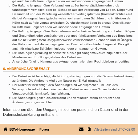
gilt auch für mittelbare Folgeschäden wie insbesondere entgangenen Gewinn.
Die Haftung ist gegenüber Verbrauchern außer bei vorsätzlichem oder grob
fahrlässigem Verhalten oder bei Schäden aus der Verletzung von Leben, Körper und
Gesundheit und der Verletzung wesentlicher Vertragspflichten (Kardinalpflichten) auf
die bei Vertragsschluss typischerweise vorhersehbaren Schäden und im übrigen der
Höhe nach auf die vertragstypischen Durchschnittsschäden begrenzt. Dies gilt auch
für mittelbare Folgeschäden wie insbesondere entgangenen Gewinn.
Die Haftung ist gegenüber Unternehmern außer bei der Verletzung von Leben, Körper
und Gesundheit oder vorsätzlichem oder grob fahrlässigem Verhalten des Betreibers
auf die bei Vertragsschluss typischerweise vorhersehbaren Schäden und im Übrigen
der Höhe nach auf die vertragstypischen Durchschnittsschäden begrenzt. Dies gilt
auch für mittelbare Schäden, insbesondere entgangenen Gewinn.
Die Haftungsbegrenzung der Absätze a bis c gilt sinngemäß auch zugunsten der
Mitarbeiter und Erfüllungsgehilfen des Betreibers.
Ansprüche für eine Haftung aus zwingendem nationalem Recht bleiben unberührt.
6. ÄNDERUNGSVORBEHALT
Der Betreiber ist berechtigt, die Nutzungsbedingungen und die Datenschutzerklärung
zu ändern. Die Änderung wird dem Nutzer per E-Mail mitgeteilt.
Der Nutzer ist berechtigt, den Änderungen zu widersprechen. Im Falle des
Widerspruchs erlischt das zwischen dem Betreiber und dem Nutzer bestehende
Vertragsverhältnis mit sofortiger Wirkung.
Die Änderungen gelten als anerkannt und verbindlich, wenn der Nutzer den
Änderungen zugestimmt hat.
Informationen über den Umgang mit deinen persönlichen Daten sind in der
Datenschutzerklärung enthalten.
ISDV-Homepage
Foren
Alle Zeiten sind
UTC+02:00