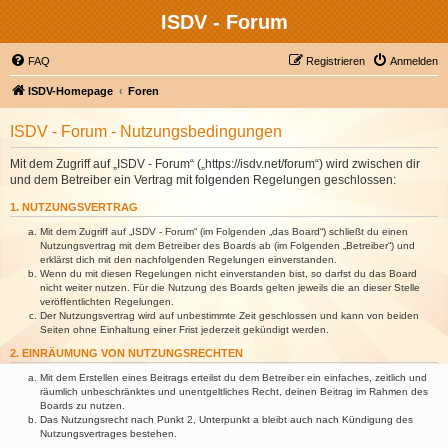
ISDV - Forum
FAQ
Registrieren
Anmelden
ISDV-Homepage
Foren
ISDV - Forum - Nutzungsbedingungen
Mit dem Zugriff auf „ISDV - Forum“ („https://isdv.net/forum“) wird zwischen dir
und dem Betreiber ein Vertrag mit folgenden Regelungen geschlossen:
1. NUTZUNGSVERTRAG
Mit dem Zugriff auf „ISDV - Forum“ (im Folgenden „das Board“) schließt du einen
Nutzungsvertrag mit dem Betreiber des Boards ab (im Folgenden „Betreiber“) und
erklärst dich mit den nachfolgenden Regelungen einverstanden.
Wenn du mit diesen Regelungen nicht einverstanden bist, so darfst du das Board
nicht weiter nutzen. Für die Nutzung des Boards gelten jeweils die an dieser Stelle
veröffentlichten Regelungen.
Der Nutzungsvertrag wird auf unbestimmte Zeit geschlossen und kann von beiden
Seiten ohne Einhaltung einer Frist jederzeit gekündigt werden.
2. EINRÄUMUNG VON NUTZUNGSRECHTEN
Mit dem Erstellen eines Beitrags erteilst du dem Betreiber ein einfaches, zeitlich und
räumlich unbeschränktes und unentgeltliches Recht, deinen Beitrag im Rahmen des
Boards zu nutzen.
Das Nutzungsrecht nach Punkt 2, Unterpunkt a bleibt auch nach Kündigung des
Nutzungsvertrages bestehen.