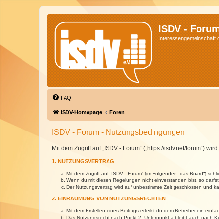
ISDV - Foru
Interessengemeinschaft de
FAQ
ISDV-Homepage
Foren
ISDV - Forum - Nutzungsbedingungen
Mit dem Zugriff auf „ISDV - Forum“ („https://isdv.net/forum“) 
1. NUTZUNGSVERTRAG
Mit dem Zugriff auf „ISDV - Forum“ (im Folgenden „das Board“) sch
Wenn du mit diesen Regelungen nicht einverstanden bist, so darfst 
Der Nutzungsvertrag wird auf unbestimmte Zeit geschlossen und kan
2. EINRÄUMUNG VON NUTZUNGSRECHTEN
Mit dem Erstellen eines Beitrags erteilst du dem Betreiber ein ein
Das Nutzungsrecht nach Punkt 2, Unterpunkt a bleibt auch nach 