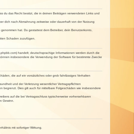
dass du das Recht besitzt, die in deinen Beiträgen verwendeten Links und
iber dich nach Abmahnung zeitweise oder dauerhaft von der Nutzung
tnis genommen hat. Du gestattest dem Betreiber, dein Benutzerkonto,
ritten Schaden zuzufügen.
w.phpbb.com) handelt; deutschsprachige Informationen werden durch die
e können insbesondere die Verwendung der Software für bestimmte Zwecke
häden, die auf ein vorsätzliches oder grob fahrlässiges Verhalten
undheit und der Verletzung wesentlicher Vertragspflichten
n begrenzt. Dies gilt auch für mittelbare Folgeschäden wie insbesondere
eibers auf die bei Vertragsschluss typischerweise vorhersehbaren
en Gewinn.
ältnis mit sofortiger Wirkung.