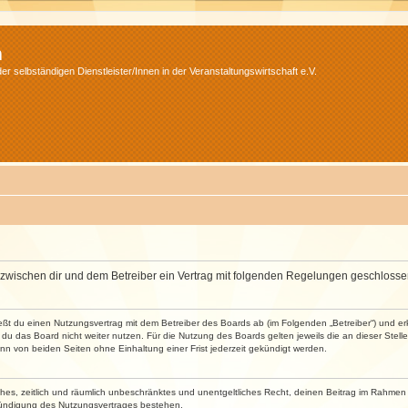
m
r selbständigen Dienstleister/Innen in der Veranstaltungswirtschaft e.V.
wird zwischen dir und dem Betreiber ein Vertrag mit folgenden Regelungen geschlosse
ließt du einen Nutzungsvertrag mit dem Betreiber des Boards ab (im Folgenden „Betreiber“) und 
du das Board nicht weiter nutzen. Für die Nutzung des Boards gelten jeweils die an dieser Stell
n von beiden Seiten ohne Einhaltung einer Frist jederzeit gekündigt werden.
faches, zeitlich und räumlich unbeschränktes und unentgeltliches Recht, deinen Beitrag im Rahme
Kündigung des Nutzungsvertrages bestehen.