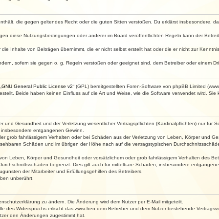
e enthält, die gegen geltendes Recht oder die guten Sitten verstoßen. Du erklärst insbesondere, 
egen diese Nutzungsbedingungen oder anderer im Board veröffentlichten Regeln kann der Betre
die Inhalte von Beiträgen übernimmt, die er nicht selbst erstellt hat oder die er nicht zur Kenn
ndern, sofern sie gegen o. g. Regeln verstoßen oder geeignet sind, dem Betreiber oder einem D
„
GNU General Public License v2
“ (GPL) bereitgestellten Foren-Software von phpBB Limited (ww
ellt. Beide haben keinen Einfluss auf die Art und Weise, wie die Software verwendet wird. Si
 und Gesundheit und der Verletzung wesentlicher Vertragspflichten (Kardinalpflichten) nur für Sc
wie insbesondere entgangenen Gewinn.
der grob fahrlässigem Verhalten oder bei Schäden aus der Verletzung von Leben, Körper und Ges
rhersehbaren Schäden und im übrigen der Höhe nach auf die vertragstypischen Durchschnittsschäde
von Leben, Körper und Gesundheit oder vorsätzlichem oder grob fahrlässigem Verhalten des Betr
Durchschnittsschäden begrenzt. Dies gilt auch für mittelbare Schäden, insbesondere entgangen
gunsten der Mitarbeiter und Erfüllungsgehilfen des Betreibers.
ben unberührt.
enschutzerklärung zu ändern. Die Änderung wird dem Nutzer per E-Mail mitgeteilt.
lle des Widerspruchs erlischt das zwischen dem Betreiber und dem Nutzer bestehende Vertragsverh
utzer den Änderungen zugestimmt hat.