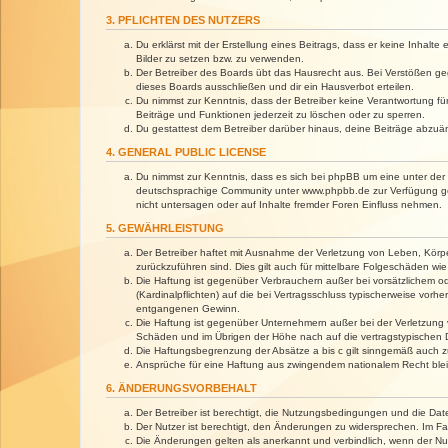
3. PFLICHTEN DES NUTZERS
Du erklärst mit der Erstellung eines Beitrags, dass er keine Inhalt
Bilder zu setzen bzw. zu verwenden.
Der Betreiber des Boards übt das Hausrecht aus. Bei Verstößen g
dieses Boards ausschließen und dir ein Hausverbot erteilen.
Du nimmst zur Kenntnis, dass der Betreiber keine Verantwortung für 
Beiträge und Funktionen jederzeit zu löschen oder zu sperren.
Du gestattest dem Betreiber darüber hinaus, deine Beiträge abzuä
4. GENERAL PUBLIC LICENSE
Du nimmst zur Kenntnis, dass es sich bei phpBB um eine unter der 
deutschsprachige Community unter www.phpbb.de zur Verfügung gest
nicht untersagen oder auf Inhalte fremder Foren Einfluss nehmen.
5. GEWÄHRLEISTUNG
Der Betreiber haftet mit Ausnahme der Verletzung von Leben, Körper
zurückzuführen sind. Dies gilt auch für mittelbare Folgeschäden 
Die Haftung ist gegenüber Verbrauchern außer bei vorsätzlichem o
(Kardinalpflichten) auf die bei Vertragsschluss typischerweise vo
entgangenen Gewinn.
Die Haftung ist gegenüber Unternehmern außer bei der Verletzung 
Schäden und im Übrigen der Höhe nach auf die vertragstypischen 
Die Haftungsbegrenzung der Absätze a bis c gilt sinngemäß auch zu
Ansprüche für eine Haftung aus zwingendem nationalem Recht blei
6. ÄNDERUNGSVORBEHALT
Der Betreiber ist berechtigt, die Nutzungsbedingungen und die Dat
Der Nutzer ist berechtigt, den Änderungen zu widersprechen. Im Fa
Die Änderungen gelten als anerkannt und verbindlich, wenn der N